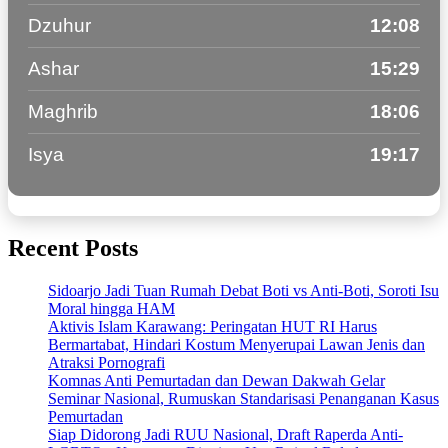
Dzuhur
12:08
Ashar
15:29
Maghrib
18:06
Isya
19:17
Recent Posts
Sidoarjo Jadi Tuan Rumah Debat Boti vs Anti-Boti, Soroti Isu
Moral hingga HAM
Aktivis Islam Karawang: Peringatan HUT RI Harus
Bermartabat, Hindari Kostum Menyerupai Lawan Jenis dan
Atraksi Pornografi
Komnas Anti Pemurtadan dan Dewan Dakwah Gelar
Seminar Nasional, Rumuskan Standarisasi Penanganan Kasus
Pemurtadan
Siap Didorong Jadi RUU Nasional, Draft Raperda Anti-