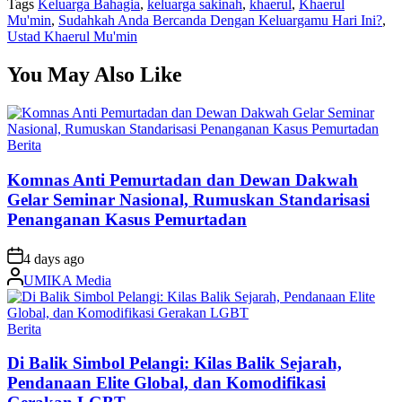
Tags
Keluarga Bahagia
,
keluarga sakinah
,
khaerul
,
Khaerul
Mu'min
,
Sudahkah Anda Bercanda Dengan Keluargamu Hari Ini?
,
Ustad Khaerul Mu'min
You May Also Like
Posted
Berita
in
Komnas Anti Pemurtadan dan Dewan Dakwah
Gelar Seminar Nasional, Rumuskan Standarisasi
Penanganan Kasus Pemurtadan
on
4 days ago
Posted
UMIKA Media
by
Posted
Berita
in
Di Balik Simbol Pelangi: Kilas Balik Sejarah,
Pendanaan Elite Global, dan Komodifikasi