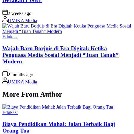
Gerakan LGBT
on
2 weeks ago
Posted
UMIKA Media
by
Posted
Edukasi
in
Wajah Baru Borjuis di Era Digital: Ketika
Penguasa Media Sosial Menjadi “Tuan Tanah”
Modern
on
2 months ago
Posted
UMIKA Media
by
More From Author
Posted
Edukasi
in
Biaya Pendidikan Mahal: Jalan Terbaik Bagi
Orang Tua