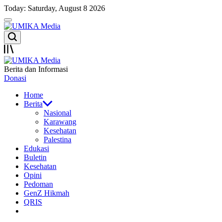
Skip
Today: Saturday, August 8 2026
to
Menu
content
UMIKA
Search
Media
Offcanvas
UMIKA
Berita dan Informasi
Media
Donasi
Home
Berita
Nasional
Karawang
Kesehatan
Palestina
Edukasi
Buletin
Kesehatan
Opini
Pedoman
GenZ Hikmah
QRIS