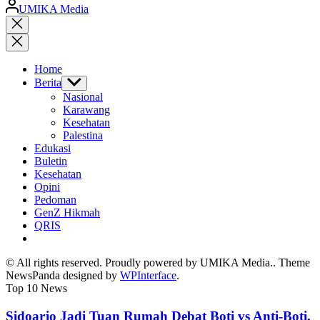
Posted
UMIKA Media
by
Close
search
Home
Berita
Show
sub
Nasional
menu
Karawang
Kesehatan
Palestina
Edukasi
Buletin
Kesehatan
Opini
Pedoman
GenZ Hikmah
QRIS
© All rights reserved. Proudly powered by UMIKA Media.. Theme
NewsPanda designed by
WPInterface
.
Top 10 News
Sidoarjo Jadi Tuan Rumah Debat Boti vs Anti-Boti,