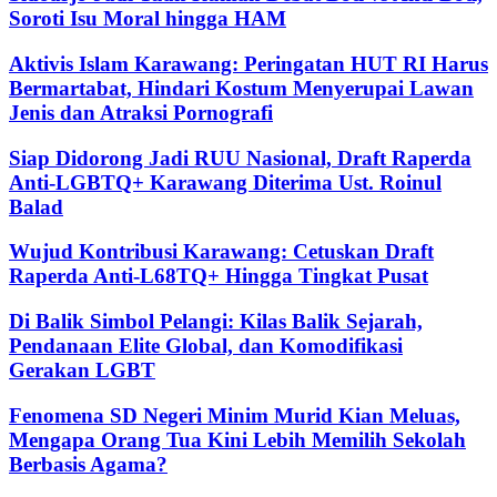
Soroti Isu Moral hingga HAM
Aktivis Islam Karawang: Peringatan HUT RI Harus
Bermartabat, Hindari Kostum Menyerupai Lawan
Jenis dan Atraksi Pornografi
Siap Didorong Jadi RUU Nasional, Draft Raperda
Anti-LGBTQ+ Karawang Diterima Ust. Roinul
Balad
Wujud Kontribusi Karawang: Cetuskan Draft
Raperda Anti-L68TQ+ Hingga Tingkat Pusat
Di Balik Simbol Pelangi: Kilas Balik Sejarah,
Pendanaan Elite Global, dan Komodifikasi
Gerakan LGBT
Fenomena SD Negeri Minim Murid Kian Meluas,
Mengapa Orang Tua Kini Lebih Memilih Sekolah
Berbasis Agama?