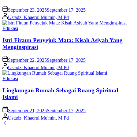
on
September 23, 2025
September 17, 2025
Posted
Ustadz. Khaerul Mu'min, M.Pd
by
Posted
Edukasi
in
Istri Firaun Penyejuk Mata: Kisah Asiyah Yang
Menginspirasi
on
September 22, 2025
September 17, 2025
Posted
Ustadz. Khaerul Mu'min, M.Pd
by
Posted
Edukasi
in
Lingkungan Rumah Sebagai Ruang Spiritual
Islami
on
September 21, 2025
September 17, 2025
Posted
Ustadz. Khaerul Mu'min, M.Pd
by