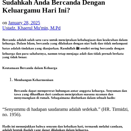
Sudahkah Anda Bercanda Dengan
Keluargamu Hari Ini?
on
January 28, 2025
Ustadz. Khaerul Mu'min, M.Pd
Bercanda adalah salah satu cara untuk menciptakan kebahagiaan dan keakraban dalam
keluarga. Dalam Islam, bercanda yang dilakukan dengan niat baik dan tidak melampaui
batas adalah tindakan yang dianjurkan. Rasulullah ﷺ sendiri sering bercanda dengan
keluarga dan para sahabatnya, namun tetap menjaga adab dan tidak pernah berkata
yang tidak benar.
Keutamaan Bercanda dalam Keluarga
Membangun Keharmonisan
Bercanda dapat mempererat hubungan antar anggota keluarga. Senyuman dan
tawa yang dihasilkan dari candaan menciptakan suasana nyaman dan
menyenangkan di rumah. Sebagaimana disebutkan dalam sebuah hadis:
“Senyummu di hadapan saudaramu adalah sedekah.” (HR. Tirmidzi,
no. 1956).
Hadis ini menunjukkan bahwa senyum dan kebaikan hati, termasuk melalui candaan,
adalah bentuk ibadah yang dapat dilakukan dalam keluarga.