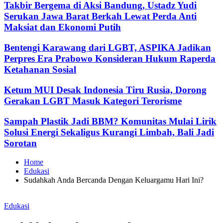
Takbir Bergema di Aksi Bandung, Ustadz Yudi
Serukan Jawa Barat Berkah Lewat Perda Anti
Maksiat dan Ekonomi Putih
Bentengi Karawang dari LGBT, ASPIKA Jadikan
Perpres Era Prabowo Konsideran Hukum Raperda
Ketahanan Sosial
Ketum MUI Desak Indonesia Tiru Rusia, Dorong
Gerakan LGBT Masuk Kategori Terorisme
Sampah Plastik Jadi BBM? Komunitas Mulai Lirik
Solusi Energi Sekaligus Kurangi Limbah, Bali Jadi
Sorotan
Home
Edukasi
Sudahkah Anda Bercanda Dengan Keluargamu Hari Ini?
Posted
Edukasi
in