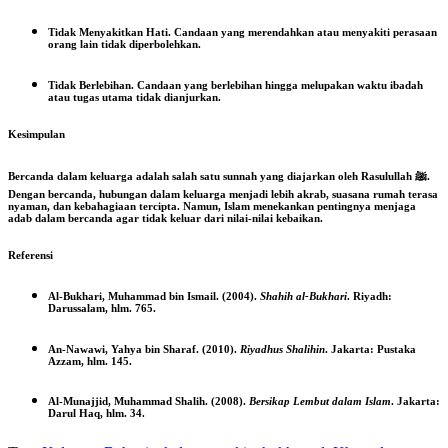
Tidak Menyakitkan Hati
.
Candaan yang merendahkan atau menyakiti perasaan
orang lain tidak diperbolehkan.
Tidak Berlebihan. Candaan yang berlebihan hingga melupakan waktu ibadah
atau tugas utama tidak dianjurkan.
Kesimpulan
Bercanda dalam keluarga adalah salah satu sunnah yang diajarkan oleh Rasulullah ﷺ.
Dengan bercanda, hubungan dalam keluarga menjadi lebih akrab, suasana rumah terasa
nyaman, dan kebahagiaan tercipta. Namun, Islam menekankan pentingnya menjaga
adab dalam bercanda agar tidak keluar dari nilai-nilai kebaikan.
Referensi
Al-Bukhari, Muhammad bin Ismail. (2004).
Shahih al-Bukhari
. Riyadh:
Darussalam, hlm. 765.
An-Nawawi, Yahya bin Sharaf. (2010).
Riyadhus Shalihin
. Jakarta: Pustaka
Azzam, hlm. 145.
Al-Munajjid, Muhammad Shalih. (2008).
Bersikap Lembut dalam Islam
. Jakarta:
Darul Haq, hlm. 34.