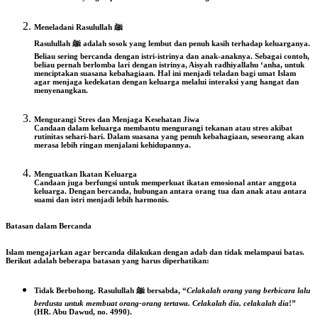
Meneladani Rasulullah ﷺ
Rasulullah ﷺ adalah sosok yang lembut dan penuh kasih terhadap keluarganya.
Beliau sering bercanda dengan istri-istrinya dan anak-anaknya. Sebagai contoh,
beliau pernah berlomba lari dengan istrinya, Aisyah radhiyallahu ‘anha, untuk
menciptakan suasana kebahagiaan. Hal ini menjadi teladan bagi umat Islam
agar menjaga kedekatan dengan keluarga melalui interaksi yang hangat dan
menyenangkan.
Mengurangi Stres dan Menjaga Kesehatan Jiwa
Candaan dalam keluarga membantu mengurangi tekanan atau stres akibat
rutinitas sehari-hari. Dalam suasana yang penuh kebahagiaan, seseorang akan
merasa lebih ringan menjalani kehidupannya.
Menguatkan Ikatan Keluarga
Candaan juga berfungsi untuk memperkuat ikatan emosional antar anggota
keluarga. Dengan bercanda, hubungan antara orang tua dan anak atau antara
suami dan istri menjadi lebih harmonis.
Batasan dalam Bercanda
Islam mengajarkan agar bercanda dilakukan dengan adab dan tidak melampaui batas.
Berikut adalah beberapa batasan yang harus diperhatikan:
Tidak Berbohong. Rasulullah ﷺ bersabda, “
Celakalah orang yang berbicara lalu
berdusta untuk membuat orang-orang tertawa. Celakalah dia, celakalah dia
!”
(HR. Abu Dawud, no. 4990).