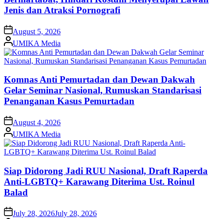
Jenis dan Atraksi Pornografi
on
August 5, 2026
Posted
UMIKA Media
by
Komnas Anti Pemurtadan dan Dewan Dakwah
Gelar Seminar Nasional, Rumuskan Standarisasi
Penanganan Kasus Pemurtadan
on
August 4, 2026
Posted
UMIKA Media
by
Siap Didorong Jadi RUU Nasional, Draft Raperda
Anti-LGBTQ+ Karawang Diterima Ust. Roinul
Balad
on
July 28, 2026
July 28, 2026