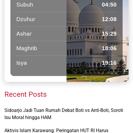
Subuh
04:50
Dzuhur
12:08
Ashar
15:29
Maghrib
18:06
Isya
19:16
Recent Posts
Sidoarjo Jadi Tuan Rumah Debat Boti vs Anti-Boti, Soroti
Isu Moral hingga HAM
Aktivis Islam Karawang: Peringatan HUT RI Harus