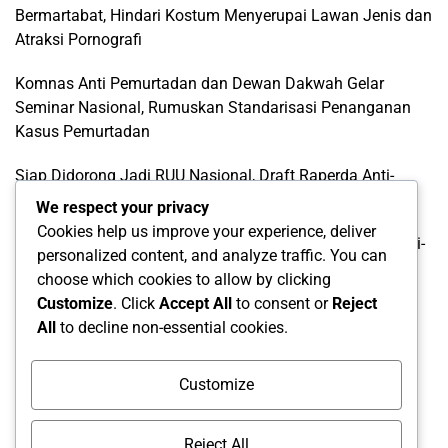
Bermartabat, Hindari Kostum Menyerupai Lawan Jenis dan
Atraksi Pornografi
Komnas Anti Pemurtadan dan Dewan Dakwah Gelar
Seminar Nasional, Rumuskan Standarisasi Penanganan
Kasus Pemurtadan
Siap Didorong Jadi RUU Nasional, Draft Raperda Anti-
LGBTQ+ Karawang Diterima Ust. Roinul Balad
We respect your privacy
Cookies help us improve your experience, deliver
Wujud Kontribusi Karawang: Cetuskan Draft Raperda Anti-
personalized content, and analyze traffic. You can
L68TQ+ Hingga Tingkat Pusat
choose which cookies to allow by clicking
Customize
. Click
Accept All
to consent or
Reject
All
to decline non-essential cookies.
Categories
Categories
Customize
Reject All