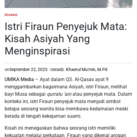
EDUKASI
POSTED
IN
Istri Firaun Penyejuk Mata:
Kisah Asiyah Yang
Menginspirasi
on
September 22, 2025
Ustadz. Khaerul Mu'min, M.Pd
UMIKA Media
– Ayat dalam QS. Al-Qasas ayat 9
menggambarkan bagaimana Asiyah, istri Firaun, melihat
bayi Musa sebagai
qurratu ‘ain
atau penyejuk mata. Dalam
konteks ini, istri Firaun penyejuk mata menjadi simbol
betapa seorang wanita bisa membawa kedamaian meski
berada di tengah kekejaman suami.
Kisah ini menegaskan bahwa seorang istri memiliki
kekuatan melalui perkataan. Firaun yang dikenal arogan