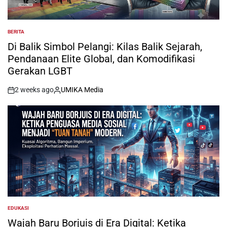
BERITA
POSTED
IN
Di Balik Simbol Pelangi: Kilas Balik Sejarah,
Pendanaan Elite Global, dan Komodifikasi
Gerakan LGBT
2 weeks ago
UMIKA Media
on
Posted
by
EDUKASI
POSTED
IN
Wajah Baru Borjuis di Era Digital: Ketika