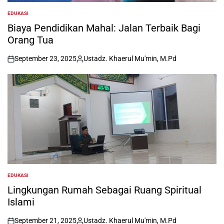
EDUKASI
POSTED
IN
Biaya Pendidikan Mahal: Jalan Terbaik Bagi
Orang Tua
September 23, 2025
Ustadz. Khaerul Mu'min, M.Pd
on
Posted
by
EDUKASI
POSTED
IN
Lingkungan Rumah Sebagai Ruang Spiritual
Islami
September 21, 2025
Ustadz. Khaerul Mu'min, M.Pd