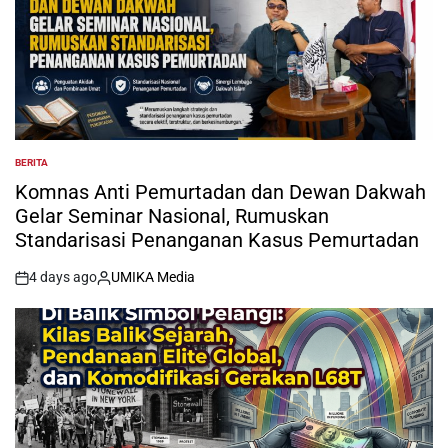
BERITA
POSTED
IN
Komnas Anti Pemurtadan dan Dewan Dakwah
Gelar Seminar Nasional, Rumuskan
Standarisasi Penanganan Kasus Pemurtadan
4 days ago
UMIKA Media
on
Posted
by