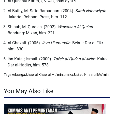
Al-Qur’anul Karim, QS. Al-Qasas ayat 9.
Al-Buthy, M. Sa’id Ramadhan. (2004).
Sirah Nabawiyah
.
Jakarta: Robbani Press, hlm. 112.
Shihab, M. Quraish. (2002).
Wawasan Al-Qur’an
.
Bandung: Mizan, hlm. 221.
Al-Ghazali. (2005).
Ihya Ulumuddin
. Beirut: Dar al-Fikr,
hlm. 330.
Ibn Katsir, Ismail. (2000).
Tafsir al-Qur’an al-Azim
. Kairo:
Dar al-Hadits, hlm. 578.
Tags
keluarga
,
khaerul
,
Khaerul Mu'min
,
umika
,
Ustad Khaerul Mu'min
You May Also Like