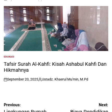
on
Posted
by
EDUKASI
POSTED
IN
Tafsir Surah Al-Kahfi: Kisah Ashabul Kahfi Dan
Hikmahnya
September 20, 2025
Ustadz. Khaerul Mu'min, M.Pd
on
Posted
by
Post
Previous:
Next:
Lingkungan Rumah
Biaya Pendidikan