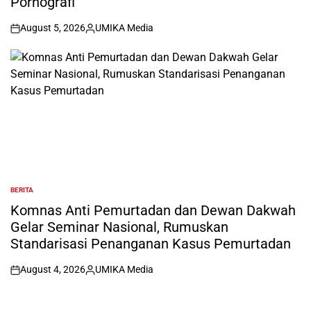
Pornografi
August 5, 2026
UMIKA Media
on
Posted
by
BERITA
POSTED
IN
Komnas Anti Pemurtadan dan Dewan Dakwah
Gelar Seminar Nasional, Rumuskan
Standarisasi Penanganan Kasus Pemurtadan
August 4, 2026
UMIKA Media
on
Posted
by