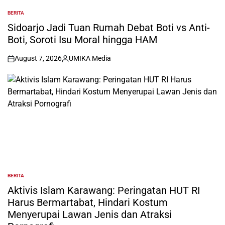
BERITA
POSTED
IN
Sidoarjo Jadi Tuan Rumah Debat Boti vs Anti-
Boti, Soroti Isu Moral hingga HAM
August 7, 2026
UMIKA Media
on
Posted
by
BERITA
POSTED
IN
Aktivis Islam Karawang: Peringatan HUT RI
Harus Bermartabat, Hindari Kostum
Menyerupai Lawan Jenis dan Atraksi