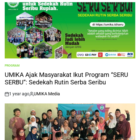
PROGRAM
POSTED
IN
UMIKA Ajak Masyarakat Ikut Program “SERU
SERBU”: Sedekah Rutin Serba Seribu
1 year ago
UMIKA Media
on
Posted
by