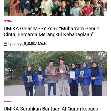
BERITA
POSTED
IN
UMIKA Gelar MBBY ke-6: “Muharram Penuh
Cinta, Bersama Merangkul Kebahagiaan”
1 year ago
UMIKA Media
on
Posted
by
BERITA
POSTED
IN
UMIKA Serahkan Bantuan Al-Quran kepada