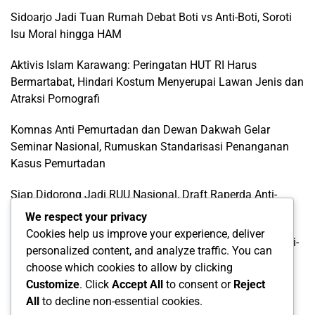
Sidoarjo Jadi Tuan Rumah Debat Boti vs Anti-Boti, Soroti
Isu Moral hingga HAM
Aktivis Islam Karawang: Peringatan HUT RI Harus
Bermartabat, Hindari Kostum Menyerupai Lawan Jenis dan
Atraksi Pornografi
Komnas Anti Pemurtadan dan Dewan Dakwah Gelar
Seminar Nasional, Rumuskan Standarisasi Penanganan
Kasus Pemurtadan
Siap Didorong Jadi RUU Nasional, Draft Raperda Anti-
LGBTQ+ Karawang Diterima Ust. Roinul Balad
We respect your privacy
Cookies help us improve your experience, deliver
Wujud Kontribusi Karawang: Cetuskan Draft Raperda Anti-
personalized content, and analyze traffic. You can
L68TQ+ Hingga Tingkat Pusat
choose which cookies to allow by clicking
Customize
. Click
Accept All
to consent or
Reject
All
to decline non-essential cookies.
Categories