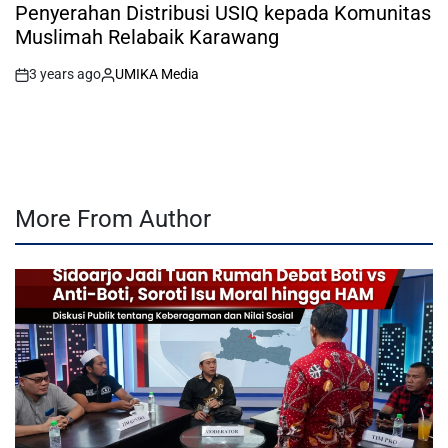
IN
Penyerahan Distribusi USIQ kepada Komunitas
Muslimah Relabaik Karawang
3 years ago
UMIKA Media
on
Posted
by
More From Author