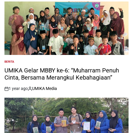
BERITA
POSTED
IN
UMIKA Gelar MBBY ke-6: “Muharram Penuh
Cinta, Bersama Merangkul Kebahagiaan”
1 year ago
UMIKA Media
on
Posted
by