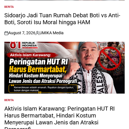
BERITA
POSTED
IN
Sidoarjo Jadi Tuan Rumah Debat Boti vs Anti-
Boti, Soroti Isu Moral hingga HAM
August 7, 2026
UMIKA Media
on
Posted
by
BERITA
POSTED
IN
Aktivis Islam Karawang: Peringatan HUT RI
Harus Bermartabat, Hindari Kostum
Menyerupai Lawan Jenis dan Atraksi