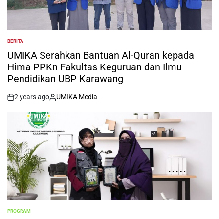
BERITA
POSTED
IN
UMIKA Serahkan Bantuan Al-Quran kepada
Hima PPKn Fakultas Keguruan dan Ilmu
Pendidikan UBP Karawang
2 years ago
UMIKA Media
on
Posted
by
PROGRAM
POSTED