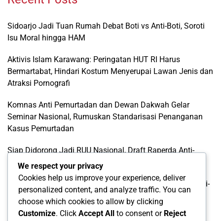
Sidoarjo Jadi Tuan Rumah Debat Boti vs Anti-Boti, Soroti
Isu Moral hingga HAM
Aktivis Islam Karawang: Peringatan HUT RI Harus
Bermartabat, Hindari Kostum Menyerupai Lawan Jenis dan
Atraksi Pornografi
Komnas Anti Pemurtadan dan Dewan Dakwah Gelar
Seminar Nasional, Rumuskan Standarisasi Penanganan
Kasus Pemurtadan
Siap Didorong Jadi RUU Nasional, Draft Raperda Anti-
LGBTQ+ Karawang Diterima Ust. Roinul Balad
We respect your privacy
Cookies help us improve your experience, deliver
Wujud Kontribusi Karawang: Cetuskan Draft Raperda Anti-
personalized content, and analyze traffic. You can
L68TQ+ Hingga Tingkat Pusat
choose which cookies to allow by clicking
Customize
. Click
Accept All
to consent or
Reject