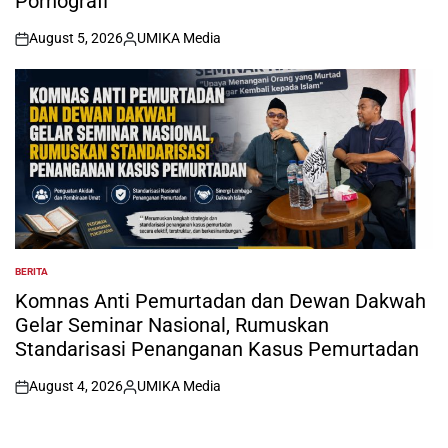
Pornografi
August 5, 2026
UMIKA Media
on
Posted
by
BERITA
POSTED
IN
Komnas Anti Pemurtadan dan Dewan Dakwah
Gelar Seminar Nasional, Rumuskan
Standarisasi Penanganan Kasus Pemurtadan
August 4, 2026
UMIKA Media
on
Posted
by