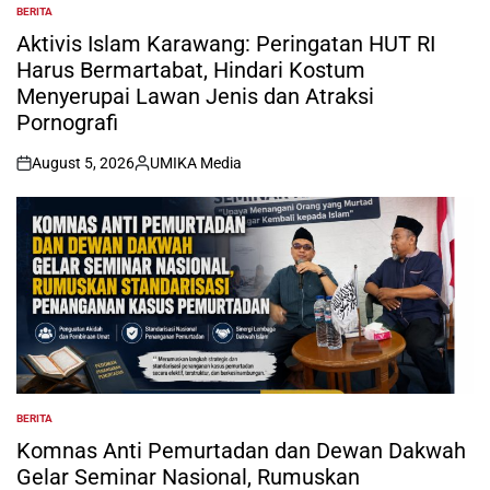
BERITA
POSTED
IN
Aktivis Islam Karawang: Peringatan HUT RI
Harus Bermartabat, Hindari Kostum
Menyerupai Lawan Jenis dan Atraksi
Pornografi
August 5, 2026
UMIKA Media
on
Posted
by
BERITA
POSTED
IN
Komnas Anti Pemurtadan dan Dewan Dakwah
Gelar Seminar Nasional, Rumuskan