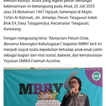
keenam kalinya. Acara yang digelar penuh semangat
kebersamaan ini berlangsung pada Ahad, 20 Juli 2025
atau 24 Muharram 1447 Hijriyah, bertempat di Majlis
Ta’lim Ar Rahmah, Jln. Antareja, Perum Telagasari Indah
Blok E4, Desa Talagamulya, Kecamatan Telagasari,
Karawang.
Dengan mengusung tema
“Muharram Penuh Cinta,
Bersama Merangkul Kebahagiaan”
, kegiatan MBBY ke-6 ini
menjadi wujud nyata kepedulian terhadap anak-anak yatim
sebagai bagian dari misi sosial, dakwah, dan kemanusiaan
Yayasan UMIKA Fatimah Azzahra.