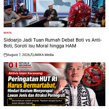
BERITA
POSTED
IN
Sidoarjo Jadi Tuan Rumah Debat Boti vs Anti-
Boti, Soroti Isu Moral hingga HAM
August 7, 2026
UMIKA Media
on
Posted
by