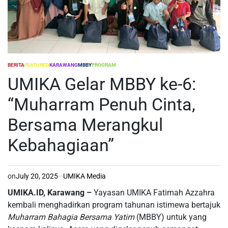
BERITA
FEATURED
KARAWANG
MBBY
PROGRAM
POSTED
IN
UMIKA Gelar MBBY ke-6:
“Muharram Penuh Cinta,
Bersama Merangkul
Kebahagiaan”
on
July 20, 2025
UMIKA Media
UMIKA.ID, Karawang –
Yayasan UMIKA Fatimah Azzahra
kembali menghadirkan program tahunan istimewa bertajuk
Muharram Bahagia Bersama Yatim
(MBBY) untuk yang