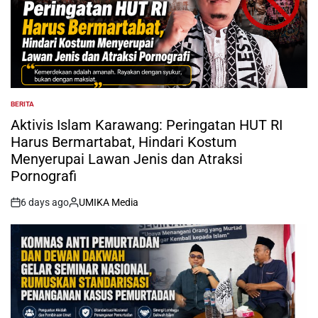
BERITA
POSTED
IN
Aktivis Islam Karawang: Peringatan HUT RI
Harus Bermartabat, Hindari Kostum
Menyerupai Lawan Jenis dan Atraksi
Pornografi
6 days ago
UMIKA Media
on
Posted
by