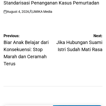
Standarisasi Penanganan Kasus Pemurtadan
August 4, 2026
UMIKA Media
on
Posted
by
Post
Previous:
Next:
navigation
Biar Anak Belajar dari
Jika Hubungan Suami
Konsekuensi: Stop
Istri Sudah Mati Rasa
Marah dan Ceramah
Terus