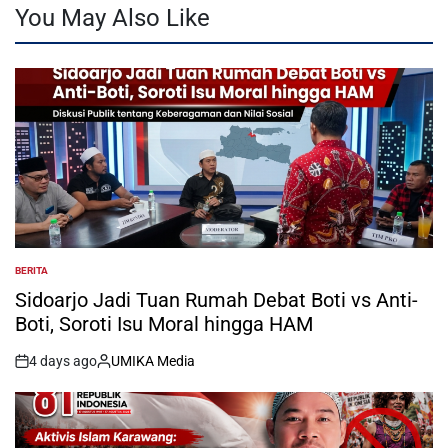
You May Also Like
BERITA
POSTED
IN
Sidoarjo Jadi Tuan Rumah Debat Boti vs Anti-
Boti, Soroti Isu Moral hingga HAM
4 days ago
UMIKA Media
on
Posted
by