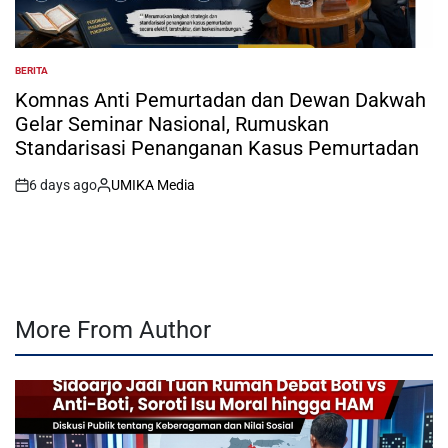
BERITA
POSTED
IN
Komnas Anti Pemurtadan dan Dewan Dakwah
Gelar Seminar Nasional, Rumuskan
Standarisasi Penanganan Kasus Pemurtadan
6 days ago
UMIKA Media
on
Posted
by
More From Author