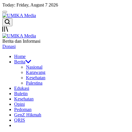
Skip
Today: Friday, August 7 2026
to
Menu
content
UMIKA
Search
Media
Offcanvas
UMIKA
Berita dan Informasi
Media
Donasi
Home
Berita
Nasional
Karawang
Kesehatan
Palestina
Edukasi
Buletin
Kesehatan
Opini
Pedoman
GenZ Hikmah
QRIS