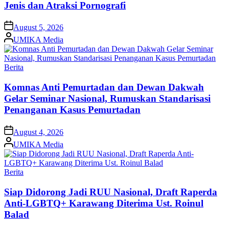
Jenis dan Atraksi Pornografi
on
August 5, 2026
Posted
UMIKA Media
by
Posted
Berita
in
Komnas Anti Pemurtadan dan Dewan Dakwah
Gelar Seminar Nasional, Rumuskan Standarisasi
Penanganan Kasus Pemurtadan
on
August 4, 2026
Posted
UMIKA Media
by
Posted
Berita
in
Siap Didorong Jadi RUU Nasional, Draft Raperda
Anti-LGBTQ+ Karawang Diterima Ust. Roinul
Balad