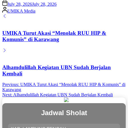
on
July 28, 2026
July 28, 2026
Posted
UMIKA Media
by
UMIKA Turut Akasi “Menolak RUU HIP &
Komunis” di Karawang
Alhamdulillah Kegiatan UBN Sudah Berjalan
Kembali
Post
Previous:
UMIKA Turut Akasi “Menolak RUU HIP & Komunis” di
Karawang
navigation
Next:
Alhamdulillah Kegiatan UBN Sudah Berjalan Kembali
Jadwal Sholat