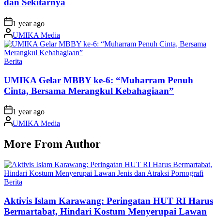
dan Sekitarnya
on
1 year ago
Posted
UMIKA Media
by
Posted
Berita
in
UMIKA Gelar MBBY ke-6: “Muharram Penuh
Cinta, Bersama Merangkul Kebahagiaan”
on
1 year ago
Posted
UMIKA Media
by
More From Author
Posted
Berita
in
Aktivis Islam Karawang: Peringatan HUT RI Harus
Bermartabat, Hindari Kostum Menyerupai Lawan