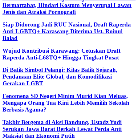
Bermartabat, Hindari Kostum Menyerupai Lawan
Jenis dan Atraksi Pornografi
Siap Didorong Jadi RUU Nasional, Draft Raperda
Anti-LGBTQ+ Karawang Diterima Ust. Roinul
Balad
Wujud Kontribusi Karawang: Cetuskan Draft
Raperda Anti-L68TQ+ Hingga Tingkat Pusat
Di Balik Simbol Pelangi: Kilas Balik Sejarah,
Pendanaan Elite Global, dan Komodifikasi
Gerakan LGBT
Fenomena SD Negeri Minim Murid Kian Meluas,
Mengapa Orang Tua Kini Lebih Memilih Sekolah
Berbasis Agama?
Takbir Bergema di Aksi Bandung, Ustadz Yudi
Serukan Jawa Barat Berkah Lewat Perda Anti
Maksiat dan Ekonomi Putih