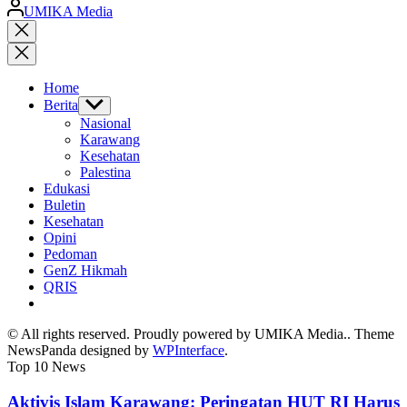
Posted
UMIKA Media
by
Close
search
Home
Berita
Show
sub
Nasional
menu
Karawang
Kesehatan
Palestina
Edukasi
Buletin
Kesehatan
Opini
Pedoman
GenZ Hikmah
QRIS
© All rights reserved. Proudly powered by UMIKA Media.. Theme
NewsPanda designed by
WPInterface
.
Top 10 News
Aktivis Islam Karawang: Peringatan HUT RI Harus