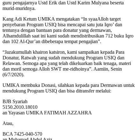
guru pengajarnya Ustd Erik dan Ustd Karim Mulyana beserta
murid-muridnya.
Kang Adi Ketum UMIKA mengatakan “In syaaAlloh target
penyebaran Program USIQ bisa mencapai satu juta Iqro’ dan
tentunya dengan bantuan para donatur yang dermawan,
Alhamdulillah saat ini kami sudah mendistribusikan 712 buku Iqro
dan 102 Al-Qur’an dibeberapa tempat pengajian”.
“Jazakumullah khairon katsiron, kami sampaikan kepada Para
Donatur, Ratwah yang sudah mendukung Program USIQ dan
Relawan. Semoga apa yang telah dikeluarkan baik tenaga, materi
dan moril semoga Alloh SWT me-ridhoinya”. Aamiin, Senin
(6/7/2020).
UMIKA membuka Donasi, silahkan kepada para Dermawan untuk
mendukung Program USIQ dan bisa ditransfer melalui:
BJB Syariah
5150.2010.18010
an Yayasan UMIKA FATIMAH AZZAHRA
Atau,
BCA 7425-040-570
an Muhamad Abdul Aziz