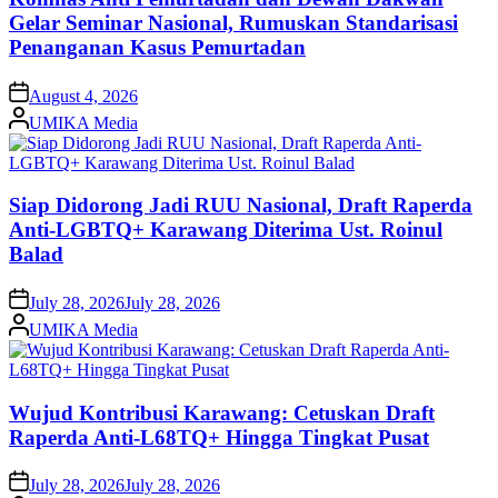
Gelar Seminar Nasional, Rumuskan Standarisasi
Penanganan Kasus Pemurtadan
on
August 4, 2026
Posted
UMIKA Media
by
Siap Didorong Jadi RUU Nasional, Draft Raperda
Anti-LGBTQ+ Karawang Diterima Ust. Roinul
Balad
on
July 28, 2026
July 28, 2026
Posted
UMIKA Media
by
Wujud Kontribusi Karawang: Cetuskan Draft
Raperda Anti-L68TQ+ Hingga Tingkat Pusat
on
July 28, 2026
July 28, 2026