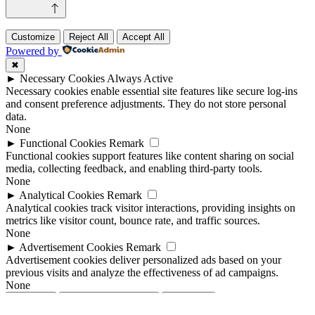
Customize
Reject All
Accept All
Powered by
✖
►
Necessary Cookies
Always Active
Necessary cookies enable essential site features like secure log-ins
and consent preference adjustments. They do not store personal
data.
None
►
Functional Cookies
Remark
Functional cookies support features like content sharing on social
media, collecting feedback, and enabling third-party tools.
None
►
Analytical Cookies
Remark
Analytical cookies track visitor interactions, providing insights on
metrics like visitor count, bounce rate, and traffic sources.
None
►
Advertisement Cookies
Remark
Advertisement cookies deliver personalized ads based on your
previous visits and analyze the effectiveness of ad campaigns.
None
Reject All
Save My Preferences
Accept All
Powered by