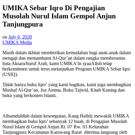
in
UMIKA Sebar Iqro Di Pengajian
Musolah Nurul Islam Gempol Anjun
Tanjungpura
on
July 6, 2020
UMIKA Media
Masih dalam ikhtiar memberikan kemudahan bagi anak-anak dalam
mengaji dan memamhami Al-Qur’an dalam rangka memberantas
buta Aksara/huruf Arab, kami UMIKA In syaaAlloh tetap
berkomitmen untuk terus melanjutkan Program UMIKA Sebar Iqro
(USIQ).
Tidak hanya buku Iqro’ yang kami bagikan, kami juga membagikan
Mushaf Al-Qur’an, Juz Amma, Buku Tajwid, Kitab Kuning dan
buku yang berkonten Islami.
Alhamdulillah dalam kesempatan, Kang Hafidz mewakili UMIKA
membagikan buku Iqro’ sebanyak 12 buah, di Pengajian Musolah
Nurul Islam di Gempol Anjun Rt. 07 Rw. 03 Kelurahan
Tanjungpura Kecamatan Karawang Barat diterima langsung oleh