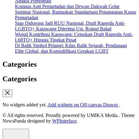
Atraksi Pornografi
Komnas Anti Pemurtadan dan Dewan Dakwah Gelar
Seminar Nasional, Rumuskan Standarisasi Penanganan Kasus
Pemurtadan
Siap Didorong Jadi RUU Nasional, Draft Raperda Anti-
LGBTQ+ Karawang Diterima Ust. Roinul Balad
Wujud Kontribusi Karawang: Cetuskan Draft Raperda Anti-
L68TQ+ Hingga Tingkat Pusat
Di Balik Simbol Pelangi: Kilas Balik Sejarah, Pendanaan
Elite Global, dan Komodifikasi Gerakan LGBT
Categories
Categories
No widgets added yet.
Add widgets on Off-canvas Drawer
.
© All rights reserved. Proudly powered by UMIKA Media.. Theme
NewsPanda designed by
WPInterface
.