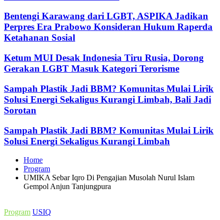
Bentengi Karawang dari LGBT, ASPIKA Jadikan
Perpres Era Prabowo Konsideran Hukum Raperda
Ketahanan Sosial
Ketum MUI Desak Indonesia Tiru Rusia, Dorong
Gerakan LGBT Masuk Kategori Terorisme
Sampah Plastik Jadi BBM? Komunitas Mulai Lirik
Solusi Energi Sekaligus Kurangi Limbah, Bali Jadi
Sorotan
Sampah Plastik Jadi BBM? Komunitas Mulai Lirik
Solusi Energi Sekaligus Kurangi Limbah
Home
Program
UMIKA Sebar Iqro Di Pengajian Musolah Nurul Islam
Gempol Anjun Tanjungpura
Posted
Program
USIQ