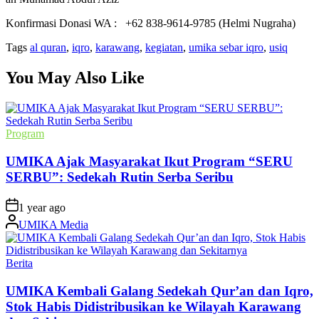
Konfirmasi Donasi WA : +62 838-9614-9785 (Helmi Nugraha)
Tags
al quran
,
iqro
,
karawang
,
kegiatan
,
umika sebar iqro
,
usiq
You May Also Like
Posted
Program
in
UMIKA Ajak Masyarakat Ikut Program “SERU
SERBU”: Sedekah Rutin Serba Seribu
on
1 year ago
Posted
UMIKA Media
by
Posted
Berita
in
UMIKA Kembali Galang Sedekah Qur’an dan Iqro,
Stok Habis Didistribusikan ke Wilayah Karawang