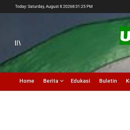
Skip
Today: Saturday, August 8 2026
8
:
31
:
26
PM
to
content
Offcanvas
UMIK
Media
Home
Berita
Edukasi
Buletin
K