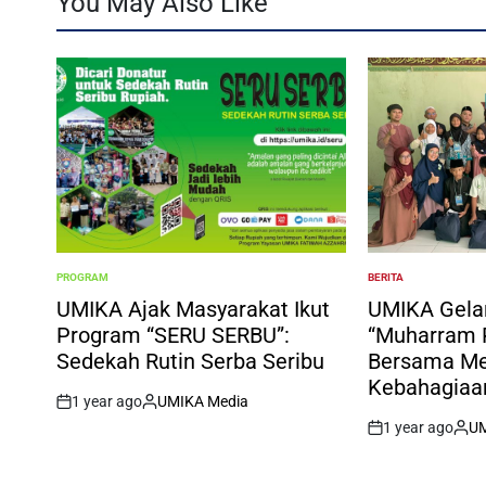
You May Also Like
PROGRAM
BERITA
POSTED
POSTED
IN
IN
UMIKA Ajak Masyarakat Ikut
UMIKA Gela
Program “SERU SERBU”:
“Muharram P
Sedekah Rutin Serba Seribu
Bersama Me
Kebahagiaa
1 year ago
UMIKA Media
on
Posted
1 year ago
UM
by
on
Post
by