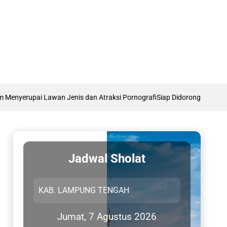
ai Lawan Jenis dan Atraksi Pornografi
Siap Didorong Jadi RUU Nasional,
Jadwal Sholat
Jumat, 7 Agustus 2026