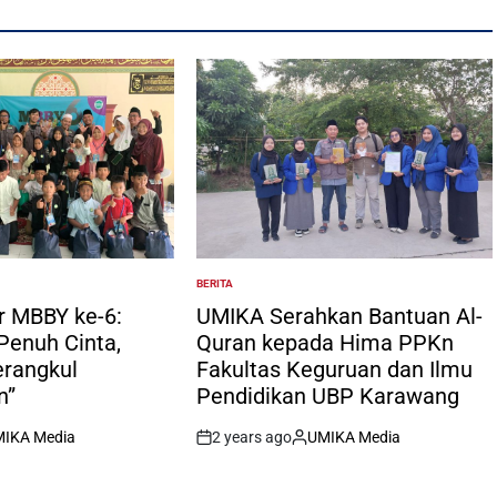
BERITA
POSTED
IN
r MBBY ke-6:
UMIKA Serahkan Bantuan Al-
enuh Cinta,
Quran kepada Hima PPKn
rangkul
Fakultas Keguruan dan Ilmu
n”
Pendidikan UBP Karawang
IKA Media
2 years ago
UMIKA Media
ed
on
Posted
by