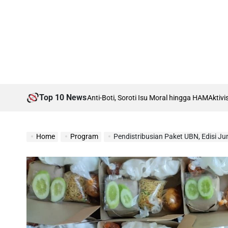
Top 10 News
h Debat Boti vs Anti-Boti, Soroti Isu Moral hingga HAM
Aktivis Islam Ka
Home
Program
Pendistribusian Paket UBN, Edisi Ju