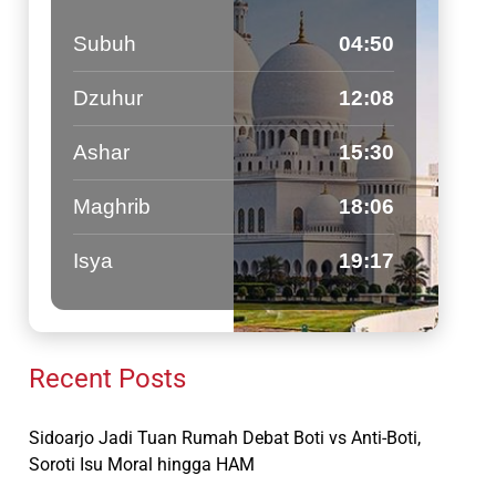
Subuh
04:50
Dzuhur
12:08
Ashar
15:30
Maghrib
18:06
Isya
19:17
Recent Posts
Sidoarjo Jadi Tuan Rumah Debat Boti vs Anti-Boti,
Soroti Isu Moral hingga HAM