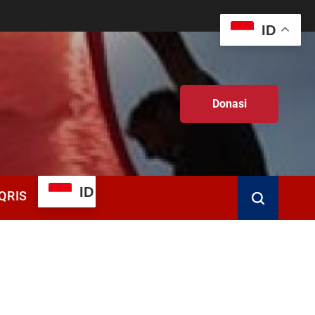
ID
Donasi
ID
QRIS
Search