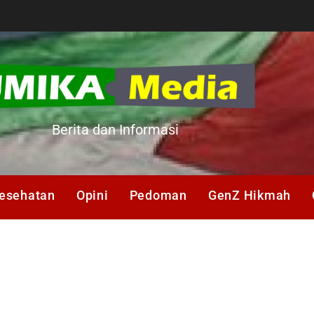
A
Berita dan Informasi
esehatan
Opini
Pedoman
GenZ Hikmah