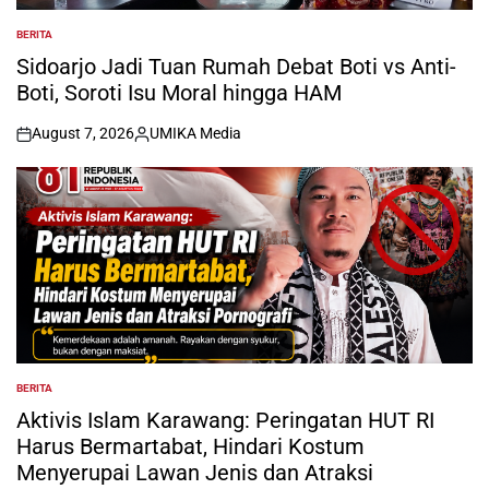
BERITA
POSTED
IN
Sidoarjo Jadi Tuan Rumah Debat Boti vs Anti-
Boti, Soroti Isu Moral hingga HAM
August 7, 2026
UMIKA Media
on
Posted
by
BERITA
POSTED
IN
Aktivis Islam Karawang: Peringatan HUT RI
Harus Bermartabat, Hindari Kostum
Menyerupai Lawan Jenis dan Atraksi