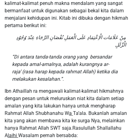
kalimat-kalimat penuh makna mendalam yang sangat
bermanfaat untuk digunakan sebagai bekal kita dalam
menjalani kehidupan ini. Kitab ini dibuka dengan hikmah
pertama berikut ini:
مِنْ عَلَامَات الْاِعْتِمَادِ عَلَى الْعَمَلِ نُقْصَانِ الرَّجَاءِ عِنْدَ وُجُوْدِ
الْزَّلَلِ
“Di antara tanda-tanda orang yang bersandar
kepada amal-amalnya, adalah kurangnya ar-
raja’ (rasa harap kepada rahmat Allah) ketika dia
melakukan kesalahan.”.
Ibn Athaillah ra mengawali kalimat-kalimat hikmahnya
dengan pesan untuk meluruskan niat kita dalam setiap
amalan yang kita lakukan hanya untuk mengharap
Rahmat Allah Shubhanahu W
a
Ta’ala. Bukanlah amalan
kita yang akan membawa kita ke surga Nya, melainkan
hanya Rahmat Allah SWT saja.Rasulullah Shallallahu
A
laihi
Wasalam pernah bersabda: