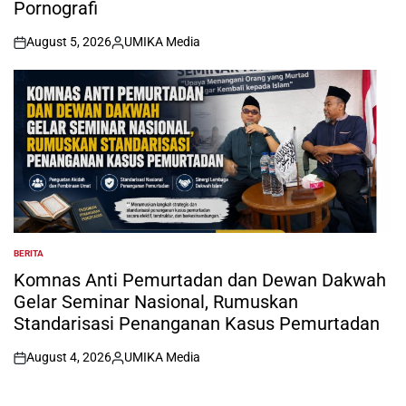
Pornografi
August 5, 2026
UMIKA Media
on
Posted
by
BERITA
POSTED
IN
Komnas Anti Pemurtadan dan Dewan Dakwah
Gelar Seminar Nasional, Rumuskan
Standarisasi Penanganan Kasus Pemurtadan
August 4, 2026
UMIKA Media
on
Posted
by