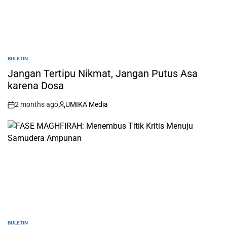
BULETIN
POSTED
IN
Jangan Tertipu Nikmat, Jangan Putus Asa
karena Dosa
2 months ago
UMIKA Media
on
Posted
by
BULETIN
POSTED