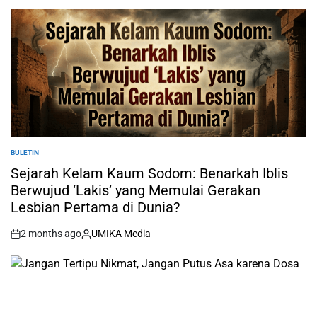
BULETIN
POSTED
IN
Sejarah Kelam Kaum Sodom: Benarkah Iblis
Berwujud ‘Lakis’ yang Memulai Gerakan
Lesbian Pertama di Dunia?
2 months ago
UMIKA Media
on
Posted
by