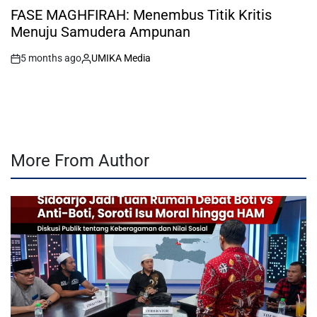
IN
FASE MAGHFIRAH: Menembus Titik Kritis
Menuju Samudera Ampunan
5 months ago
UMIKA Media
on
Posted
by
More From Author