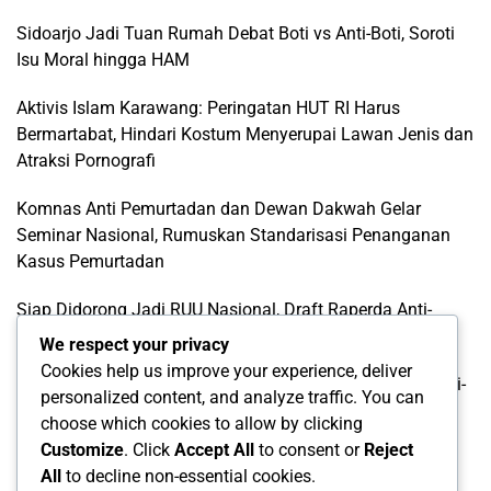
Sidoarjo Jadi Tuan Rumah Debat Boti vs Anti-Boti, Soroti
Isu Moral hingga HAM
Aktivis Islam Karawang: Peringatan HUT RI Harus
Bermartabat, Hindari Kostum Menyerupai Lawan Jenis dan
Atraksi Pornografi
Komnas Anti Pemurtadan dan Dewan Dakwah Gelar
Seminar Nasional, Rumuskan Standarisasi Penanganan
Kasus Pemurtadan
Siap Didorong Jadi RUU Nasional, Draft Raperda Anti-
LGBTQ+ Karawang Diterima Ust. Roinul Balad
We respect your privacy
Cookies help us improve your experience, deliver
Wujud Kontribusi Karawang: Cetuskan Draft Raperda Anti-
personalized content, and analyze traffic. You can
L68TQ+ Hingga Tingkat Pusat
choose which cookies to allow by clicking
Customize
. Click
Accept All
to consent or
Reject
Categories
All
to decline non-essential cookies.