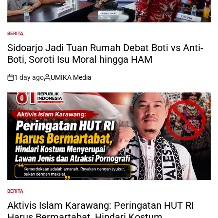
BERITA
POSTED
IN
Sidoarjo Jadi Tuan Rumah Debat Boti vs Anti-
Boti, Soroti Isu Moral hingga HAM
1 day ago
UMIKA Media
on
Posted
by
BERITA
POSTED
IN
Aktivis Islam Karawang: Peringatan HUT RI
Harus Bermartabat, Hindari Kostum