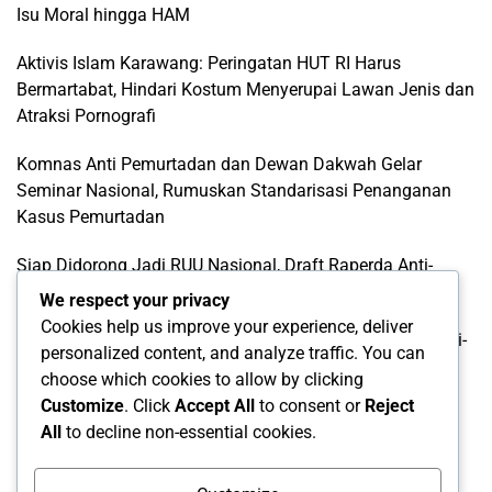
Isu Moral hingga HAM
Aktivis Islam Karawang: Peringatan HUT RI Harus
Bermartabat, Hindari Kostum Menyerupai Lawan Jenis dan
Atraksi Pornografi
Komnas Anti Pemurtadan dan Dewan Dakwah Gelar
Seminar Nasional, Rumuskan Standarisasi Penanganan
Kasus Pemurtadan
Siap Didorong Jadi RUU Nasional, Draft Raperda Anti-
LGBTQ+ Karawang Diterima Ust. Roinul Balad
We respect your privacy
Cookies help us improve your experience, deliver
Wujud Kontribusi Karawang: Cetuskan Draft Raperda Anti-
personalized content, and analyze traffic. You can
L68TQ+ Hingga Tingkat Pusat
choose which cookies to allow by clicking
Customize
. Click
Accept All
to consent or
Reject
Categories
All
to decline non-essential cookies.