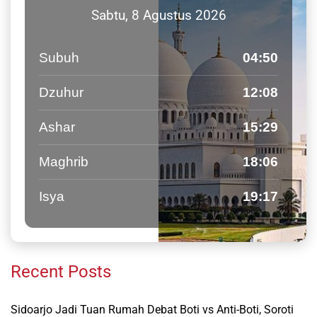
Sabtu, 8 Agustus 2026
Subuh
04:50
Dzuhur
12:08
Ashar
15:29
Maghrib
18:06
Isya
19:17
Recent Posts
Sidoarjo Jadi Tuan Rumah Debat Boti vs Anti-Boti, Soroti