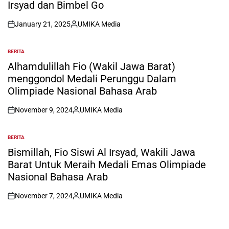
Irsyad dan Bimbel Go
January 21, 2025
UMIKA Media
on
Posted
by
BERITA
POSTED
IN
Alhamdulillah Fio (Wakil Jawa Barat)
menggondol Medali Perunggu Dalam
Olimpiade Nasional Bahasa Arab
November 9, 2024
UMIKA Media
on
Posted
by
BERITA
POSTED
IN
Bismillah, Fio Siswi Al Irsyad, Wakili Jawa
Barat Untuk Meraih Medali Emas Olimpiade
Nasional Bahasa Arab
November 7, 2024
UMIKA Media
on
Posted
by