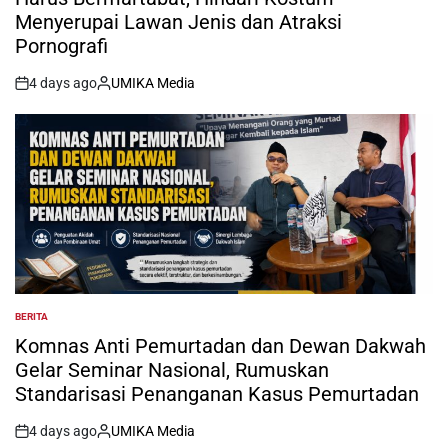
Menyerupai Lawan Jenis dan Atraksi
Pornografi
4 days ago
UMIKA Media
on
Posted
by
BERITA
POSTED
IN
Komnas Anti Pemurtadan dan Dewan Dakwah
Gelar Seminar Nasional, Rumuskan
Standarisasi Penanganan Kasus Pemurtadan
4 days ago
UMIKA Media
on
Posted