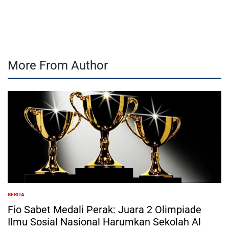
by
More From Author
BERITA
POSTED
IN
Fio Sabet Medali Perak: Juara 2 Olimpiade
Ilmu Sosial Nasional Harumkan Sekolah Al