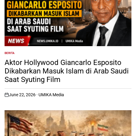
BERITA
POSTED
IN
Aktor Hollywood Giancarlo Esposito
Dikabarkan Masuk Islam di Arab Saudi
Saat Syuting Film
June 22, 2026
UMIKA Media
on