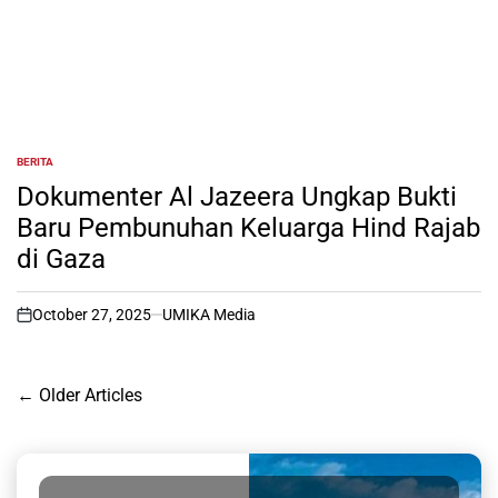
BERITA
POSTED
IN
Dokumenter Al Jazeera Ungkap Bukti
Baru Pembunuhan Keluarga Hind Rajab
di Gaza
October 27, 2025
UMIKA Media
on
Posts
←
Older Articles
navigation