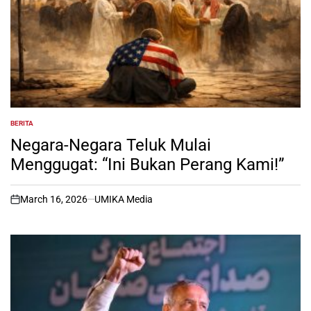
BERITA
POSTED
IN
Negara-Negara Teluk Mulai
Menggugat: “Ini Bukan Perang Kami!”
March 16, 2026
UMIKA Media
on