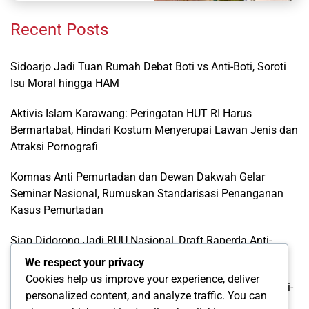
Recent Posts
Sidoarjo Jadi Tuan Rumah Debat Boti vs Anti-Boti, Soroti
Isu Moral hingga HAM
Aktivis Islam Karawang: Peringatan HUT RI Harus
Bermartabat, Hindari Kostum Menyerupai Lawan Jenis dan
Atraksi Pornografi
Komnas Anti Pemurtadan dan Dewan Dakwah Gelar
Seminar Nasional, Rumuskan Standarisasi Penanganan
Kasus Pemurtadan
Siap Didorong Jadi RUU Nasional, Draft Raperda Anti-
LGBTQ+ Karawang Diterima Ust. Roinul Balad
We respect your privacy
Cookies help us improve your experience, deliver
Wujud Kontribusi Karawang: Cetuskan Draft Raperda Anti-
personalized content, and analyze traffic. You can
L68TQ+ Hingga Tingkat Pusat