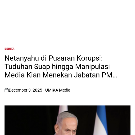
BERITA
POSTED
IN
Netanyahu di Pusaran Korupsi:
Tuduhan Suap hingga Manipulasi
Media Kian Menekan Jabatan PM
Israel
December 3, 2025
UMIKA Media
on