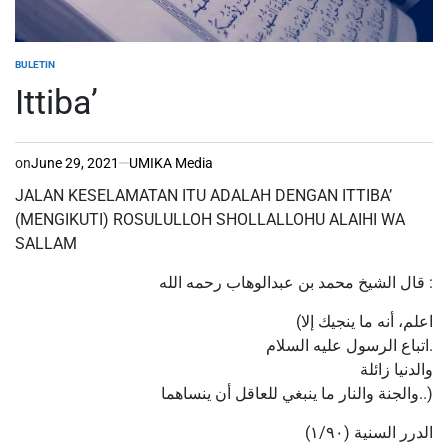
BULETIN
POSTED
IN
Ittiba’
on
June 29, 2021
UMIKA Media
JALAN KESELAMATAN ITU ADALAH DENGAN ITTIBA’
(MENGIKUTI) ROSULULLOH SHOLLALLOHU ALAIHI WA
SALLAM
‏قال الشيخ محمد بن عبدالوهاب رحمه الله :
(اعلم، أنه ما ينجيك إلا
اتباع الرسول عليه السلام.
والدنيا زائلة
والجنة والنار ما ينبغي للعاقل أن ينساهما..)
الدرر السنية (١/٩٠)