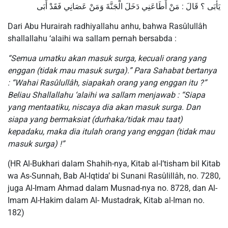
يَأْبَى ؟ قَالَ : مَنْ أَطَاعَنِي دَخَلَ الْجَنَّةَ وَمَنْ عَصَانِي فَقَدْ أَبَى
Dari Abu Hurairah radhiyallahu anhu, bahwa Rasûlullâh
shallallahu ‘alaihi wa sallam pernah bersabda :
“Semua umatku akan masuk surga, kecuali orang yang
enggan (tidak mau masuk surga).” Para Sahabat bertanya
: “Wahai Rasûlullâh, siapakah orang yang enggan itu ?”
Beliau Shallallahu ‘alaihi wa sallam menjawab : “Siapa
yang mentaatiku, niscaya dia akan masuk surga. Dan
siapa yang bermaksiat (durhaka/tidak mau taat)
kepadaku, maka dia itulah orang yang enggan (tidak mau
masuk surga) !”
(HR Al-Bukhari dalam Shahih-nya, Kitab al-I’tisham bil Kitab
wa As-Sunnah, Bab Al-Iqtida’ bi Sunani Rasûlillâh, no. 7280,
juga Al-Imam Ahmad dalam Musnad-nya no. 8728, dan Al-
Imam Al-Hakim dalam Al- Mustadrak, Kitab al-Iman no.
182)