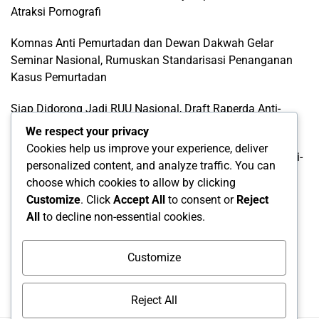
Atraksi Pornografi
Komnas Anti Pemurtadan dan Dewan Dakwah Gelar
Seminar Nasional, Rumuskan Standarisasi Penanganan
Kasus Pemurtadan
Siap Didorong Jadi RUU Nasional, Draft Raperda Anti-
LGBTQ+ Karawang Diterima Ust. Roinul Balad
We respect your privacy
Cookies help us improve your experience, deliver
Wujud Kontribusi Karawang: Cetuskan Draft Raperda Anti-
personalized content, and analyze traffic. You can
L68TQ+ Hingga Tingkat Pusat
choose which cookies to allow by clicking
Customize
. Click
Accept All
to consent or
Reject
Categories
All
to decline non-essential cookies.
Categories
Customize
Reject All