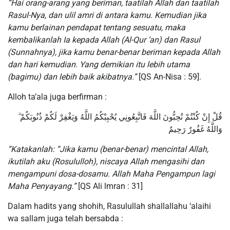
“Hai orang-arang yang beriman, taatilah Allah dan taatilah
Rasul-Nya, dan ulil amri di antara kamu. Kemudian jika
kamu berlainan pendapat tentang sesuatu, maka
kembalikanlah Ia kepada Allah (Al-Qur ‘an) dan Rasul
(Sunnahnya), jika kamu benar-benar beriman kepada Allah
dan hari kemudian. Yang demikian itu lebih utama
(bagimu) dan lebih baik akibatnya.”
[QS An-Nisa : 59].
Alloh ta’ala juga berfirman :
قُلْ إِنْ كُنْتُمْ تُحِبُّونَ اللَّهَ فَاتَّبِعُونِي يُحْبِبْكُمُ اللَّهُ وَيَغْفِرْ لَكُمْ ذُنُوبَكُمْ ۗ
وَاللَّهُ غَفُورٌ رَحِيمٌ
“Katakanlah: “Jika kamu (benar-benar) mencintal Allah,
ikutilah aku (Rosululloh), niscaya Allah mengasihi dan
mengampuni dosa-dosamu. Allah Maha Pengampun lagi
Maha Penyayang.”
[QS Ali lmran : 31]
Dalam hadits yang shohih, Rasulullah shallallahu ‘alaihi
wa sallam juga telah bersabda :