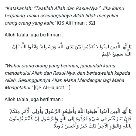
“Katakanlah: “Taatilah Allah dan Rasul-Nya.” Jika kamu
berpaling, maka sesungguhnya Allah tidak menyukai
orang-orang yang kafir.”
[QS Ali lmran : 32]
Alloh ta’ala juga berfirman :
يَا أَيُّهَا الَّذِينَ آمَنُوا لَا تُقَدِّمُوا بَيْنَ يَدَيِ اللَّهِ وَرَسُولِهِ ۖ وَاتَّقُوا اللَّهَ ۚ إِنَّ
اللَّهَ سَمِيعٌ عَلِيمٌ
“Wahai orang-orang yang beriman, janganlah kamu
mendahului Allah dan Rasul-Nya, dan bertaqwalah kepada
Allah. Sesungguhnya Allah Maha Mendengar lagi Maha
Mengetahui.”
[QS Al-Hujurat :1]
Alloh ta’ala juga berfirman :
يَا أَيُّهَا الَّذِينَ آمَنُوا أَطِيعُوا اللَّهَ وَأَطِيعُوا الرَّسُولَ وَأُولِي الْأَمْرِ مِنْكُمْ ۖ
فَإِنْ تَنَازَعْتُمْ فِي شَيْءٍ فَرُدُّوهُ إِلَى اللَّهِ وَالرَّسُولِ إِنْ كُنْتُمْ تُؤْمِنُونَ
بِاللَّهِ وَالْيَوْمِ الْآخِرِ ۚ ذَٰلِكَ خَيْرٌ وَأَحْسَنُ تَأْوِيلًا