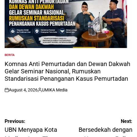
BERITA
POSTED
IN
Komnas Anti Pemurtadan dan Dewan Dakwah
Gelar Seminar Nasional, Rumuskan
Standarisasi Penanganan Kasus Pemurtadan
August 4, 2026
UMIKA Media
on
Posted
by
Post
Previous:
Next:
navigation
UBN Menyapa Kota
Bersedekah dengan