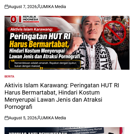
August 7, 2026
UMIKA Media
on
Posted
by
BERITA
POSTED
IN
Aktivis Islam Karawang: Peringatan HUT RI
Harus Bermartabat, Hindari Kostum
Menyerupai Lawan Jenis dan Atraksi
Pornografi
August 5, 2026
UMIKA Media
on
Posted
by