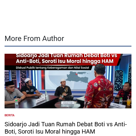
by
More From Author
BERITA
POSTED
IN
Sidoarjo Jadi Tuan Rumah Debat Boti vs Anti-
Boti, Soroti Isu Moral hingga HAM