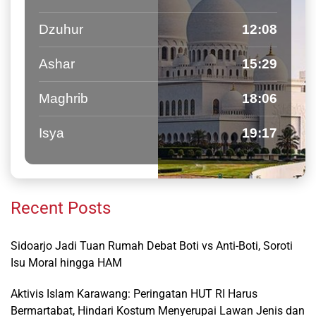
Dzuhur
12:08
Ashar
15:29
Maghrib
18:06
Isya
19:17
Recent Posts
Sidoarjo Jadi Tuan Rumah Debat Boti vs Anti-Boti, Soroti
Isu Moral hingga HAM
Aktivis Islam Karawang: Peringatan HUT RI Harus
Bermartabat, Hindari Kostum Menyerupai Lawan Jenis dan