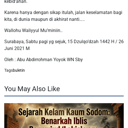
kebid’ahan.
Karena hanya dengan sikap itulah, jalan keselamatan bagi
kita, di dunia maupun di akhirat nanti…..
Wallohu Waliyyul Mu’miniin..
Surabaya, Sabtu pagi yg sejuk, 15 Dzulqo’dzah 1442 H / 26
Juni 2021 M
Oleh : Abu Abdirrohman Yoyok WN Sby
Tags
buletin
You May Also Like