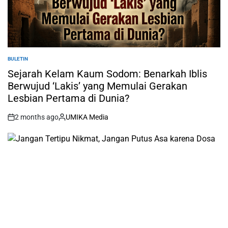
BULETIN
POSTED
IN
Sejarah Kelam Kaum Sodom: Benarkah Iblis
Berwujud ‘Lakis’ yang Memulai Gerakan
Lesbian Pertama di Dunia?
2 months ago
UMIKA Media
on
Posted
by