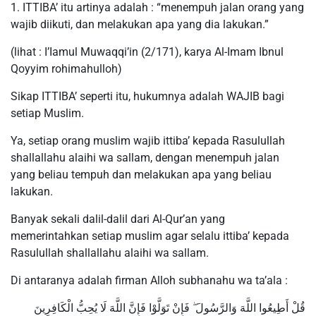
1. ITTIBA’ itu artinya adalah : “menempuh jalan orang yang
wajib diikuti, dan melakukan apa yang dia lakukan.”
(lihat : I’Iamul Muwaqqi’in (2/171), karya Al-Imam Ibnul
Qoyyim rohimahulloh)
Sikap ITTIBA’ seperti itu, hukumnya adalah WAJIB bagi
setiap Muslim.
Ya, setiap orang muslim wajib ittiba’ kepada Rasulullah
shallallahu alaihi wa sallam, dengan menempuh jalan
yang beliau tempuh dan melakukan apa yang beliau
lakukan.
Banyak sekali dalil-dalil dari Al-Qur’an yang
memerintahkan setiap muslim agar selalu ittiba’ kepada
Rasulullah shallallahu alaihi wa sallam.
Di antaranya adalah firman Alloh subhanahu wa ta’ala :
قُلْ أَطِيعُوا اللَّهَ وَالرَّسُولَ ۖ فَإِنْ تَوَلَّوْا فَإِنَّ اللَّهَ لَا يُحِبُّ الْكَافِرِينَ