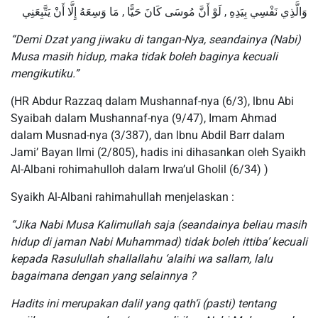
وَالَّذِي نَفْسِي بِيَدِهِ , لَوْ أَنَّ مُوسَى كَانَ حَيًّا , مَا وَسِعَهُ إِلَّا أَنْ يَتَّبِعَنِي
“Demi Dzat yang jiwaku di tangan-Nya, seandainya (Nabi)
Musa masih hidup, maka tidak boleh baginya kecuali
mengikutiku.”
(HR Abdur Razzaq dalam Mushannaf-nya (6/3), lbnu Abi
Syaibah dalam Mushannaf-nya (9/47), Imam Ahmad
dalam Musnad-nya (3/387), dan lbnu Abdil Barr dalam
Jami’ Bayan Ilmi (2/805), hadis ini dihasankan oleh Syaikh
Al-Albani rohimahulloh dalam Irwa’ul Gholil (6/34) )
Syaikh Al-Albani rahimahullah menjelaskan :
“Jika Nabi Musa Kalimullah saja (seandainya beliau masih
hidup di jaman Nabi Muhammad) tidak boleh ittiba’ kecuali
kepada Rasulullah shallallahu ‘alaihi wa sallam, lalu
bagaimana dengan yang selainnya ?
Hadits ini merupakan dalil yang qath‘i (pasti) tentang