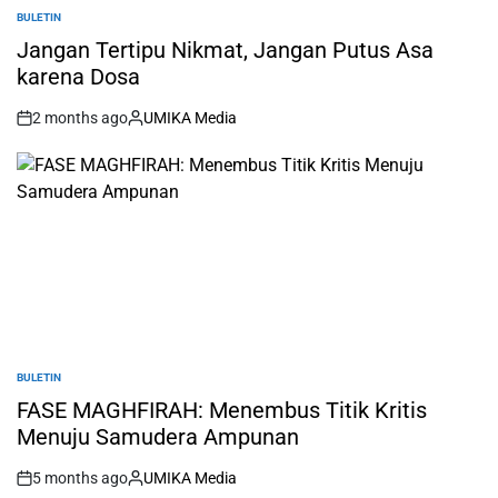
BULETIN
POSTED
IN
Jangan Tertipu Nikmat, Jangan Putus Asa
karena Dosa
2 months ago
UMIKA Media
on
Posted
by
BULETIN
POSTED
IN
FASE MAGHFIRAH: Menembus Titik Kritis
Menuju Samudera Ampunan
5 months ago
UMIKA Media
on
Posted