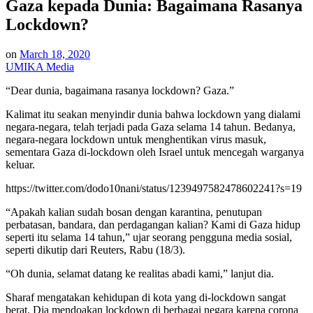
Gaza kepada Dunia: Bagaimana Rasanya
Lockdown?
on
March 18, 2020
UMIKA Media
“Dear dunia, bagaimana rasanya lockdown? Gaza.”
Kalimat itu seakan menyindir dunia bahwa lockdown yang dialami
negara-negara, telah terjadi pada Gaza selama 14 tahun. Bedanya,
negara-negara lockdown untuk menghentikan virus masuk,
sementara Gaza di-lockdown oleh Israel untuk mencegah warganya
keluar.
https://twitter.com/dodo10nani/status/1239497582478602241?s=19
“Apakah kalian sudah bosan dengan karantina, penutupan
perbatasan, bandara, dan perdagangan kalian? Kami di Gaza hidup
seperti itu selama 14 tahun,” ujar seorang pengguna media sosial,
seperti dikutip dari Reuters, Rabu (18/3).
“Oh dunia, selamat datang ke realitas abadi kami,” lanjut dia.
Sharaf mengatakan kehidupan di kota yang di-lockdown sangat
berat. Dia mendoakan lockdown di berbagai negara karena corona