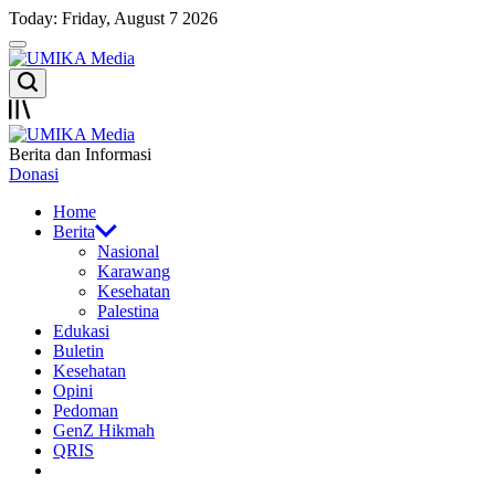
Skip
Today: Friday, August 7 2026
to
Menu
content
UMIKA
Search
Media
Offcanvas
UMIKA
Berita dan Informasi
Media
Donasi
Home
Berita
Nasional
Karawang
Kesehatan
Palestina
Edukasi
Buletin
Kesehatan
Opini
Pedoman
GenZ Hikmah
QRIS