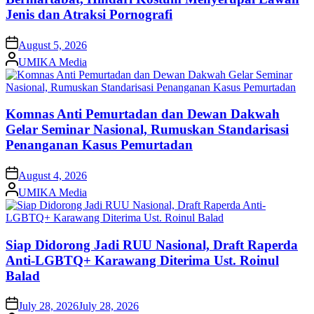
Jenis dan Atraksi Pornografi
on
August 5, 2026
Posted
UMIKA Media
by
Komnas Anti Pemurtadan dan Dewan Dakwah
Gelar Seminar Nasional, Rumuskan Standarisasi
Penanganan Kasus Pemurtadan
on
August 4, 2026
Posted
UMIKA Media
by
Siap Didorong Jadi RUU Nasional, Draft Raperda
Anti-LGBTQ+ Karawang Diterima Ust. Roinul
Balad
on
July 28, 2026
July 28, 2026