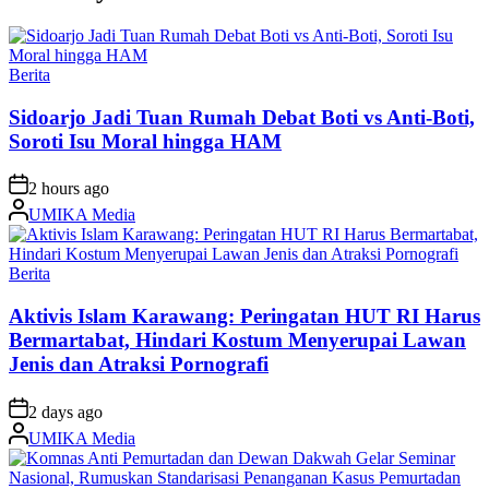
Posted
Berita
in
Sidoarjo Jadi Tuan Rumah Debat Boti vs Anti-Boti,
Soroti Isu Moral hingga HAM
on
2 hours ago
Posted
UMIKA Media
by
Posted
Berita
in
Aktivis Islam Karawang: Peringatan HUT RI Harus
Bermartabat, Hindari Kostum Menyerupai Lawan
Jenis dan Atraksi Pornografi
on
2 days ago
Posted
UMIKA Media
by