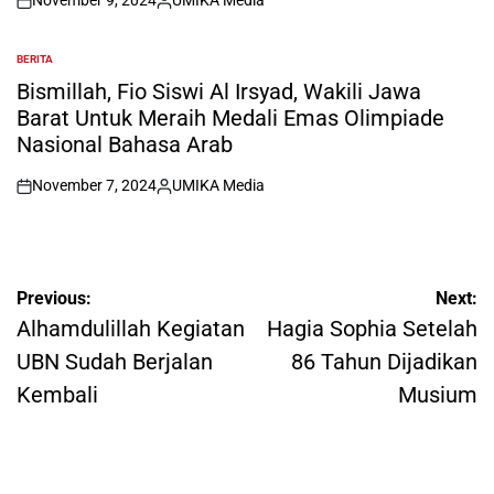
November 9, 2024
UMIKA Media
on
Posted
by
BERITA
POSTED
IN
Bismillah, Fio Siswi Al Irsyad, Wakili Jawa
Barat Untuk Meraih Medali Emas Olimpiade
Nasional Bahasa Arab
November 7, 2024
UMIKA Media
on
Posted
by
Post
Previous:
Next:
navigation
Alhamdulillah Kegiatan
Hagia Sophia Setelah
UBN Sudah Berjalan
86 Tahun Dijadikan
Kembali
Musium