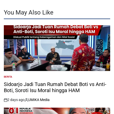
You May Also Like
BERITA
POSTED
IN
Sidoarjo Jadi Tuan Rumah Debat Boti vs Anti-
Boti, Soroti Isu Moral hingga HAM
2 days ago
UMIKA Media
on
Posted
by