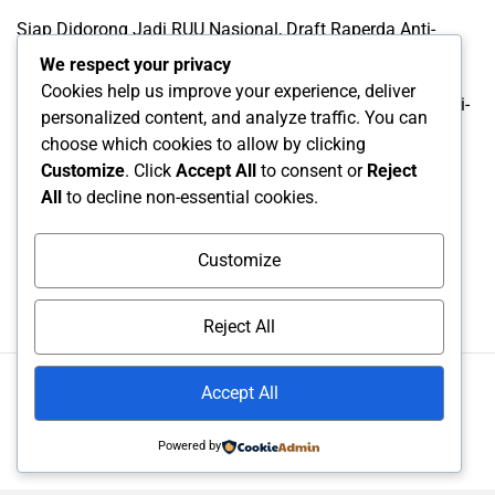
Siap Didorong Jadi RUU Nasional, Draft Raperda Anti-
LGBTQ+ Karawang Diterima Ust. Roinul Balad
We respect your privacy
Cookies help us improve your experience, deliver
Wujud Kontribusi Karawang: Cetuskan Draft Raperda Anti-
personalized content, and analyze traffic. You can
L68TQ+ Hingga Tingkat Pusat
choose which cookies to allow by clicking
Customize
. Click
Accept All
to consent or
Reject
All
to decline non-essential cookies.
Categories
Categories
Customize
Reject All
Accept All
© All rights reserved. Proudly powered by UMIKA Media..
Theme NewsPanda designed by
WPInterface
.
Powered by