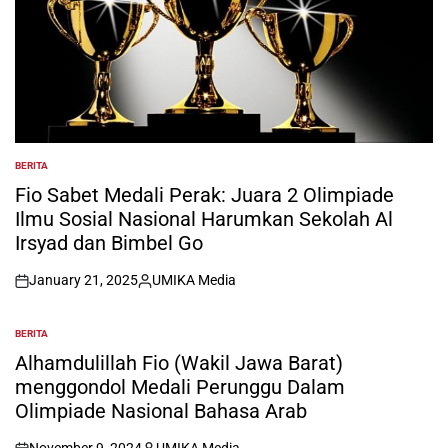
BERITA
POSTED
IN
Fio Sabet Medali Perak: Juara 2 Olimpiade
Ilmu Sosial Nasional Harumkan Sekolah Al
Irsyad dan Bimbel Go
January 21, 2025
UMIKA Media
on
Posted
by
BERITA
POSTED
IN
Alhamdulillah Fio (Wakil Jawa Barat)
menggondol Medali Perunggu Dalam
Olimpiade Nasional Bahasa Arab