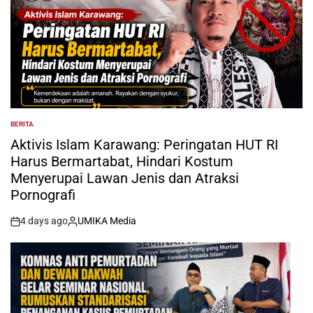
BERITA
POSTED
IN
Aktivis Islam Karawang: Peringatan HUT RI
Harus Bermartabat, Hindari Kostum
Menyerupai Lawan Jenis dan Atraksi
Pornografi
4 days ago
UMIKA Media
on
Posted
by