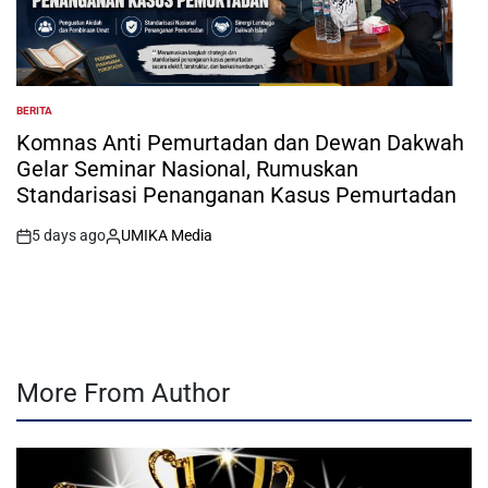
BERITA
POSTED
IN
Komnas Anti Pemurtadan dan Dewan Dakwah
Gelar Seminar Nasional, Rumuskan
Standarisasi Penanganan Kasus Pemurtadan
5 days ago
UMIKA Media
on
Posted
by
More From Author