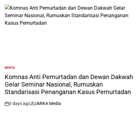
by
BERITA
POSTED
IN
Komnas Anti Pemurtadan dan Dewan Dakwah
Gelar Seminar Nasional, Rumuskan
Standarisasi Penanganan Kasus Pemurtadan
3 days ago
UMIKA Media
on
Posted
by