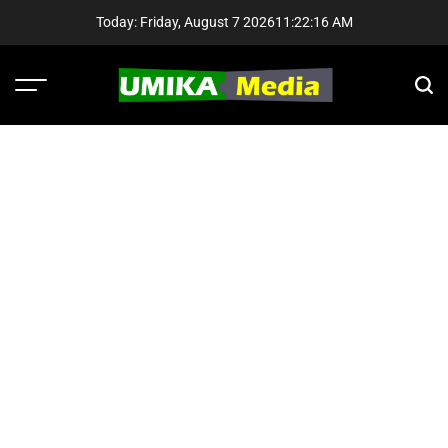
Skip
Today: Friday, August 7 2026
11
:
22
:
16
AM
to
content
Menu
Sear
UMIKA
Media