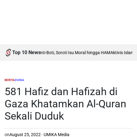
Top 10 News
ah Debat Boti vs Anti-Boti, Soroti Isu Moral hingga HAM
Aktivis Islam K
BERITA
DUNIA
POSTED
IN
581 Hafiz dan Hafizah di
Gaza Khatamkan Al-Quran
Sekali Duduk
on
August 25, 2022
UMIKA Media