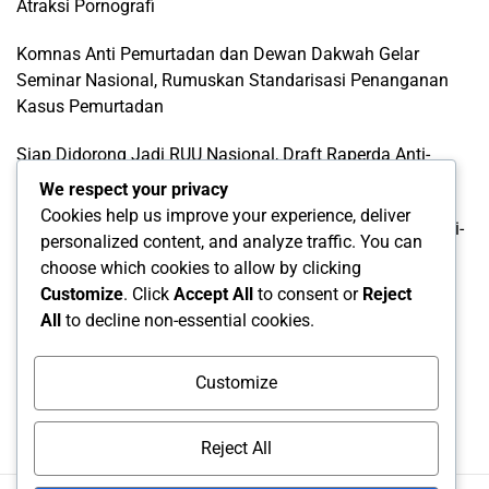
Atraksi Pornografi
Komnas Anti Pemurtadan dan Dewan Dakwah Gelar
Seminar Nasional, Rumuskan Standarisasi Penanganan
Kasus Pemurtadan
Siap Didorong Jadi RUU Nasional, Draft Raperda Anti-
LGBTQ+ Karawang Diterima Ust. Roinul Balad
We respect your privacy
Cookies help us improve your experience, deliver
Wujud Kontribusi Karawang: Cetuskan Draft Raperda Anti-
personalized content, and analyze traffic. You can
L68TQ+ Hingga Tingkat Pusat
choose which cookies to allow by clicking
Customize
. Click
Accept All
to consent or
Reject
Categories
All
to decline non-essential cookies.
Categories
Customize
Reject All