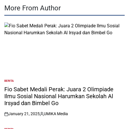
More From Author
BERITA
POSTED
IN
Fio Sabet Medali Perak: Juara 2 Olimpiade
Ilmu Sosial Nasional Harumkan Sekolah Al
Irsyad dan Bimbel Go
January 21, 2025
UMIKA Media
on
Posted
by