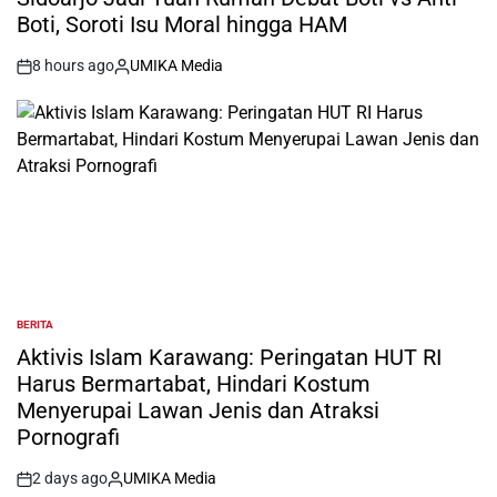
Boti, Soroti Isu Moral hingga HAM
8 hours ago
UMIKA Media
on
Posted
by
BERITA
POSTED
IN
Aktivis Islam Karawang: Peringatan HUT RI
Harus Bermartabat, Hindari Kostum
Menyerupai Lawan Jenis dan Atraksi
Pornografi
2 days ago
UMIKA Media
on
Posted