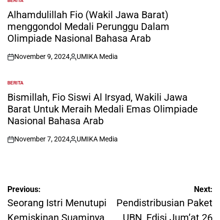
BERITA
POSTED
IN
Alhamdulillah Fio (Wakil Jawa Barat)
menggondol Medali Perunggu Dalam
Olimpiade Nasional Bahasa Arab
November 9, 2024
UMIKA Media
on
Posted
by
BERITA
POSTED
IN
Bismillah, Fio Siswi Al Irsyad, Wakili Jawa
Barat Untuk Meraih Medali Emas Olimpiade
Nasional Bahasa Arab
November 7, 2024
UMIKA Media
on
Posted
by
Post
Previous:
Next:
navigation
Seorang Istri Menutupi
Pendistribusian Paket
Kemiskinan Suaminya
UBN, Edisi Jum’at 26