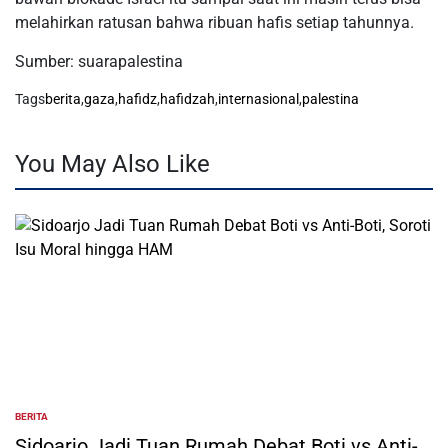
melahirkan ratusan bahwa ribuan hafis setiap tahunnya.
Sumber: suarapalestina
Tags
berita
,
gaza
,
hafidz
,
hafidzah
,
internasional
,
palestina
You May Also Like
BERITA
POSTED
IN
Sidoarjo Jadi Tuan Rumah Debat Boti vs Anti-