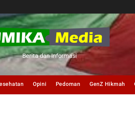
A
Berita dan Informasi
esehatan
Opini
Pedoman
GenZ Hikmah