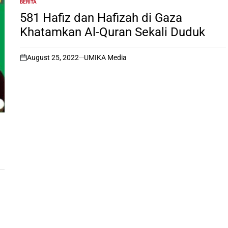
BERITA
POSTED
IN
581 Hafiz dan Hafizah di Gaza
Khatamkan Al-Quran Sekali Duduk
August 25, 2022
UMIKA Media
on