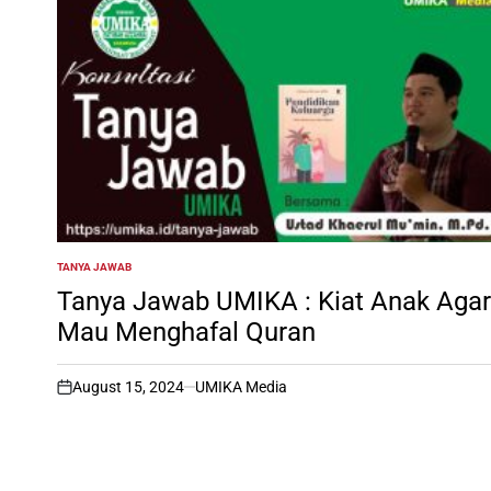
TANYA JAWAB
POSTED
IN
Tanya Jawab UMIKA : Kiat Anak Agar
Mau Menghafal Quran
August 15, 2024
UMIKA Media
on