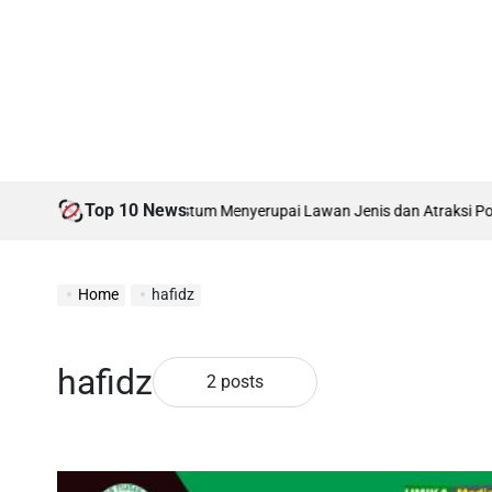
Top 10 News
martabat, Hindari Kostum Menyerupai Lawan Jenis dan Atraksi Pornogra
Home
hafidz
hafidz
2 posts