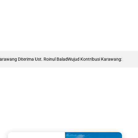
g Diterima Ust. Roinul Balad
Wujud Kontribusi Karawang: Cetuskan Draf