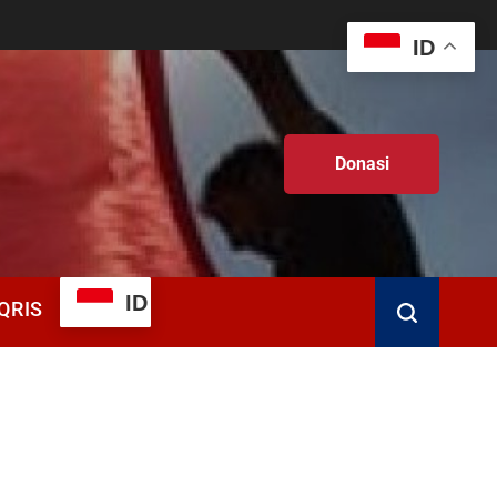
ID
Donasi
ID
QRIS
Search