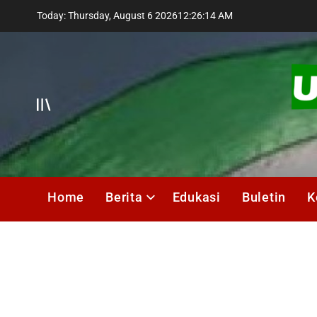
Skip
Today: Thursday, August 6 2026
12
:
26
:
14
AM
to
content
Offcanvas
UMIK
Media
Home
Berita
Edukasi
Buletin
K