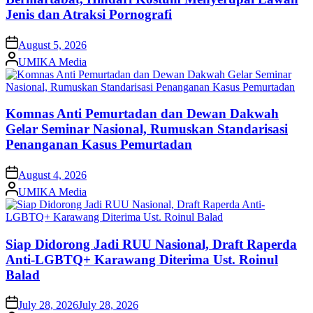
Jenis dan Atraksi Pornografi
on
August 5, 2026
Posted
UMIKA Media
by
Komnas Anti Pemurtadan dan Dewan Dakwah
Gelar Seminar Nasional, Rumuskan Standarisasi
Penanganan Kasus Pemurtadan
on
August 4, 2026
Posted
UMIKA Media
by
Siap Didorong Jadi RUU Nasional, Draft Raperda
Anti-LGBTQ+ Karawang Diterima Ust. Roinul
Balad
on
July 28, 2026
July 28, 2026