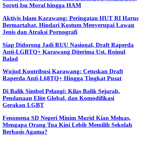
Soroti Isu Moral hingga HAM
Aktivis Islam Karawang: Peringatan HUT RI Harus
Bermartabat, Hindari Kostum Menyerupai Lawan
Jenis dan Atraksi Pornografi
Siap Didorong Jadi RUU Nasional, Draft Raperda
Anti-LGBTQ+ Karawang Diterima Ust. Roinul
Balad
Wujud Kontribusi Karawang: Cetuskan Draft
Raperda Anti-L68TQ+ Hingga Tingkat Pusat
Di Balik Simbol Pelangi: Kilas Balik Sejarah,
Pendanaan Elite Global, dan Komodifikasi
Gerakan LGBT
Fenomena SD Negeri Minim Murid Kian Meluas,
Mengapa Orang Tua Kini Lebih Memilih Sekolah
Berbasis Agama?