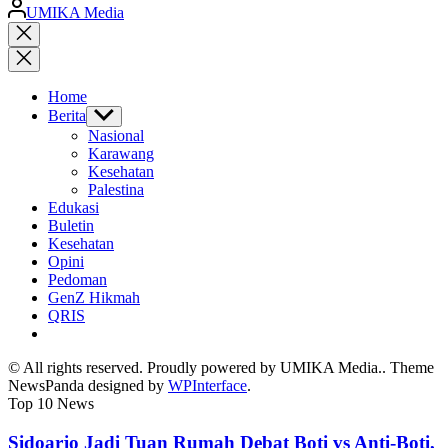
Posted
UMIKA Media
by
Close
search
Home
Berita
Show
sub
Nasional
menu
Karawang
Kesehatan
Palestina
Edukasi
Buletin
Kesehatan
Opini
Pedoman
GenZ Hikmah
QRIS
© All rights reserved. Proudly powered by UMIKA Media.. Theme
NewsPanda designed by
WPInterface
.
Top 10 News
Sidoarjo Jadi Tuan Rumah Debat Boti vs Anti-Boti,