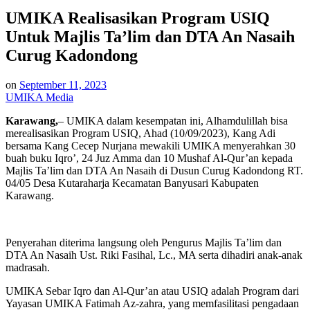
in
UMIKA Realisasikan Program USIQ
Untuk Majlis Ta’lim dan DTA An Nasaih
Curug Kadondong
on
September 11, 2023
UMIKA Media
Karawang,
– UMIKA dalam kesempatan ini, Alhamdulillah bisa
merealisasikan Program USIQ, Ahad (10/09/2023), Kang Adi
bersama Kang Cecep Nurjana mewakili UMIKA menyerahkan 30
buah buku Iqro’, 24 Juz Amma dan 10 Mushaf Al-Qur’an kepada
Majlis Ta’lim dan DTA An Nasaih di Dusun Curug Kadondong RT.
04/05 Desa Kutaraharja Kecamatan Banyusari Kabupaten
Karawang.
Penyerahan diterima langsung oleh Pengurus Majlis Ta’lim dan
DTA An Nasaih Ust. Riki Fasihal, Lc., MA serta dihadiri anak-anak
madrasah.
UMIKA Sebar Iqro dan Al-Qur’an atau USIQ adalah Program dari
Yayasan UMIKA Fatimah Az-zahra, yang memfasilitasi pengadaan