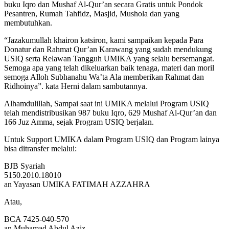
buku Iqro dan Mushaf Al-Qur’an secara Gratis untuk Pondok
Pesantren, Rumah Tahfidz, Masjid, Mushola dan yang
membutuhkan.
“Jazakumullah khairon katsiron, kami sampaikan kepada Para
Donatur dan Rahmat Qur’an Karawang yang sudah mendukung
USIQ serta Relawan Tangguh UMIKA yang selalu bersemangat.
Semoga apa yang telah dikeluarkan baik tenaga, materi dan moril
semoga Alloh Subhanahu Wa’ta Ala memberikan Rahmat dan
Ridhoinya”. kata Herni dalam sambutannya.
Alhamdulillah, Sampai saat ini UMIKA melalui Program USIQ
telah mendistribusikan 987 buku Iqro, 629 Mushaf Al-Qur’an dan
166 Juz Amma, sejak Program USIQ berjalan.
Untuk Support UMIKA dalam Program USIQ dan Program lainya
bisa ditransfer melalui:
BJB Syariah
5150.2010.18010
an Yayasan UMIKA FATIMAH AZZAHRA
Atau,
BCA 7425-040-570
an Muhamad Abdul Aziz