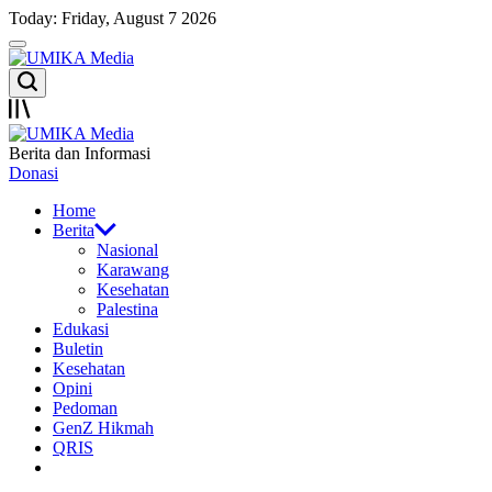
Skip
Today: Friday, August 7 2026
to
Menu
content
UMIKA
Search
Media
Offcanvas
UMIKA
Berita dan Informasi
Media
Donasi
Home
Berita
Nasional
Karawang
Kesehatan
Palestina
Edukasi
Buletin
Kesehatan
Opini
Pedoman
GenZ Hikmah
QRIS