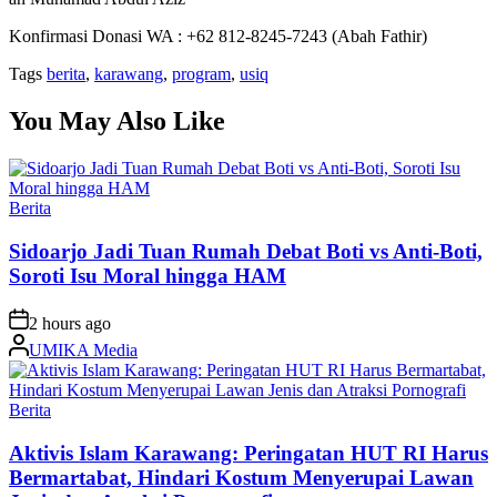
Konfirmasi Donasi WA : +62 812-8245-7243 (Abah Fathir)
Tags
berita
,
karawang
,
program
,
usiq
You May Also Like
Posted
Berita
in
Sidoarjo Jadi Tuan Rumah Debat Boti vs Anti-Boti,
Soroti Isu Moral hingga HAM
on
2 hours ago
Posted
UMIKA Media
by
Posted
Berita
in
Aktivis Islam Karawang: Peringatan HUT RI Harus
Bermartabat, Hindari Kostum Menyerupai Lawan