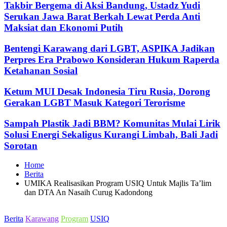
Takbir Bergema di Aksi Bandung, Ustadz Yudi
Serukan Jawa Barat Berkah Lewat Perda Anti
Maksiat dan Ekonomi Putih
Bentengi Karawang dari LGBT, ASPIKA Jadikan
Perpres Era Prabowo Konsideran Hukum Raperda
Ketahanan Sosial
Ketum MUI Desak Indonesia Tiru Rusia, Dorong
Gerakan LGBT Masuk Kategori Terorisme
Sampah Plastik Jadi BBM? Komunitas Mulai Lirik
Solusi Energi Sekaligus Kurangi Limbah, Bali Jadi
Sorotan
Home
Berita
UMIKA Realisasikan Program USIQ Untuk Majlis Ta’lim
dan DTA An Nasaih Curug Kadondong
Posted
Berita
Karawang
Program
USIQ