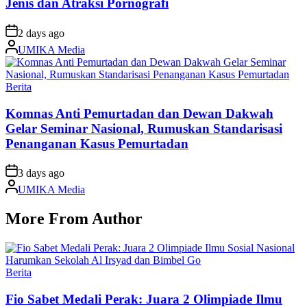
Jenis dan Atraksi Pornografi
on
2 days ago
Posted
UMIKA Media
by
Posted
Berita
in
Komnas Anti Pemurtadan dan Dewan Dakwah
Gelar Seminar Nasional, Rumuskan Standarisasi
Penanganan Kasus Pemurtadan
on
3 days ago
Posted
UMIKA Media
by
More From Author
Posted
Berita
in
Fio Sabet Medali Perak: Juara 2 Olimpiade Ilmu