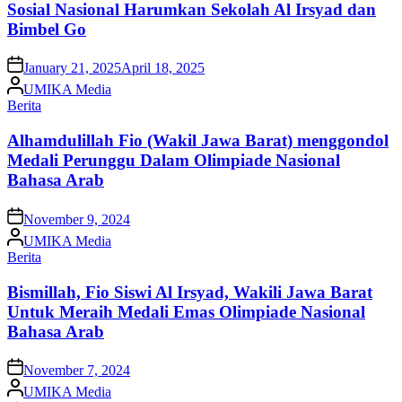
Sosial Nasional Harumkan Sekolah Al Irsyad dan
Bimbel Go
on
January 21, 2025
April 18, 2025
Posted
UMIKA Media
by
Posted
Berita
in
Alhamdulillah Fio (Wakil Jawa Barat) menggondol
Medali Perunggu Dalam Olimpiade Nasional
Bahasa Arab
on
November 9, 2024
Posted
UMIKA Media
by
Posted
Berita
in
Bismillah, Fio Siswi Al Irsyad, Wakili Jawa Barat
Untuk Meraih Medali Emas Olimpiade Nasional
Bahasa Arab
on
November 7, 2024
Posted
UMIKA Media
by