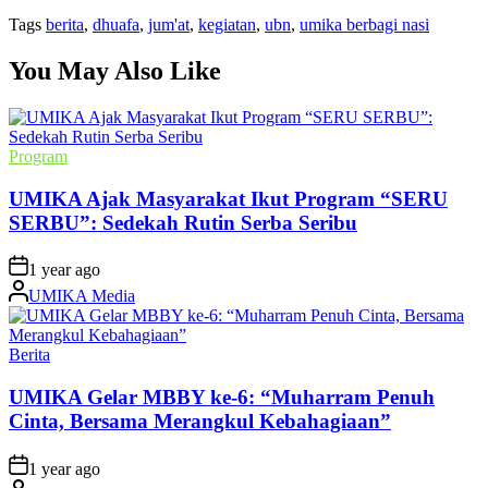
Tags
berita
,
dhuafa
,
jum'at
,
kegiatan
,
ubn
,
umika berbagi nasi
You May Also Like
Posted
Program
in
UMIKA Ajak Masyarakat Ikut Program “SERU
SERBU”: Sedekah Rutin Serba Seribu
on
1 year ago
Posted
UMIKA Media
by
Posted
Berita
in
UMIKA Gelar MBBY ke-6: “Muharram Penuh
Cinta, Bersama Merangkul Kebahagiaan”
on
1 year ago
Posted