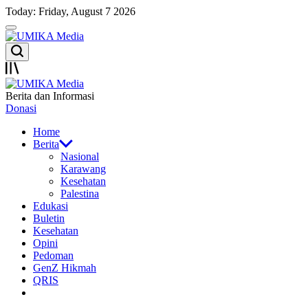
Skip
Today: Friday, August 7 2026
to
Menu
content
UMIKA
Search
Media
Offcanvas
UMIKA
Berita dan Informasi
Media
Donasi
Home
Berita
Nasional
Karawang
Kesehatan
Palestina
Edukasi
Buletin
Kesehatan
Opini
Pedoman
GenZ Hikmah
QRIS