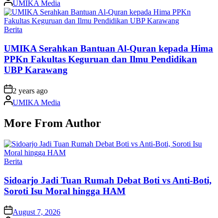
UMIKA Media
by
Posted
Berita
in
UMIKA Serahkan Bantuan Al-Quran kepada Hima
PPKn Fakultas Keguruan dan Ilmu Pendidikan
UBP Karawang
on
2 years ago
Posted
UMIKA Media
by
More From Author
Posted
Berita
in
Sidoarjo Jadi Tuan Rumah Debat Boti vs Anti-Boti,
Soroti Isu Moral hingga HAM
on
August 7, 2026