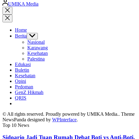
Posted
UMIKA Media
by
Close
search
Home
Berita
Show
sub
Nasional
menu
Karawang
Kesehatan
Palestina
Edukasi
Buletin
Kesehatan
Opini
Pedoman
GenZ Hikmah
QRIS
© All rights reserved. Proudly powered by UMIKA Media.. Theme
NewsPanda designed by
WPInterface
.
Top 10 News
Sidoarjo Jadi Tuan Rumah Debat Boti vs Anti-Boti,