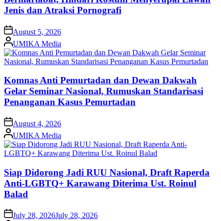
Jenis dan Atraksi Pornografi
on
August 5, 2026
Posted
UMIKA Media
by
Komnas Anti Pemurtadan dan Dewan Dakwah
Gelar Seminar Nasional, Rumuskan Standarisasi
Penanganan Kasus Pemurtadan
on
August 4, 2026
Posted
UMIKA Media
by
Siap Didorong Jadi RUU Nasional, Draft Raperda
Anti-LGBTQ+ Karawang Diterima Ust. Roinul
Balad
on
July 28, 2026
July 28, 2026