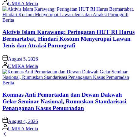
Posted
UMIKA Media
by
Posted
Berita
in
Aktivis Islam Karawang: Peringatan HUT RI Harus
Bermartabat, Hindari Kostum Menyerupai Lawan
Jenis dan Atraksi Pornografi
on
August 5, 2026
Posted
UMIKA Media
by
Posted
Berita
in
Komnas Anti Pemurtadan dan Dewan Dakwah
Gelar Seminar Nasional, Rumuskan Standarisasi
Penanganan Kasus Pemurtadan
on
August 4, 2026
Posted
UMIKA Media
by