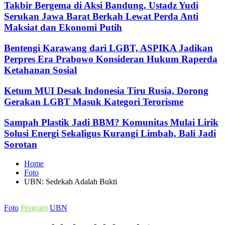
Takbir Bergema di Aksi Bandung, Ustadz Yudi
Serukan Jawa Barat Berkah Lewat Perda Anti
Maksiat dan Ekonomi Putih
Bentengi Karawang dari LGBT, ASPIKA Jadikan
Perpres Era Prabowo Konsideran Hukum Raperda
Ketahanan Sosial
Ketum MUI Desak Indonesia Tiru Rusia, Dorong
Gerakan LGBT Masuk Kategori Terorisme
Sampah Plastik Jadi BBM? Komunitas Mulai Lirik
Solusi Energi Sekaligus Kurangi Limbah, Bali Jadi
Sorotan
Home
Foto
UBN: Sedekah Adalah Bukti
Posted
Foto
Program
UBN
in