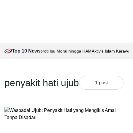
Top 10 News
Boti vs Anti-Boti, Soroti Isu Moral hingga HAM
Aktivis Islam Karawang
penyakit hati ujub
1 post