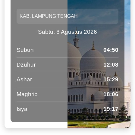
Sabtu, 8 Agustus 2026
Subuh
04:50
Dzuhur
12:08
Ashar
15:29
Maghrib
18:06
Isya
19:17