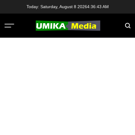
Skip
Today: Saturday, August 8 2026
4
:
36
:
44
AM
to
content
Menu
Sear
UMIKA
Media