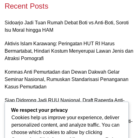
Recent Posts
Sidoarjo Jadi Tuan Rumah Debat Boti vs Anti-Boti, Soroti
Isu Moral hingga HAM
Aktivis Islam Karawang: Peringatan HUT RI Harus
Bermartabat, Hindari Kostum Menyerupai Lawan Jenis dan
Atraksi Pornografi
Komnas Anti Pemurtadan dan Dewan Dakwah Gelar
Seminar Nasional, Rumuskan Standarisasi Penanganan
Kasus Pemurtadan
Siap Didorong Jadi RUU Nasional, Draft Raperda Anti-
LGBTQ+ Karawang Diterima Ust. Roinul Balad
We respect your privacy
Cookies help us improve your experience, deliver
Wujud Kontribusi Karawang: Cetuskan Draft Raperda Anti-
personalized content, and analyze traffic. You can
L68TQ+ Hingga Tingkat Pusat
choose which cookies to allow by clicking