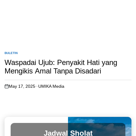
BULETIN
POSTED
IN
Waspadai Ujub: Penyakit Hati yang
Mengikis Amal Tanpa Disadari
May 17, 2025
UMIKA Media
on
Jadwal Sholat