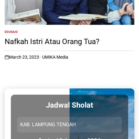
EDUKASI
POSTED
IN
Nafkah Istri Atau Orang Tua?
March 23, 2023
UMIKA Media
on
Jadwal Sholat