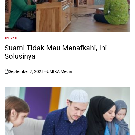
EDUKASI
POSTED
IN
Suami Tidak Mau Menafkahi, Ini
Solusinya
September 7, 2023
UMIKA Media
on