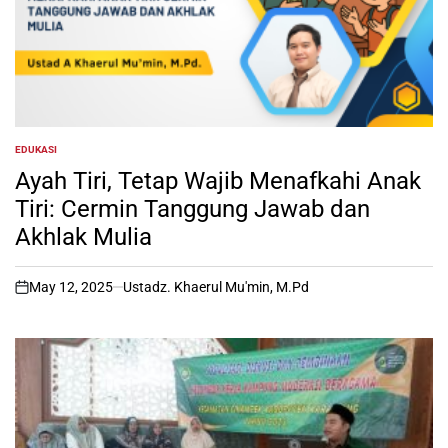
EDUKASI
POSTED
IN
Ayah Tiri, Tetap Wajib Menafkahi Anak
Tiri: Cermin Tanggung Jawab dan
Akhlak Mulia
May 12, 2025
Ustadz. Khaerul Mu'min, M.Pd
on