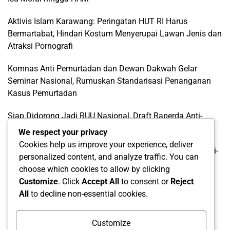
Aktivis Islam Karawang: Peringatan HUT RI Harus
Bermartabat, Hindari Kostum Menyerupai Lawan Jenis dan
Atraksi Pornografi
Komnas Anti Pemurtadan dan Dewan Dakwah Gelar
Seminar Nasional, Rumuskan Standarisasi Penanganan
Kasus Pemurtadan
Siap Didorong Jadi RUU Nasional, Draft Raperda Anti-
LGBTQ+ Karawang Diterima Ust. Roinul Balad
We respect your privacy
Cookies help us improve your experience, deliver
Wujud Kontribusi Karawang: Cetuskan Draft Raperda Anti-
personalized content, and analyze traffic. You can
L68TQ+ Hingga Tingkat Pusat
choose which cookies to allow by clicking
Customize
. Click
Accept All
to consent or
Reject
Categories
All
to decline non-essential cookies.
Categories
Customize