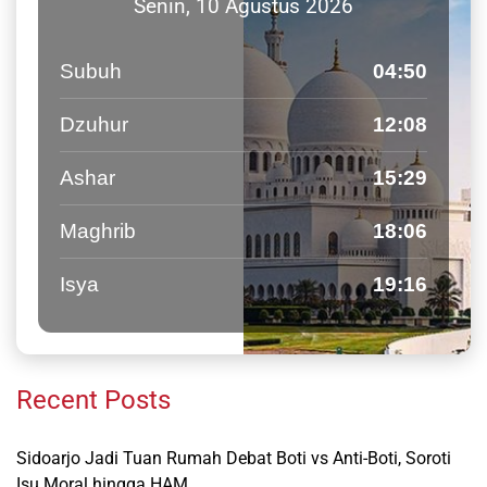
Senin, 10 Agustus 2026
Subuh
04:50
Dzuhur
12:08
Ashar
15:29
Maghrib
18:06
Isya
19:16
Recent Posts
Sidoarjo Jadi Tuan Rumah Debat Boti vs Anti-Boti, Soroti
Isu Moral hingga HAM