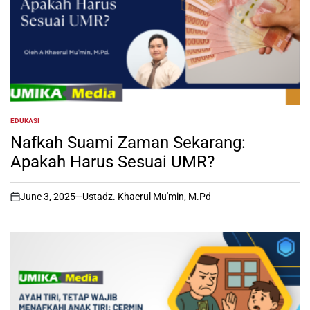
EDUKASI
POSTED
IN
Nafkah Suami Zaman Sekarang:
Apakah Harus Sesuai UMR?
June 3, 2025
Ustadz. Khaerul Mu'min, M.Pd
on