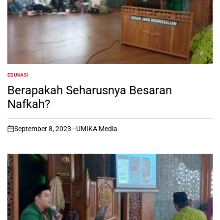
EDUKASI
POSTED
IN
Berapakah Seharusnya Besaran
Nafkah?
September 8, 2023
UMIKA Media
on