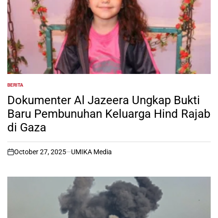
BERITA
POSTED
IN
Dokumenter Al Jazeera Ungkap Bukti
Baru Pembunuhan Keluarga Hind Rajab
di Gaza
October 27, 2025
UMIKA Media
on