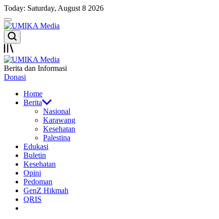
Skip
Today: Saturday, August 8 2026
to
Menu
content
UMIKA
Search
Media
Offcanvas
UMIKA
Berita dan Informasi
Media
Donasi
Home
Berita
Nasional
Karawang
Kesehatan
Palestina
Edukasi
Buletin
Kesehatan
Opini
Pedoman
GenZ Hikmah
QRIS