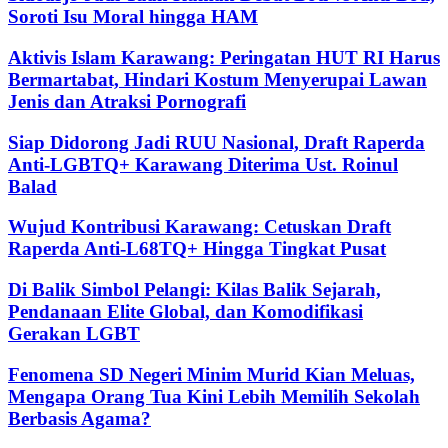
Soroti Isu Moral hingga HAM
Aktivis Islam Karawang: Peringatan HUT RI Harus
Bermartabat, Hindari Kostum Menyerupai Lawan
Jenis dan Atraksi Pornografi
Siap Didorong Jadi RUU Nasional, Draft Raperda
Anti-LGBTQ+ Karawang Diterima Ust. Roinul
Balad
Wujud Kontribusi Karawang: Cetuskan Draft
Raperda Anti-L68TQ+ Hingga Tingkat Pusat
Di Balik Simbol Pelangi: Kilas Balik Sejarah,
Pendanaan Elite Global, dan Komodifikasi
Gerakan LGBT
Fenomena SD Negeri Minim Murid Kian Meluas,
Mengapa Orang Tua Kini Lebih Memilih Sekolah
Berbasis Agama?