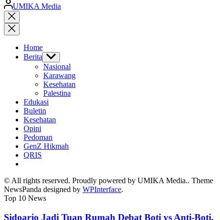
Posted
UMIKA Media
by
Close
search
Home
Berita
Show
sub
Nasional
menu
Karawang
Kesehatan
Palestina
Edukasi
Buletin
Kesehatan
Opini
Pedoman
GenZ Hikmah
QRIS
© All rights reserved. Proudly powered by UMIKA Media.. Theme
NewsPanda designed by
WPInterface
.
Top 10 News
Sidoarjo Jadi Tuan Rumah Debat Boti vs Anti-Boti,