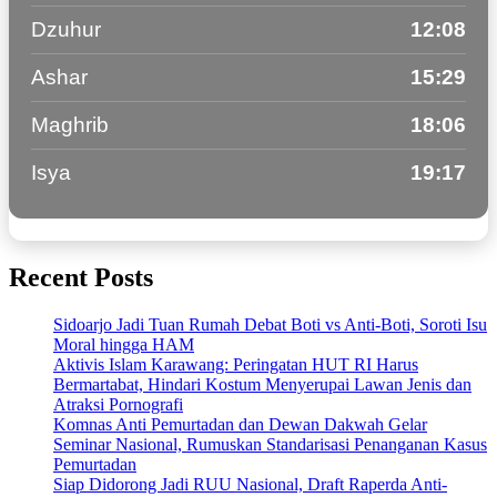
Dzuhur
12:08
Ashar
15:29
Maghrib
18:06
Isya
19:17
Recent Posts
Sidoarjo Jadi Tuan Rumah Debat Boti vs Anti-Boti, Soroti Isu
Moral hingga HAM
Aktivis Islam Karawang: Peringatan HUT RI Harus
Bermartabat, Hindari Kostum Menyerupai Lawan Jenis dan
Atraksi Pornografi
Komnas Anti Pemurtadan dan Dewan Dakwah Gelar
Seminar Nasional, Rumuskan Standarisasi Penanganan Kasus
Pemurtadan
Siap Didorong Jadi RUU Nasional, Draft Raperda Anti-