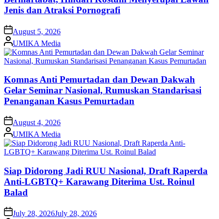
Jenis dan Atraksi Pornografi
on
August 5, 2026
Posted
UMIKA Media
by
Komnas Anti Pemurtadan dan Dewan Dakwah
Gelar Seminar Nasional, Rumuskan Standarisasi
Penanganan Kasus Pemurtadan
on
August 4, 2026
Posted
UMIKA Media
by
Siap Didorong Jadi RUU Nasional, Draft Raperda
Anti-LGBTQ+ Karawang Diterima Ust. Roinul
Balad
on
July 28, 2026
July 28, 2026