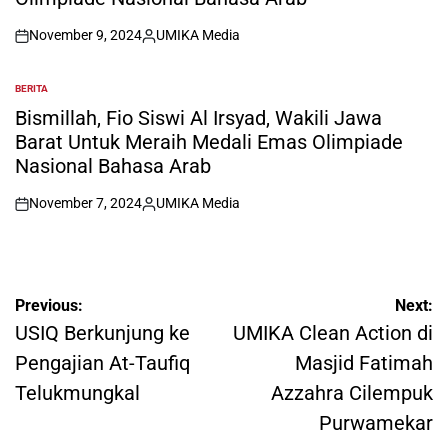
November 9, 2024
UMIKA Media
on
Posted
by
BERITA
POSTED
IN
Bismillah, Fio Siswi Al Irsyad, Wakili Jawa
Barat Untuk Meraih Medali Emas Olimpiade
Nasional Bahasa Arab
November 7, 2024
UMIKA Media
on
Posted
by
Post
Previous:
Next:
navigation
USIQ Berkunjung ke
UMIKA Clean Action di
Pengajian At-Taufiq
Masjid Fatimah
Telukmungkal
Azzahra Cilempuk
Purwamekar