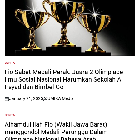
BERITA
POSTED
IN
Fio Sabet Medali Perak: Juara 2 Olimpiade
Ilmu Sosial Nasional Harumkan Sekolah Al
Irsyad dan Bimbel Go
January 21, 2025
UMIKA Media
on
Posted
by
BERITA
POSTED
IN
Alhamdulillah Fio (Wakil Jawa Barat)
menggondol Medali Perunggu Dalam
Olimpiade Nasional Bahasa Arab