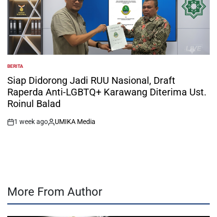
BERITA
POSTED
IN
Siap Didorong Jadi RUU Nasional, Draft
Raperda Anti-LGBTQ+ Karawang Diterima Ust.
Roinul Balad
1 week ago
UMIKA Media
on
Posted
by
More From Author