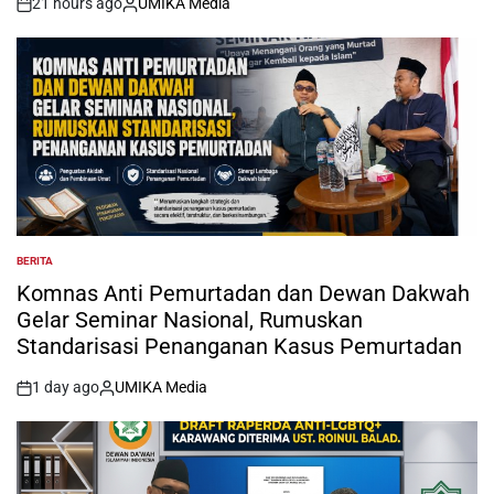
21 hours ago
UMIKA Media
on
Posted
by
BERITA
POSTED
IN
Komnas Anti Pemurtadan dan Dewan Dakwah
Gelar Seminar Nasional, Rumuskan
Standarisasi Penanganan Kasus Pemurtadan
1 day ago
UMIKA Media
on
Posted
by