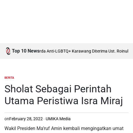
Top 10 News
onal, Draft Raperda Anti-LGBTQ+ Karawang Diterima Ust. Roinul Balad
W
BERITA
POSTED
IN
Sholat Sebagai Perintah
Utama Peristiwa Isra Miraj
on
February 28, 2022
UMIKA Media
Wakil Presiden Ma’ruf Amin kembali mengingatkan umat