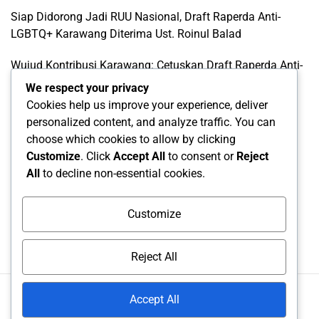
Siap Didorong Jadi RUU Nasional, Draft Raperda Anti-
LGBTQ+ Karawang Diterima Ust. Roinul Balad
Wujud Kontribusi Karawang: Cetuskan Draft Raperda Anti-
L68TQ+ Hingga Tingkat Pusat
We respect your privacy
Cookies help us improve your experience, deliver
Di Balik Simbol Pelangi: Kilas Balik Sejarah, Pendanaan
personalized content, and analyze traffic. You can
Elite Global, dan Komodifikasi Gerakan LGBT
choose which cookies to allow by clicking
Customize
. Click
Accept All
to consent or
Reject
Categories
All
to decline non-essential cookies.
Categories
Customize
Reject All
Accept All
© All rights reserved. Proudly powered by UMIKA Media..