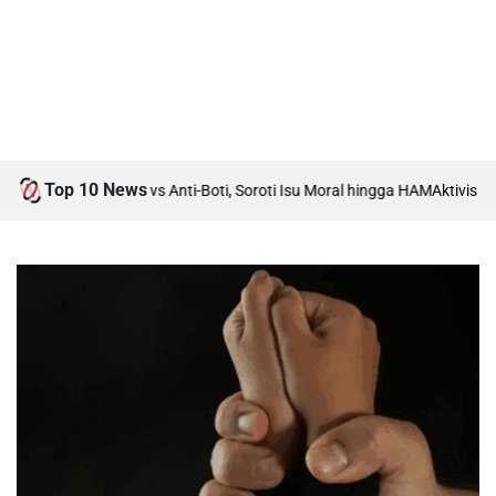
Top 10 News
umah Debat Boti vs Anti-Boti, Soroti Isu Moral hingga HAM
Aktivis Islam