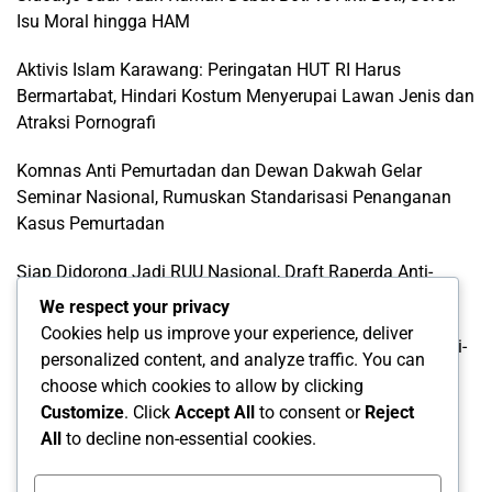
Isu Moral hingga HAM
Aktivis Islam Karawang: Peringatan HUT RI Harus
Bermartabat, Hindari Kostum Menyerupai Lawan Jenis dan
Atraksi Pornografi
Komnas Anti Pemurtadan dan Dewan Dakwah Gelar
Seminar Nasional, Rumuskan Standarisasi Penanganan
Kasus Pemurtadan
Siap Didorong Jadi RUU Nasional, Draft Raperda Anti-
LGBTQ+ Karawang Diterima Ust. Roinul Balad
We respect your privacy
Cookies help us improve your experience, deliver
Wujud Kontribusi Karawang: Cetuskan Draft Raperda Anti-
personalized content, and analyze traffic. You can
L68TQ+ Hingga Tingkat Pusat
choose which cookies to allow by clicking
Customize
. Click
Accept All
to consent or
Reject
Categories
All
to decline non-essential cookies.