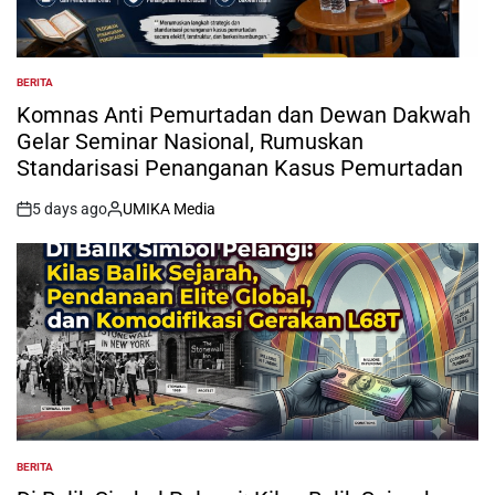
BERITA
POSTED
IN
Komnas Anti Pemurtadan dan Dewan Dakwah
Gelar Seminar Nasional, Rumuskan
Standarisasi Penanganan Kasus Pemurtadan
5 days ago
UMIKA Media
on
Posted
by
BERITA
POSTED
IN