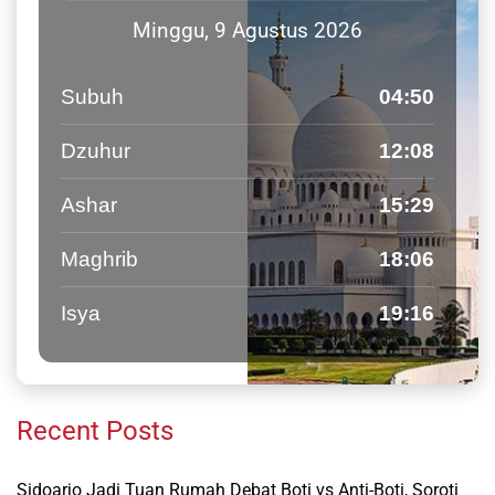
Minggu, 9 Agustus 2026
Subuh
04:50
Dzuhur
12:08
Ashar
15:29
Maghrib
18:06
Isya
19:16
Recent Posts
Sidoarjo Jadi Tuan Rumah Debat Boti vs Anti-Boti, Soroti