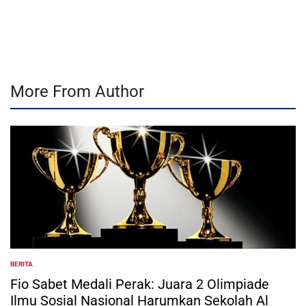
by
More From Author
BERITA
POSTED
IN
Fio Sabet Medali Perak: Juara 2 Olimpiade
Ilmu Sosial Nasional Harumkan Sekolah Al