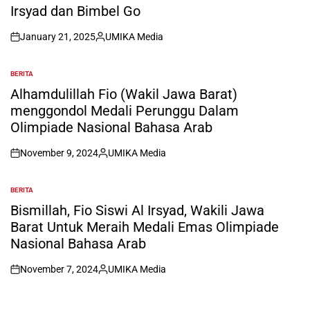
Irsyad dan Bimbel Go
January 21, 2025
UMIKA Media
on
Posted
by
BERITA
POSTED
IN
Alhamdulillah Fio (Wakil Jawa Barat)
menggondol Medali Perunggu Dalam
Olimpiade Nasional Bahasa Arab
November 9, 2024
UMIKA Media
on
Posted
by
BERITA
POSTED
IN
Bismillah, Fio Siswi Al Irsyad, Wakili Jawa
Barat Untuk Meraih Medali Emas Olimpiade
Nasional Bahasa Arab
November 7, 2024
UMIKA Media
on
Posted
by