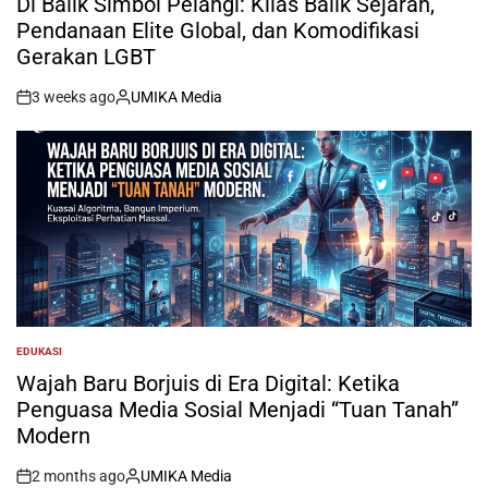
Di Balik Simbol Pelangi: Kilas Balik Sejarah,
Pendanaan Elite Global, dan Komodifikasi
Gerakan LGBT
3 weeks ago
UMIKA Media
on
Posted
by
EDUKASI
POSTED
IN
Wajah Baru Borjuis di Era Digital: Ketika
Penguasa Media Sosial Menjadi “Tuan Tanah”
Modern
2 months ago
UMIKA Media
on
Posted