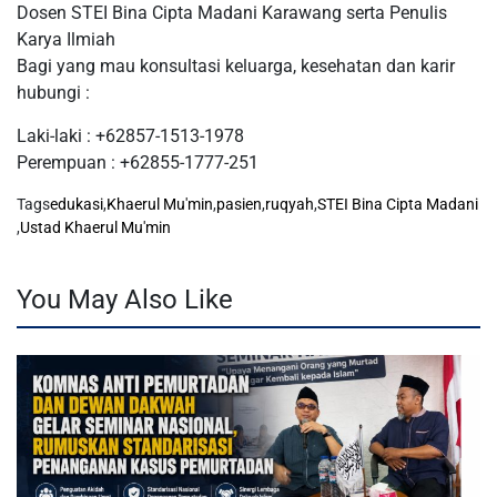
Dosen STEI Bina Cipta Madani Karawang serta Penulis
Karya Ilmiah
Bagi yang mau konsultasi keluarga, kesehatan dan karir
hubungi :
Laki-laki : +62857-1513-1978
Perempuan : +62855-1777-251
Tags
edukasi
,
Khaerul Mu'min
,
pasien
,
ruqyah
,
STEI Bina Cipta Madani
,
Ustad Khaerul Mu'min
You May Also Like