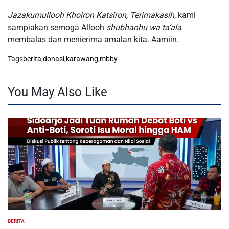
Jazakumullooh Khoiron Katsiron, Terimakasih
, kami
sampiakan semoga Allooh
shubhanhu wa ta’ala
membalas dan menierima amalan kita. Aamiin.
Tags
berita
,
donasi
,
karawang
,
mbby
You May Also Like
BERITA
POSTED