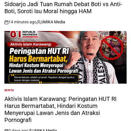
IN
Sidoarjo Jadi Tuan Rumah Debat Boti vs Anti-
Boti, Soroti Isu Moral hingga HAM
14 minutes ago
UMIKA Media
on
Posted
by
BERITA
POSTED
IN
Aktivis Islam Karawang: Peringatan HUT RI
Harus Bermartabat, Hindari Kostum
Menyerupai Lawan Jenis dan Atraksi
Pornografi
2 days ago
UMIKA Media