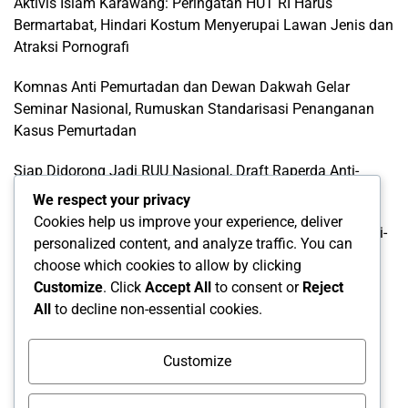
Aktivis Islam Karawang: Peringatan HUT RI Harus
Bermartabat, Hindari Kostum Menyerupai Lawan Jenis dan
Atraksi Pornografi
Komnas Anti Pemurtadan dan Dewan Dakwah Gelar
Seminar Nasional, Rumuskan Standarisasi Penanganan
Kasus Pemurtadan
Siap Didorong Jadi RUU Nasional, Draft Raperda Anti-
LGBTQ+ Karawang Diterima Ust. Roinul Balad
We respect your privacy
Cookies help us improve your experience, deliver
Wujud Kontribusi Karawang: Cetuskan Draft Raperda Anti-
personalized content, and analyze traffic. You can
L68TQ+ Hingga Tingkat Pusat
choose which cookies to allow by clicking
Customize
. Click
Accept All
to consent or
Reject
Categories
All
to decline non-essential cookies.
Categories
Customize