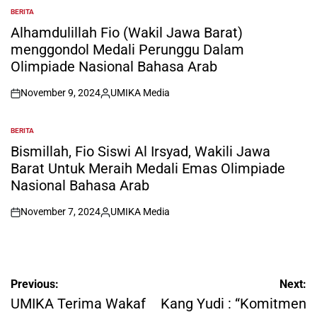
BERITA
POSTED
IN
Alhamdulillah Fio (Wakil Jawa Barat)
menggondol Medali Perunggu Dalam
Olimpiade Nasional Bahasa Arab
November 9, 2024
UMIKA Media
on
Posted
by
BERITA
POSTED
IN
Bismillah, Fio Siswi Al Irsyad, Wakili Jawa
Barat Untuk Meraih Medali Emas Olimpiade
Nasional Bahasa Arab
November 7, 2024
UMIKA Media
on
Posted
by
Post
Previous:
Next:
navigation
UMIKA Terima Wakaf
Kang Yudi : “Komitmen