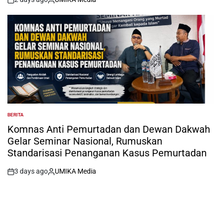
on
Posted
by
BERITA
POSTED
IN
Komnas Anti Pemurtadan dan Dewan Dakwah
Gelar Seminar Nasional, Rumuskan
Standarisasi Penanganan Kasus Pemurtadan
3 days ago
UMIKA Media
on
Posted
by