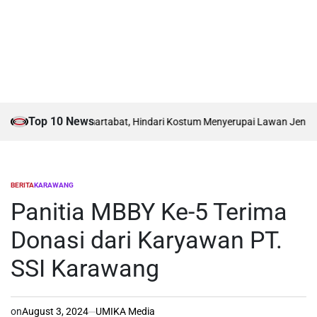
Top 10 News
UT RI Harus Bermartabat, Hindari Kostum Menyerupai Lawan Jenis dan A
BERITA
KARAWANG
POSTED
IN
Panitia MBBY Ke-5 Terima
Donasi dari Karyawan PT.
SSI Karawang
on
August 3, 2024
UMIKA Media