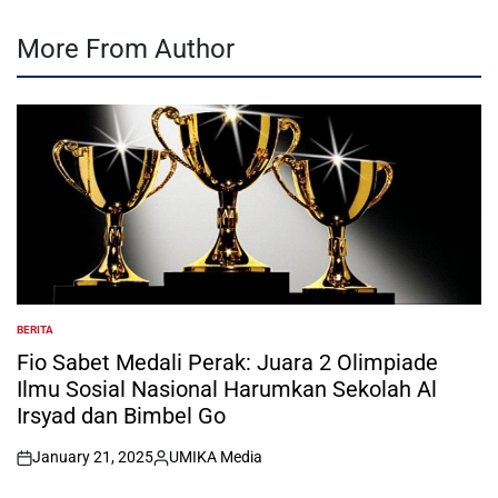
More From Author
BERITA
POSTED
IN
Fio Sabet Medali Perak: Juara 2 Olimpiade
Ilmu Sosial Nasional Harumkan Sekolah Al
Irsyad dan Bimbel Go
January 21, 2025
UMIKA Media
on
Posted
by