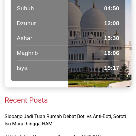
Subuh
04:50
Dzuhur
12:08
Ashar
15:30
Maghrib
18:06
Isya
19:17
Recent Posts
Sidoarjo Jadi Tuan Rumah Debat Boti vs Anti-Boti, Soroti
Isu Moral hingga HAM