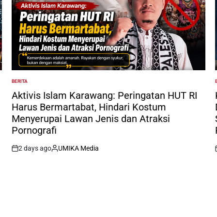
BERITA
POSTED
IN
I
Aktivis Islam Karawang: Peringatan HUT RI
Harus Bermartabat, Hindari Kostum
Menyerupai Lawan Jenis dan Atraksi
Pornografi
2 days ago
UMIKA Media
on
Posted
by