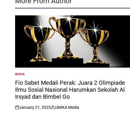
More From Author
BERITA
POSTED
IN
Fio Sabet Medali Perak: Juara 2 Olimpiade
Ilmu Sosial Nasional Harumkan Sekolah Al
Irsyad dan Bimbel Go
January 21, 2025
UMIKA Media
on
Posted
by