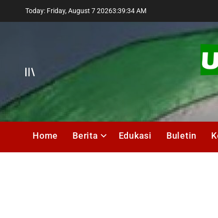
Skip
Today: Friday, August 7 2026
3
:
39
:
35
AM
to
content
Offcanvas
UMIK
Media
Home
Berita
Edukasi
Buletin
K