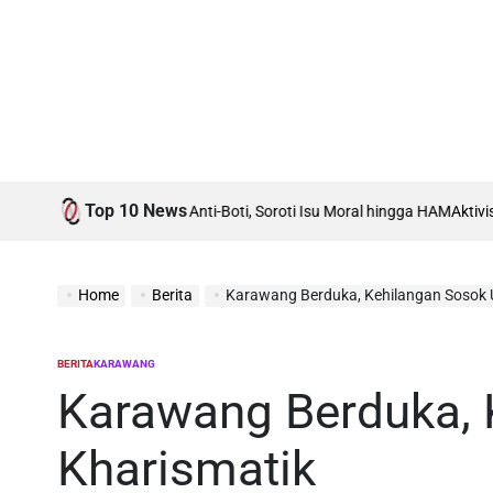
Top 10 News
Rumah Debat Boti vs Anti-Boti, Soroti Isu Moral hingga HAM
Aktivis Isla
Home
Berita
Karawang Berduka, Kehilangan Sosok
BERITA
KARAWANG
POSTED
IN
Karawang Berduka,
Kharismatik