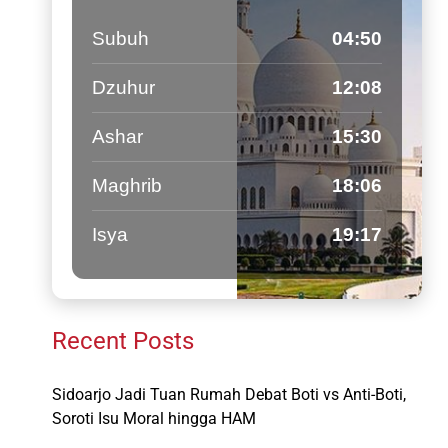
Subuh
04:50
Dzuhur
12:08
Ashar
15:30
Maghrib
18:06
Isya
19:17
Recent Posts
Sidoarjo Jadi Tuan Rumah Debat Boti vs Anti-Boti,
Soroti Isu Moral hingga HAM