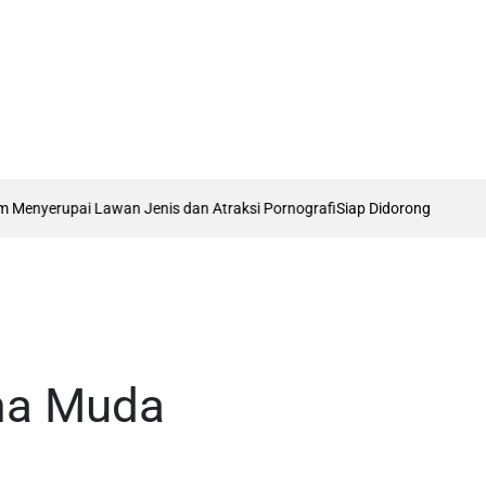
erupai Lawan Jenis dan Atraksi Pornografi
Siap Didorong Jadi RUU Nasi
ma Muda