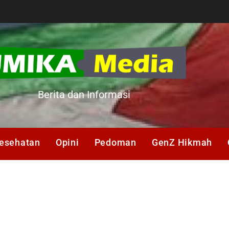
A
Berita dan Informasi
esehatan
Opini
Pedoman
GenZ Hikmah