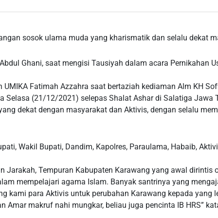
angan sosok ulama muda yang kharismatik dan selalu dekat m
bdul Ghani, saat mengisi Tausiyah dalam acara Pernikahan U
an UMIKA Fatimah Azzahra saat bertaziah kediaman Alm KH So
 Selasa (21/12/2021) selepas Shalat Ashar di Salatiga Jawa 
g dekat dengan masyarakat dan Aktivis, dengan selalu memba
pati, Wakil Bupati, Dandim, Kapolres, Paraulama, Habaib, Akti
han Jarakah, Tempuran Kabupaten Karawang yang awal dirinti
dalam mempelajari agama Islam. Banyak santrinya yang mengaja
g kami para Aktivis untuk perubahan Karawang kepada yang lebi
 Amar makruf nahi mungkar, beliau juga pencinta IB HRS” kata