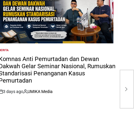
BERITA
POSTED
N
Komnas Anti Pemurtadan dan Dewan
Dakwah Gelar Seminar Nasional, Rumuskan
Standarisasi Penanganan Kasus
Pel
Pemurtadan
Pe
3 days ago
UMIKA Media
Per
on
Posted
by