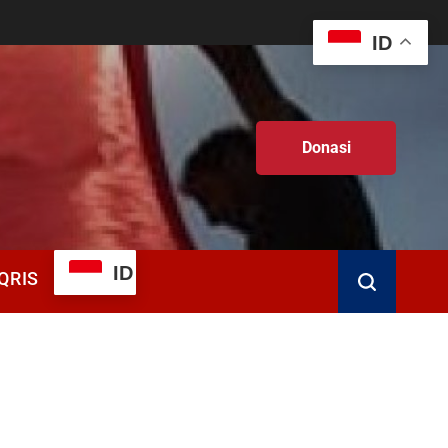
ID
Donasi
ID
QRIS
Search