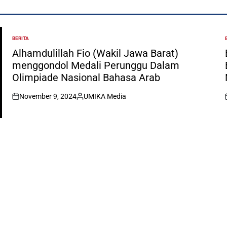
BERITA
POSTED
IN
I
Alhamdulillah Fio (Wakil Jawa Barat)
menggondol Medali Perunggu Dalam
Olimpiade Nasional Bahasa Arab
November 9, 2024
UMIKA Media
on
Posted
by