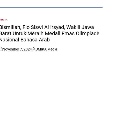
BERITA
POSTED
N
Bismillah, Fio Siswi Al Irsyad, Wakili Jawa
Barat Untuk Meraih Medali Emas Olimpiade
Nasional Bahasa Arab
November 7, 2024
UMIKA Media
on
Posted
by