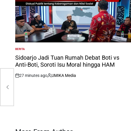
BERITA
POSTED
IN
Sidoarjo Jadi Tuan Rumah Debat Boti vs
Anti-Boti, Soroti Isu Moral hingga HAM
27 minutes ago
UMIKA Media
on
Posted
by