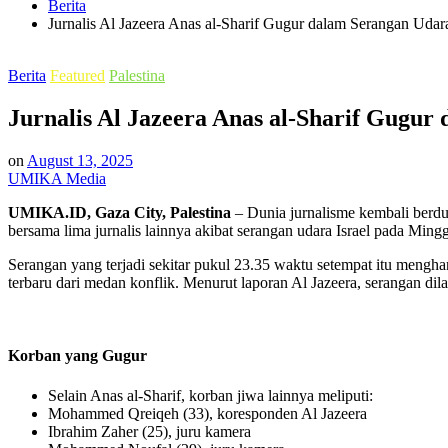
Berita
Jurnalis Al Jazeera Anas al-Sharif Gugur dalam Serangan Udara
Posted
Berita
Featured
Palestina
in
Jurnalis Al Jazeera Anas al-Sharif Gugur
on
August 13, 2025
UMIKA Media
UMIKA.ID, Gaza City, Palestina
– Dunia jurnalisme kembali berduk
bersama lima jurnalis lainnya akibat serangan udara Israel pada Min
Serangan yang terjadi sekitar pukul 23.35 waktu setempat itu meng
terbaru dari medan konflik. Menurut laporan Al Jazeera, serangan dil
Korban yang Gugur
Selain Anas al-Sharif, korban jiwa lainnya meliputi:
Mohammed Qreiqeh (33), koresponden Al Jazeera
Ibrahim Zaher (25), juru kamera