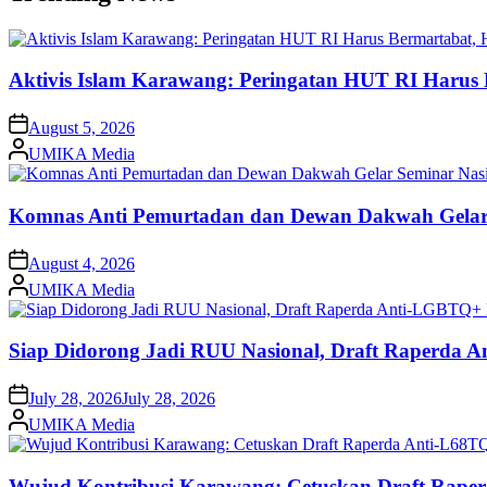
Aktivis Islam Karawang: Peringatan HUT RI Harus 
on
August 5, 2026
Posted
UMIKA Media
by
Komnas Anti Pemurtadan dan Dewan Dakwah Gelar 
on
August 4, 2026
Posted
UMIKA Media
by
Siap Didorong Jadi RUU Nasional, Draft Raperda 
on
July 28, 2026
July 28, 2026
Posted
UMIKA Media
by
Wujud Kontribusi Karawang: Cetuskan Draft Raper