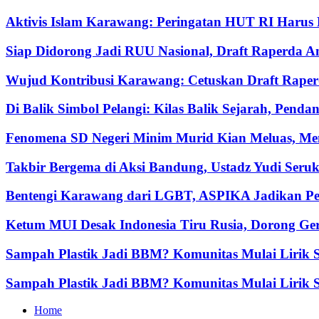
Aktivis Islam Karawang: Peringatan HUT RI Harus 
Siap Didorong Jadi RUU Nasional, Draft Raperda 
Wujud Kontribusi Karawang: Cetuskan Draft Raper
Di Balik Simbol Pelangi: Kilas Balik Sejarah, Pend
Fenomena SD Negeri Minim Murid Kian Meluas, Men
Takbir Bergema di Aksi Bandung, Ustadz Yudi Seru
Bentengi Karawang dari LGBT, ASPIKA Jadikan Pe
Ketum MUI Desak Indonesia Tiru Rusia, Dorong G
Sampah Plastik Jadi BBM? Komunitas Mulai Lirik So
Sampah Plastik Jadi BBM? Komunitas Mulai Lirik S
Home