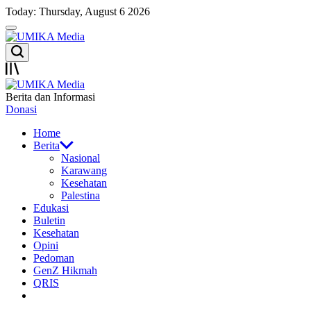
Skip
Today: Thursday, August 6 2026
to
Menu
content
UMIKA
Search
Media
Offcanvas
UMIKA
Berita dan Informasi
Media
Donasi
Home
Berita
Nasional
Karawang
Kesehatan
Palestina
Edukasi
Buletin
Kesehatan
Opini
Pedoman
GenZ Hikmah
QRIS