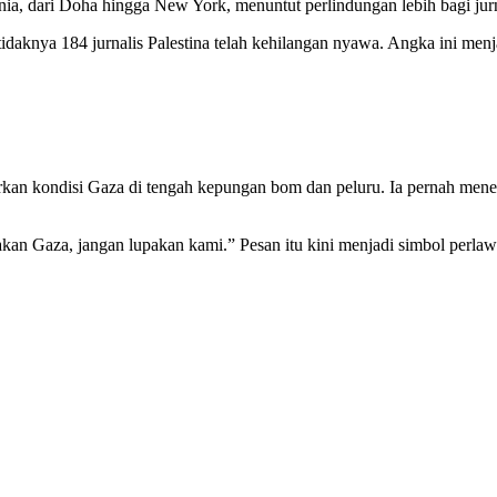
unia, dari Doha hingga New York, menuntut perlindungan lebih bagi jurn
idaknya 184 jurnalis Palestina telah kehilangan nyawa. Angka ini menja
porkan kondisi Gaza di tengah kepungan bom dan peluru. Ia pernah men
akan Gaza, jangan lupakan kami.” Pesan itu kini menjadi simbol perl