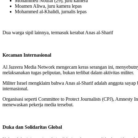
Mohammed Noufal (29), juru kamera
Moamen Aliwa, juru kamera lepas
Mohammed al-Khalidi, jurnalis lepas
Dua warga sipil lainnya, termasuk kerabat Anas al-Sharif
Kecaman Internasional
Al Jazeera Media Network mengecam keras serangan ini, menyebutnya
melaksanakan tugas peliputan, bukan terlibat dalam aktivitas militer.
Militer Israel mengklaim bahwa Anas al-Sharif adalah anggota sayap b
internasional.
Organisasi seperti Committee to Protect Journalists (CPJ), Amnesty 
menewaskan pekerja media tersebut.
Duka dan Solidaritas Global