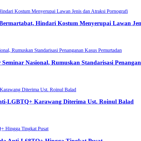
Bermartabat, Hindari Kostum Menyerupai Lawan Jeni
Seminar Nasional, Rumuskan Standarisasi Penanga
Anti-LGBTQ+ Karawang Diterima Ust. Roinul Balad
da Anti-L68TQ+ Hingga Tingkat Pusat