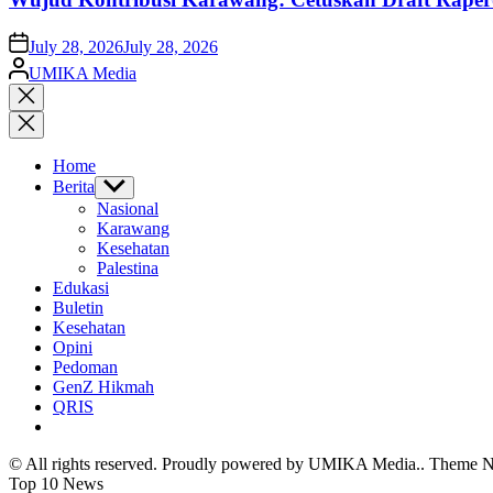
on
July 28, 2026
July 28, 2026
Posted
UMIKA Media
by
Close
search
Home
Berita
Show
sub
Nasional
menu
Karawang
Kesehatan
Palestina
Edukasi
Buletin
Kesehatan
Opini
Pedoman
GenZ Hikmah
QRIS
© All rights reserved. Proudly powered by UMIKA Media.. Theme
Top 10 News