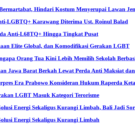
Bermartabat, Hindari Kostum Menyerupai Lawan Jeni
Anti-LGBTQ+ Karawang Diterima Ust. Roinul Balad
da Anti-L68TQ+ Hingga Tingkat Pusat
anaan Elite Global, dan Komodifikasi Gerakan LGBT
gapa Orang Tua Kini Lebih Memilih Sekolah Berbas
kan Jawa Barat Berkah Lewat Perda Anti Maksiat da
rpres Era Prabowo Konsideran Hukum Raperda Keta
erakan LGBT Masuk Kategori Terorisme
lusi Energi Sekaligus Kurangi Limbah, Bali Jadi So
olusi Energi Sekaligus Kurangi Limbah