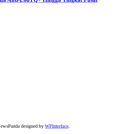
 NewsPanda designed by
WPInterface
.