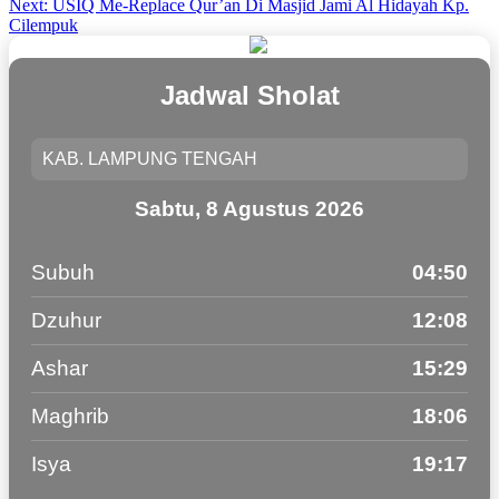
Next:
USIQ Me-Replace Qur’an Di Masjid Jami Al Hidayah Kp.
navigation
Cilempuk
Jadwal Sholat
Sabtu, 8 Agustus 2026
Subuh
04:50
Dzuhur
12:08
Ashar
15:29
Maghrib
18:06
Isya
19:17