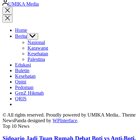
Posted
UMIKA Media
by
Close
search
Home
Berita
Show
sub
Nasional
menu
Karawang
Kesehatan
Palestina
Edukasi
Buletin
Kesehatan
Opini
Pedoman
GenZ Hikmah
QRIS
© All rights reserved. Proudly powered by UMIKA Media.. Theme
NewsPanda designed by
WPInterface
.
Top 10 News
Sidoarjo Jadi Tuan Rumah Debat Boti vs Anti-Boti,