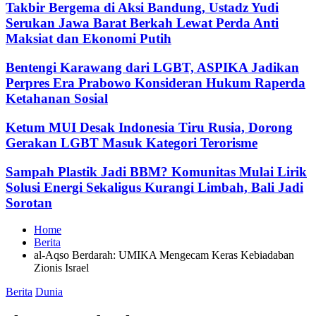
Takbir Bergema di Aksi Bandung, Ustadz Yudi
Serukan Jawa Barat Berkah Lewat Perda Anti
Maksiat dan Ekonomi Putih
Bentengi Karawang dari LGBT, ASPIKA Jadikan
Perpres Era Prabowo Konsideran Hukum Raperda
Ketahanan Sosial
Ketum MUI Desak Indonesia Tiru Rusia, Dorong
Gerakan LGBT Masuk Kategori Terorisme
Sampah Plastik Jadi BBM? Komunitas Mulai Lirik
Solusi Energi Sekaligus Kurangi Limbah, Bali Jadi
Sorotan
Home
Berita
al-Aqso Berdarah: UMIKA Mengecam Keras Kebiadaban
Zionis Israel
Posted
Berita
Dunia
in