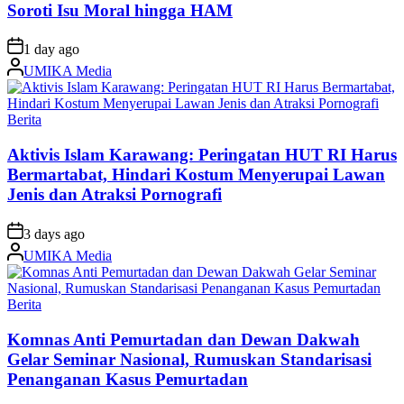
Soroti Isu Moral hingga HAM
on
1 day ago
Posted
UMIKA Media
by
Posted
Berita
in
Aktivis Islam Karawang: Peringatan HUT RI Harus
Bermartabat, Hindari Kostum Menyerupai Lawan
Jenis dan Atraksi Pornografi
on
3 days ago
Posted
UMIKA Media
by
Posted
Berita
in
Komnas Anti Pemurtadan dan Dewan Dakwah
Gelar Seminar Nasional, Rumuskan Standarisasi
Penanganan Kasus Pemurtadan