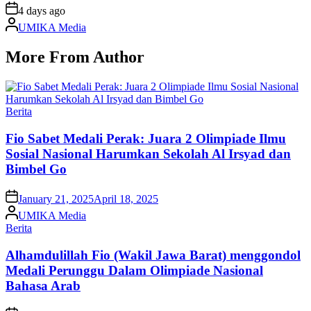
on
4 days ago
Posted
UMIKA Media
by
More From Author
Posted
Berita
in
Fio Sabet Medali Perak: Juara 2 Olimpiade Ilmu
Sosial Nasional Harumkan Sekolah Al Irsyad dan
Bimbel Go
on
January 21, 2025
April 18, 2025
Posted
UMIKA Media
by
Posted
Berita
in
Alhamdulillah Fio (Wakil Jawa Barat) menggondol
Medali Perunggu Dalam Olimpiade Nasional
Bahasa Arab