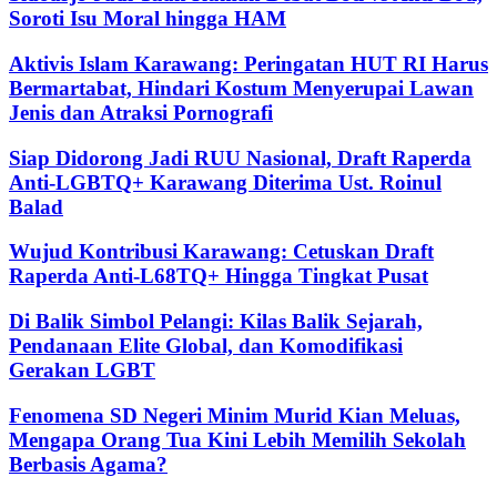
Soroti Isu Moral hingga HAM
Aktivis Islam Karawang: Peringatan HUT RI Harus
Bermartabat, Hindari Kostum Menyerupai Lawan
Jenis dan Atraksi Pornografi
Siap Didorong Jadi RUU Nasional, Draft Raperda
Anti-LGBTQ+ Karawang Diterima Ust. Roinul
Balad
Wujud Kontribusi Karawang: Cetuskan Draft
Raperda Anti-L68TQ+ Hingga Tingkat Pusat
Di Balik Simbol Pelangi: Kilas Balik Sejarah,
Pendanaan Elite Global, dan Komodifikasi
Gerakan LGBT
Fenomena SD Negeri Minim Murid Kian Meluas,
Mengapa Orang Tua Kini Lebih Memilih Sekolah
Berbasis Agama?