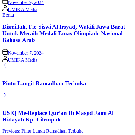
on
November 9, 2024
Posted
UMIKA Media
by
Posted
Berita
in
Bismillah, Fio Siswi Al Irsyad, Wakili Jawa Barat
Untuk Meraih Medali Emas Olimpiade Nasional
Bahasa Arab
on
November 7, 2024
Posted
UMIKA Media
by
Pintu Langit Ramadhan Terbuka
USIQ Me-Replace Qur’an Di Masjid Jami Al
Hidayah Kp. Cilempuk
Post
Previous:
Pintu Langit Ramadhan Terbuka