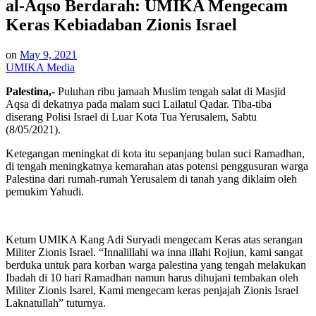
al-Aqso Berdarah: UMIKA Mengecam
Keras Kebiadaban Zionis Israel
on
May 9, 2021
UMIKA Media
Palestina,-
Puluhan ribu jamaah Muslim tengah salat di Masjid
Aqsa di dekatnya pada malam suci Lailatul Qadar. Tiba-tiba
diserang Polisi Israel di Luar Kota Tua Yerusalem, Sabtu
(8/05/2021).
Ketegangan meningkat di kota itu sepanjang bulan suci Ramadhan,
di tengah meningkatnya kemarahan atas potensi penggusuran warga
Palestina dari rumah-rumah Yerusalem di tanah yang diklaim oleh
pemukim Yahudi.
Ketum UMIKA Kang Adi Suryadi mengecam Keras atas serangan
Militer Zionis Israel. “Innalillahi wa inna illahi Rojiun, kami sangat
berduka untuk para korban warga palestina yang tengah melakukan
Ibadah di 10 hari Ramadhan namun harus dihujani tembakan oleh
Militer Zionis Isarel, Kami mengecam keras penjajah Zionis Israel
Laknatullah” tuturnya.