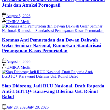
Jenis dan Atraksi Pornografi
on
August 5, 2026
Posted
UMIKA Media
by
Komnas Anti Pemurtadan dan Dewan Dakwah
Gelar Seminar Nasional, Rumuskan Standarisasi
Penanganan Kasus Pemurtadan
on
August 4, 2026
Posted
UMIKA Media
by
Siap Didorong Jadi RUU Nasional, Draft Raperda
Anti-LGBTQ+ Karawang Diterima Ust. Roinul
Balad
on
July 28, 2026
July 28, 2026