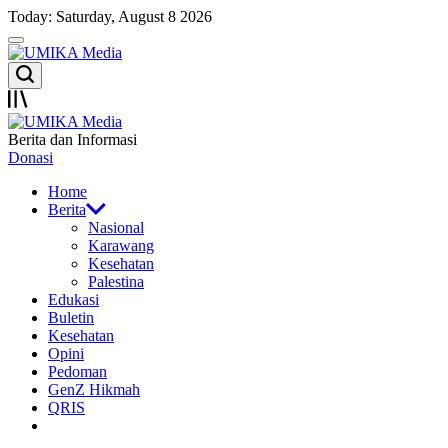
Skip
Today: Saturday, August 8 2026
to
Menu
content
UMIKA
Search
Media
Offcanvas
UMIKA
Berita dan Informasi
Media
Donasi
Home
Berita
Nasional
Karawang
Kesehatan
Palestina
Edukasi
Buletin
Kesehatan
Opini
Pedoman
GenZ Hikmah
QRIS