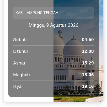
Minggu, 9 Agustus 2026
Subuh
04:50
Dzuhur
12:08
Ashar
15:29
Maghrib
18:06
Isya
19:16