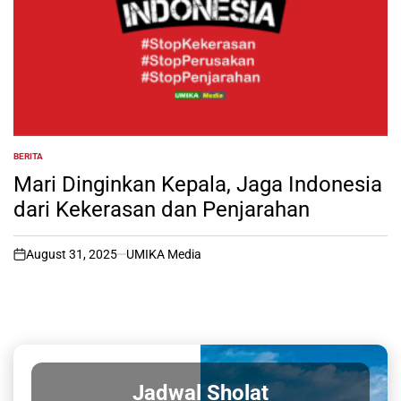
BERITA
POSTED
IN
Mari Dinginkan Kepala, Jaga Indonesia
dari Kekerasan dan Penjarahan
August 31, 2025
UMIKA Media
on
Jadwal Sholat