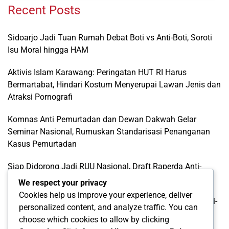
Recent Posts
Sidoarjo Jadi Tuan Rumah Debat Boti vs Anti-Boti, Soroti
Isu Moral hingga HAM
Aktivis Islam Karawang: Peringatan HUT RI Harus
Bermartabat, Hindari Kostum Menyerupai Lawan Jenis dan
Atraksi Pornografi
Komnas Anti Pemurtadan dan Dewan Dakwah Gelar
Seminar Nasional, Rumuskan Standarisasi Penanganan
Kasus Pemurtadan
Siap Didorong Jadi RUU Nasional, Draft Raperda Anti-
LGBTQ+ Karawang Diterima Ust. Roinul Balad
We respect your privacy
Cookies help us improve your experience, deliver
Wujud Kontribusi Karawang: Cetuskan Draft Raperda Anti-
personalized content, and analyze traffic. You can
L68TQ+ Hingga Tingkat Pusat
choose which cookies to allow by clicking