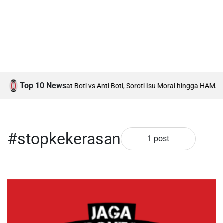
Top 10 News
adi Tuan Rumah Debat Boti vs Anti-Boti, Soroti Isu Moral hingga HAM
Akt
#stopkekerasan
1 post