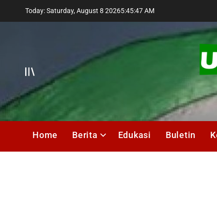
Skip
Today: Saturday, August 8 2026
5
:
45
:
48
AM
to
content
Offcanvas
UMIK
Media
Home
Berita
Edukasi
Buletin
K