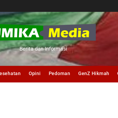
A
Berita dan Informasi
esehatan
Opini
Pedoman
GenZ Hikmah