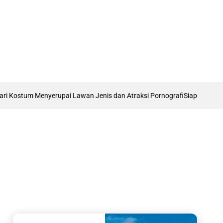
Kostum Menyerupai Lawan Jenis dan Atraksi Pornografi
Siap Didorong Ja