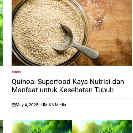
BERITA
POSTED
IN
Quinoa: Superfood Kaya Nutrisi dan
Manfaat untuk Kesehatan Tubuh
May 4, 2025
UMIKA Media
on