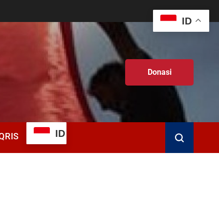
ID
Donasi
ID
QRIS
Search