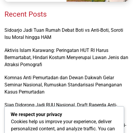
Recent Posts
Sidoarjo Jadi Tuan Rumah Debat Boti vs Anti-Boti, Soroti
Isu Moral hingga HAM
Aktivis Islam Karawang: Peringatan HUT RI Harus
Bermartabat, Hindari Kostum Menyerupai Lawan Jenis dan
Atraksi Pornografi
Komnas Anti Pemurtadan dan Dewan Dakwah Gelar
Seminar Nasional, Rumuskan Standarisasi Penanganan
Kasus Pemurtadan
Siap Didorong Jadi RUU Nasional, Draft Raperda Anti-
LGBTQ+ Karawang Diterima Ust. Roinul Balad
We respect your privacy
Cookies help us improve your experience, deliver
Wujud Kontribusi Karawang: Cetuskan Draft Raperda Anti-
personalized content, and analyze traffic. You can
L68TQ+ Hingga Tingkat Pusat