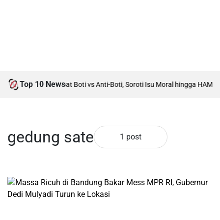
Top 10 News
adi Tuan Rumah Debat Boti vs Anti-Boti, Soroti Isu Moral hingga HAM
Akt
gedung sate
1 post