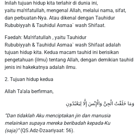
Inilah tujuan hidup kita terlahir di dunia ini,
yaitu ma’rifatullah, mengenal Allah, melalui nama, sifat,
dan perbuatan-Nya. Atau dikenal dengan Tauhidur
Rububiyyah & Tauhidul Asmaa` wash Shifaat.
Faedah: Ma’rifatullah , yaitu Tauhidur
Rububiyyah & Tauhidul Asmaa` wash Shifaat adalah
tujuan hidup kita. Kedua macam tauhid ini berisikan
pengetahuan (ilmu) tentang Allah, dengan demikian tauhid
jenis ini hakekatnya adalah ilmu.
2. Tujuan hidup kedua
Allah Ta’ala berfirman,
وَمَا خَلَقْتُ الْجِنَّ وَالْإِنْسَ إِلَّا لِيَعْبُدُونِ
“Dan tidaklah Aku menciptakan jin dan manusia
melainkan supaya mereka beribadah kepada-Ku
(saja)”
(QS.Adz-Dzaariyaat: 56).