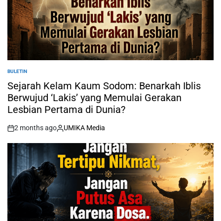
BULETIN
POSTED
IN
Sejarah Kelam Kaum Sodom: Benarkah Iblis
Berwujud ‘Lakis’ yang Memulai Gerakan
Lesbian Pertama di Dunia?
2 months ago
UMIKA Media
on
Posted
by