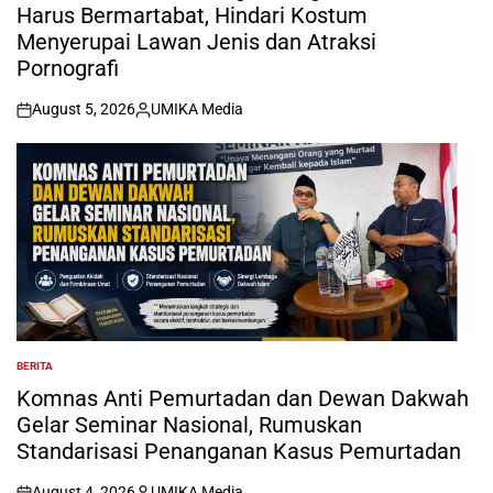
Harus Bermartabat, Hindari Kostum
Menyerupai Lawan Jenis dan Atraksi
Pornografi
August 5, 2026
UMIKA Media
on
Posted
by
BERITA
POSTED
IN
Komnas Anti Pemurtadan dan Dewan Dakwah
Gelar Seminar Nasional, Rumuskan
Standarisasi Penanganan Kasus Pemurtadan
August 4, 2026
UMIKA Media