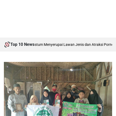
Top 10 News
, Hindari Kostum Menyerupai Lawan Jenis dan Atraksi Pornografi
Siap D