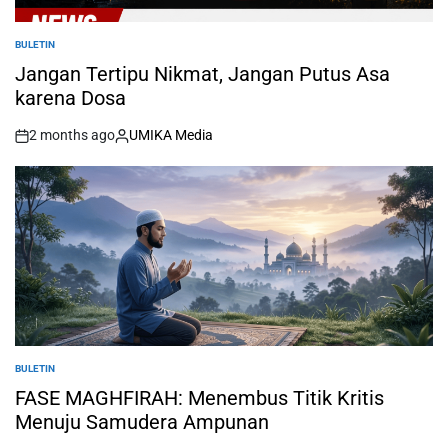
BULETIN
POSTED
IN
Jangan Tertipu Nikmat, Jangan Putus Asa
karena Dosa
2 months ago
UMIKA Media
on
Posted
by
BULETIN
POSTED
IN
FASE MAGHFIRAH: Menembus Titik Kritis
Menuju Samudera Ampunan