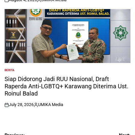
on
Posted
by
BERITA
POSTED
IN
Siap Didorong Jadi RUU Nasional, Draft
Raperda Anti-LGBTQ+ Karawang Diterima Ust.
Roinul Balad
July 28, 2026
UMIKA Media
on
Posted
by