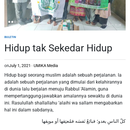
BULETIN
POSTED
IN
Hidup tak Sekedar Hidup
on
July 1, 2021
UMIKA Media
Hidup bagi seorang muslim adalah sebuah perjalanan. Ia
adalah sebuah perjalanan yang dimulai dari kelahirannya
di dunia lalu berjalan menuju Rabbul ‘Alamin, guna
mempertanggung-jawabkan amalannya sewaktu di dunia
ini. Rasulullah shallallahu ‘alaihi wa sallam mengabarkan
hal ini dalam sabdanya,
كلّ الناسِ يغدو؛ فبائعٌ نَفسَه فمُعتِقها أو موبِقها