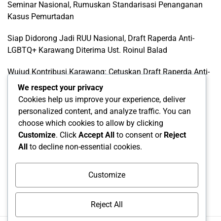
Seminar Nasional, Rumuskan Standarisasi Penanganan
Kasus Pemurtadan
Siap Didorong Jadi RUU Nasional, Draft Raperda Anti-
LGBTQ+ Karawang Diterima Ust. Roinul Balad
Wujud Kontribusi Karawang: Cetuskan Draft Raperda Anti-
L68TQ+ Hingga Tingkat Pusat
We respect your privacy
Cookies help us improve your experience, deliver
Di Balik Simbol Pelangi: Kilas Balik Sejarah, Pendanaan
personalized content, and analyze traffic. You can
Elite Global, dan Komodifikasi Gerakan LGBT
choose which cookies to allow by clicking
Customize
. Click
Accept All
to consent or
Reject
All
to decline non-essential cookies.
Categories
Categories
Customize
Reject All