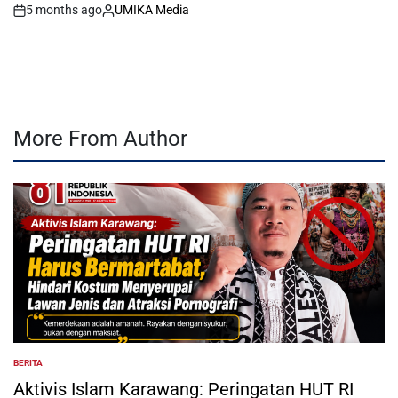
5 months ago
UMIKA Media
on
Posted
by
More From Author
BERITA
POSTED
IN
Aktivis Islam Karawang: Peringatan HUT RI