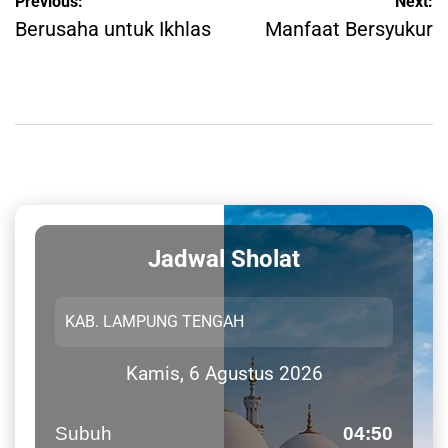
Post
Previous:
Next:
navigation
Berusaha untuk Ikhlas
Manfaat Bersyukur
Jadwal Sholat
Kamis, 6 Agustus 2026
Subuh
04:50