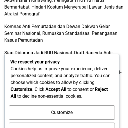
Aktivis Islam Karawang: Peringatan HUT RI Harus
Bermartabat, Hindari Kostum Menyerupai Lawan Jenis dan
Atraksi Pornografi
Komnas Anti Pemurtadan dan Dewan Dakwah Gelar
Seminar Nasional, Rumuskan Standarisasi Penanganan
Kasus Pemurtadan
Siap Didorong Jadi RUU Nasional, Draft Raperda Anti-
LGBTQ+ Karawang Diterima Ust. Roinul Balad
We respect your privacy
Cookies help us improve your experience, deliver
Wujud Kontribusi Karawang: Cetuskan Draft Raperda Anti-
personalized content, and analyze traffic. You can
L68TQ+ Hingga Tingkat Pusat
choose which cookies to allow by clicking
Customize
. Click
Accept All
to consent or
Reject
All
to decline non-essential cookies.
Categories
Categories
Customize