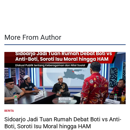
by
More From Author
BERITA
POSTED
IN
Sidoarjo Jadi Tuan Rumah Debat Boti vs Anti-
Boti, Soroti Isu Moral hingga HAM