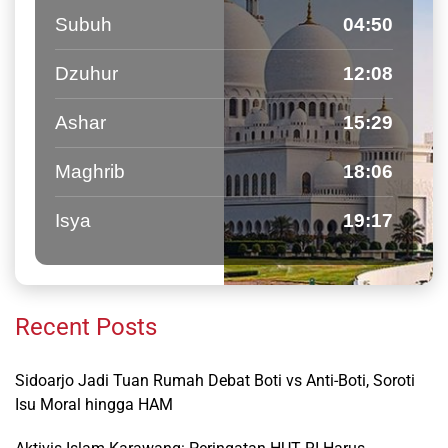
Subuh
04:50
Dzuhur
12:08
Ashar
15:29
Maghrib
18:06
Isya
19:17
Recent Posts
Sidoarjo Jadi Tuan Rumah Debat Boti vs Anti-Boti, Soroti
Isu Moral hingga HAM