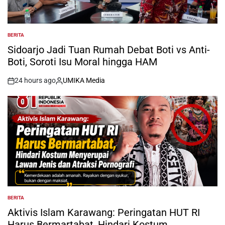
BERITA
POSTED
IN
Sidoarjo Jadi Tuan Rumah Debat Boti vs Anti-
Boti, Soroti Isu Moral hingga HAM
24 hours ago
UMIKA Media
on
Posted
by
BERITA
POSTED
IN
Aktivis Islam Karawang: Peringatan HUT RI
Harus Bermartabat, Hindari Kostum