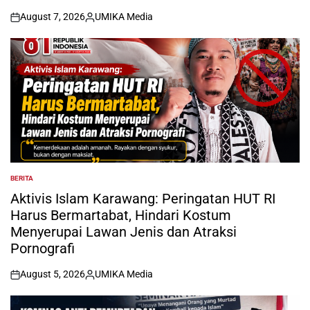
August 7, 2026
UMIKA Media
on
Posted
by
BERITA
POSTED
IN
Aktivis Islam Karawang: Peringatan HUT RI
Harus Bermartabat, Hindari Kostum
Menyerupai Lawan Jenis dan Atraksi
Pornografi
August 5, 2026
UMIKA Media
on
Posted
by