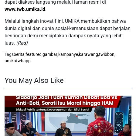
dapat diakses langsung melalui laman resmi di
www.twb.umika.id
.
Melalui langkah inovatif ini, UMIKA membuktikan bahwa
dunia digital dan dunia sosial-kemanusiaan dapat berjalan
beriringan demi menciptakan dampak nyata yang lebih
luas.
(Red)
Tags
berita
,
featured
,
gambar
,
kampanye
,
karawang
,
twibbon
,
umikatwbapp
You May Also Like