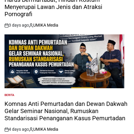
Menyerupai Lawan Jenis dan Atraksi
Pornografi
3 days ago
UMIKA Media
on
Posted
by
BERITA
POSTED
IN
Komnas Anti Pemurtadan dan Dewan Dakwah
Gelar Seminar Nasional, Rumuskan
Standarisasi Penanganan Kasus Pemurtadan
4 days ago
UMIKA Media
on
Posted