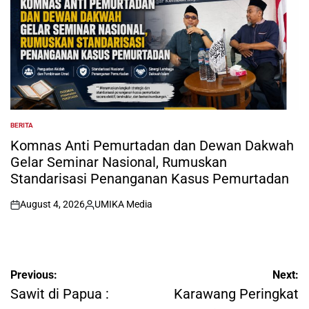
BERITA
POSTED
IN
Komnas Anti Pemurtadan dan Dewan Dakwah
Gelar Seminar Nasional, Rumuskan
Standarisasi Penanganan Kasus Pemurtadan
August 4, 2026
UMIKA Media
on
Posted
by
Post
Previous:
Next:
navigation
Sawit di Papua :
Karawang Peringkat