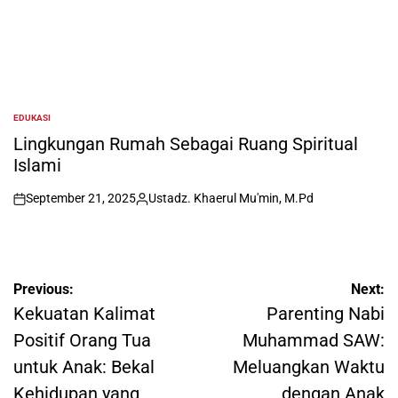
EDUKASI
POSTED
IN
Lingkungan Rumah Sebagai Ruang Spiritual
Islami
September 21, 2025
Ustadz. Khaerul Mu'min, M.Pd
on
Posted
by
Post
Previous:
Next:
navigation
Kekuatan Kalimat
Parenting Nabi
Positif Orang Tua
Muhammad SAW:
untuk Anak: Bekal
Meluangkan Waktu
Kehidupan yang
dengan Anak