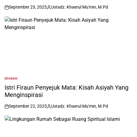
September 23, 2025
Ustadz. Khaerul Mu'min, M.Pd
on
Posted
by
EDUKASI
POSTED
IN
Istri Firaun Penyejuk Mata: Kisah Asiyah Yang
Menginspirasi
September 22, 2025
Ustadz. Khaerul Mu'min, M.Pd
on
Posted
by