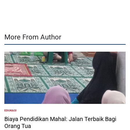
by
More From Author
EDUKASI
POSTED
IN
Biaya Pendidikan Mahal: Jalan Terbaik Bagi
Orang Tua