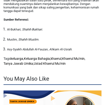
tidak mengabaikan salah satu pihak, sementara istri yang shalihah akan
mendukung suaminya dalam menjalankan kewajibannya. Dengan
komunikasi yang baik dan sikap saling pengertian, keharmonisan rumah
tangga dapat terwujud.
Sumber Referensi:
Al-Bukhari,
Shahih Bukhari
.
Muslim,
Shahih Muslim
.
Asy-Syaikh Abdullah Al-Fauzan,
Ahkam Al-Usrah
.
Tags
keluarga
,
Keluarga Bahagia
,
khaerul
,
Khaerul Mu'min
,
Tanya Jawab Umika
,
Ustad Khaerul Mu'min
You May Also Like