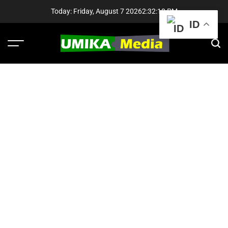
Skip
Today: Friday, August 7 2026
2
:
32
:
19
PM
to
ID
content
Menu
Sear
UMIKA
Media