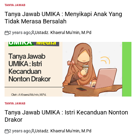
TANYA JAWAB
POSTED
IN
Tanya Jawab UMIKA : Menyikapi Anak Yang
Tidak Merasa Bersalah
2 years ago
Ustadz. Khaerul Mu'min, M.Pd
on
Posted
by
TANYA JAWAB
POSTED
IN
Tanya Jawab UMIKA : Istri Kecanduan Nonton
Drakor
2 years ago
Ustadz. Khaerul Mu'min, M.Pd
on
Posted