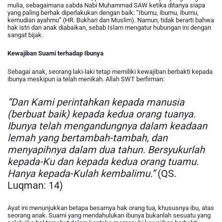
mulia, sebagaimana sabda Nabi Muhammad SAW ketika ditanya siapa
yang paling berhak diperlakukan dengan baik: “Ibumu, ibumu, ibumu,
kemudian ayahmu” (HR. Bukhari dan Muslim). Namun, tidak berarti bahwa
hak istri dan anak diabaikan, sebab Islam mengatur hubungan ini dengan
sangat bijak.
Kewajiban Suami terhadap Ibunya
Sebagai anak, seorang laki-laki tetap memiliki kewajiban berbakti kepada
ibunya meskipun ia telah menikah. Allah SWT berfirman:
“Dan Kami perintahkan kepada manusia
(berbuat baik) kepada kedua orang tuanya.
Ibunya telah mengandungnya dalam keadaan
lemah yang bertambah-tambah, dan
menyapihnya dalam dua tahun. Bersyukurlah
kepada-Ku dan kepada kedua orang tuamu.
Hanya kepada-Kulah kembalimu.”
(QS.
Luqman: 14)
Ayat ini menunjukkan betapa besarnya hak orang tua, khususnya ibu, atas
seorang anak. Suami yang mendahulukan ibunya bukanlah sesuatu yang