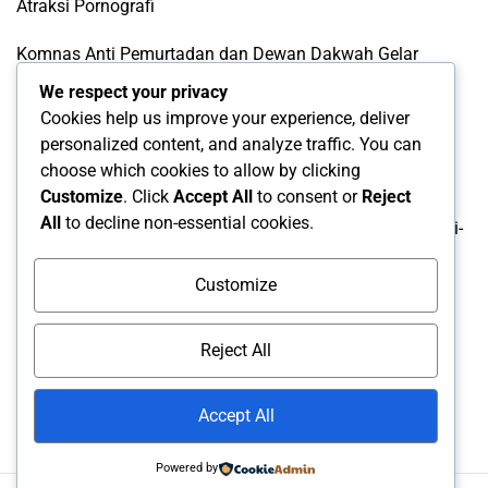
Atraksi Pornografi
Komnas Anti Pemurtadan dan Dewan Dakwah Gelar
Seminar Nasional, Rumuskan Standarisasi Penanganan
We respect your privacy
Kasus Pemurtadan
Cookies help us improve your experience, deliver
personalized content, and analyze traffic. You can
Siap Didorong Jadi RUU Nasional, Draft Raperda Anti-
choose which cookies to allow by clicking
LGBTQ+ Karawang Diterima Ust. Roinul Balad
Customize
. Click
Accept All
to consent or
Reject
All
to decline non-essential cookies.
Wujud Kontribusi Karawang: Cetuskan Draft Raperda Anti-
L68TQ+ Hingga Tingkat Pusat
Customize
Categories
Reject All
Categories
Accept All
Powered by