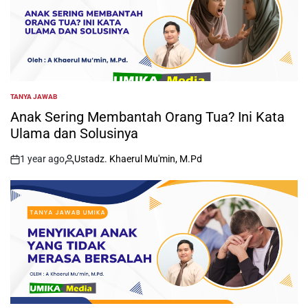
TANYA JAWAB
POSTED
IN
Anak Sering Membantah Orang Tua? Ini Kata
Ulama dan Solusinya
1 year ago
Ustadz. Khaerul Mu'min, M.Pd
on
Posted
by