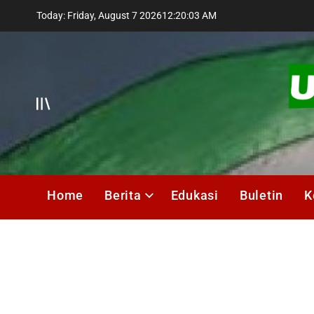
Skip
Today: Friday, August 7 2026
12
:
20
:
05
AM
to
content
Offcanvas
UMIK
Media
Home
Berita
Edukasi
Buletin
K