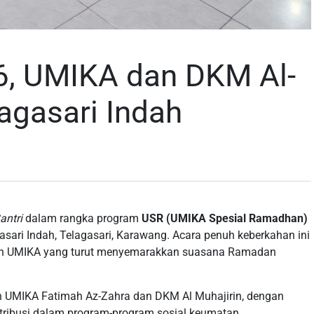
26, UMIKA dan DKM Al-
agasari Indah
antri
dalam rangka program
USR (UMIKA Spesial Ramadhan)
gasari Indah, Telagasari, Karawang. Acara penuh keberkahan ini
elawan UMIKA yang turut menyemarakkan suasana Ramadan
an UMIKA Fatimah Az-Zahra dan DKM Al Muhajirin, dengan
ntribusi dalam program-program sosial keumatan.