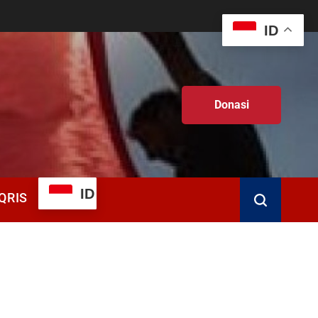
ID
Donasi
ID
QRIS
Search