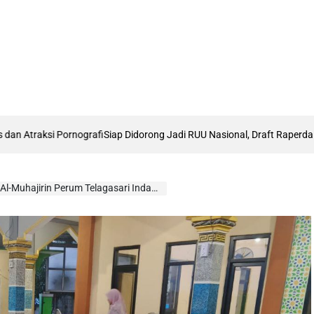
afi
Siap Didorong Jadi RUU Nasional, Draft Raperda Anti-LGBTQ+ Karawa
ajirin Perum Telagasari Indah Bersinergi