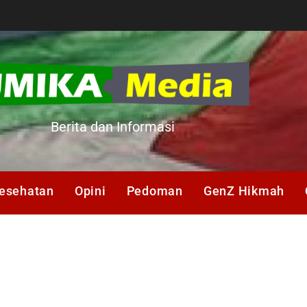
A
Berita dan Informasi
esehatan
Opini
Pedoman
GenZ Hikmah