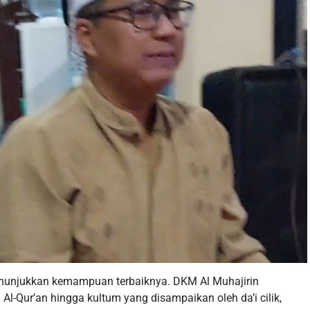
enunjukkan kemampuan terbaiknya. DKM Al Muhajirin
 Al-Qur’an hingga kultum yang disampaikan oleh da’i cilik,