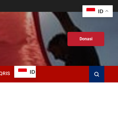
ID
Donasi
ID
QRIS
Search