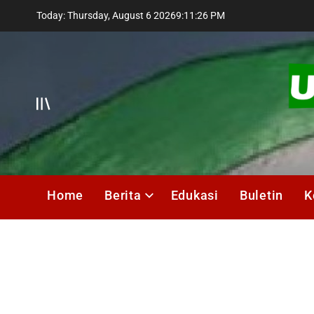
Skip
Today: Thursday, August 6 2026
9
:
11
:
28
PM
to
content
Offcanvas
UMIK
Media
Home
Berita
Edukasi
Buletin
K