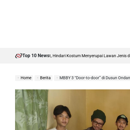
Top 10 News
artabat, Hindari Kostum Menyerupai Lawan Jenis dan Atraksi Pornograf
Home
Berita
MBBY 3 “Door-to-door” di Dusun Onda