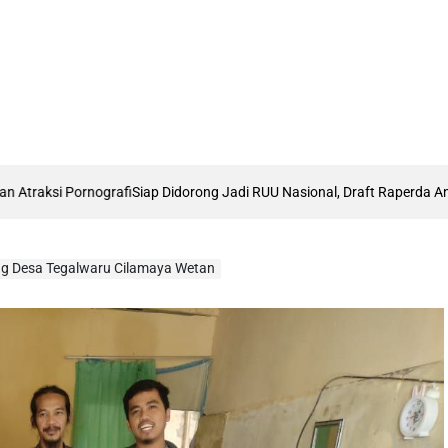
i
Siap Didorong Jadi RUU Nasional, Draft Raperda Anti-LGBTQ+ Karawang 
ng Desa Tegalwaru Cilamaya Wetan