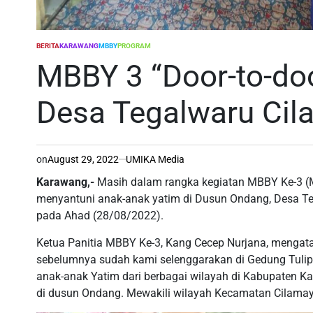
BERITA
KARAWANG
MBBY
PROGRAM
POSTED
IN
MBBY 3 “Door-to-do
Desa Tegalwaru Ci
on
August 29, 2022
UMIKA Media
Karawang,-
Masih dalam rangka kegiatan MBBY Ke-3 (
menyantuni anak-anak yatim di Dusun Ondang, Desa 
pada Ahad (28/08/2022).
Ketua Panitia MBBY Ke-3, Kang Cecep Nurjana, menga
sebelumnya sudah kami selenggarakan di Gedung Tulip
anak-anak Yatim dari berbagai wilayah di Kabupaten K
di dusun Ondang. Mewakili wilayah Kecamatan Cilamaya