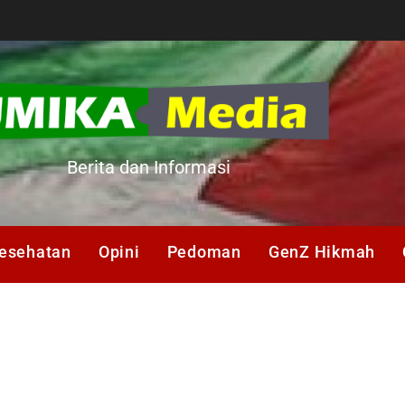
A
Berita dan Informasi
esehatan
Opini
Pedoman
GenZ Hikmah