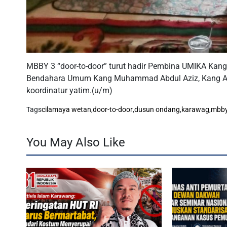
MBBY 3 “door-to-door” turut hadir Pembina UMIKA Kang 
Bendahara Umum Kang Muhammad Abdul Aziz, Kang Ase
koordinatur yatim.(u/m)
Tags
cilamaya wetan
,
door-to-door
,
dusun ondang
,
karawag
,
mbb
You May Also Like