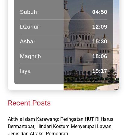
Subuh
04:50
Dzuhur
12:09
Ashar
15:30
Maghrib
18:06
Isya
19:17
Recent Posts
Aktivis Islam Karawang: Peringatan HUT RI Harus
Bermartabat, Hindari Kostum Menyerupai Lawan
Jenis dan Atraksi Pornografi