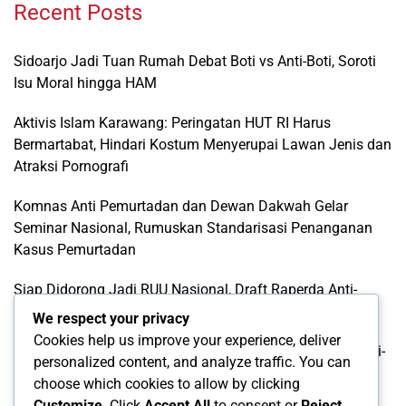
Recent Posts
Sidoarjo Jadi Tuan Rumah Debat Boti vs Anti-Boti, Soroti
Isu Moral hingga HAM
Aktivis Islam Karawang: Peringatan HUT RI Harus
Bermartabat, Hindari Kostum Menyerupai Lawan Jenis dan
Atraksi Pornografi
Komnas Anti Pemurtadan dan Dewan Dakwah Gelar
Seminar Nasional, Rumuskan Standarisasi Penanganan
Kasus Pemurtadan
Siap Didorong Jadi RUU Nasional, Draft Raperda Anti-
LGBTQ+ Karawang Diterima Ust. Roinul Balad
We respect your privacy
Cookies help us improve your experience, deliver
Wujud Kontribusi Karawang: Cetuskan Draft Raperda Anti-
personalized content, and analyze traffic. You can
L68TQ+ Hingga Tingkat Pusat
choose which cookies to allow by clicking
Customize
. Click
Accept All
to consent or
Reject