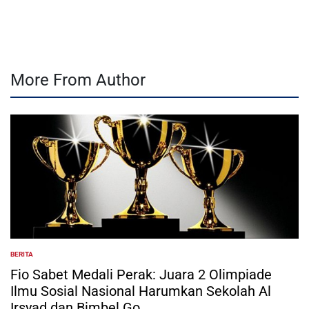
by
More From Author
BERITA
POSTED
IN
Fio Sabet Medali Perak: Juara 2 Olimpiade
Ilmu Sosial Nasional Harumkan Sekolah Al
Irsyad dan Bimbel Go