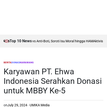
Top 10 News
Rumah Debat Boti vs Anti-Boti, Soroti Isu Moral hingga HAM
Aktivis Isla
BERITA
DONASI
KARAWANG
POSTED
IN
Karyawan PT. Ehwa
Indonesia Serahkan Donasi
untuk MBBY Ke-5
on
July 29, 2024
UMIKA Media