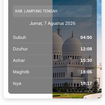
Jumat, 7 Agustus 2026
Subuh
04:50
Dzuhur
12:08
Ashar
15:30
Maghrib
18:06
Isya
19:17