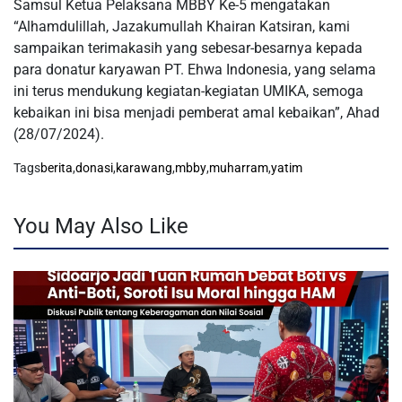
Samsul Ketua Pelaksana MBBY Ke-5 mengatakan
“Alhamdulillah, Jazakumullah Khairan Katsiran, kami
sampaikan terimakasih yang sebesar-besarnya kepada
para donatur karyawan PT. Ehwa Indonesia, yang selama
ini terus mendukung kegiatan-kegiatan UMIKA, semoga
kebaikan ini bisa menjadi pemberat amal kebaikan”, Ahad
(28/07/2024).
Tags
berita
,
donasi
,
karawang
,
mbby
,
muharram
,
yatim
You May Also Like