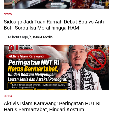
BERITA
POSTED
IN
Sidoarjo Jadi Tuan Rumah Debat Boti vs Anti-
Boti, Soroti Isu Moral hingga HAM
14 hours ago
UMIKA Media
on
Posted
by
BERITA
POSTED
IN
Aktivis Islam Karawang: Peringatan HUT RI
Harus Bermartabat, Hindari Kostum