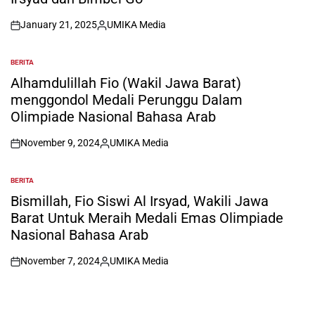
January 21, 2025
UMIKA Media
on
Posted
by
BERITA
POSTED
IN
Alhamdulillah Fio (Wakil Jawa Barat)
menggondol Medali Perunggu Dalam
Olimpiade Nasional Bahasa Arab
November 9, 2024
UMIKA Media
on
Posted
by
BERITA
POSTED
IN
Bismillah, Fio Siswi Al Irsyad, Wakili Jawa
Barat Untuk Meraih Medali Emas Olimpiade
Nasional Bahasa Arab
November 7, 2024
UMIKA Media
on
Posted
by