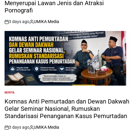
Menyerupai Lawan Jenis dan Atraksi
Pornografi
3 days ago
UMIKA Media
on
Posted
by
BERITA
POSTED
IN
Komnas Anti Pemurtadan dan Dewan Dakwah
Gelar Seminar Nasional, Rumuskan
Standarisasi Penanganan Kasus Pemurtadan
3 days ago
UMIKA Media
on
Posted