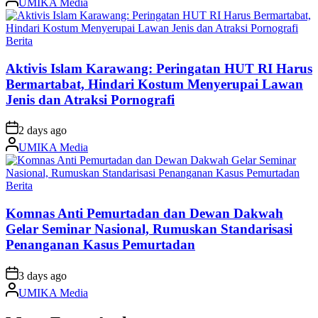
UMIKA Media
by
Posted
Berita
in
Aktivis Islam Karawang: Peringatan HUT RI Harus
Bermartabat, Hindari Kostum Menyerupai Lawan
Jenis dan Atraksi Pornografi
on
2 days ago
Posted
UMIKA Media
by
Posted
Berita
in
Komnas Anti Pemurtadan dan Dewan Dakwah
Gelar Seminar Nasional, Rumuskan Standarisasi
Penanganan Kasus Pemurtadan
on
3 days ago
Posted
UMIKA Media
by