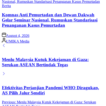
Posted
Berita
in
Komnas Anti Pemurtadan dan Dewan Dakwah
Gelar Seminar Nasional, Rumuskan Standarisasi
Penanganan Kasus Pemurtadan
on
August 4, 2026
Posted
UMIKA Media
by
Menlu Malaysia Kutuk Kekejaman di Gaza:
Serukan ASEAN Bertindak Tegas
Efektivitas Perjanjian Pandemi WHO Diragukan,
AS Pilih Jalur Sendiri
Post
Previous:
Menlu Malaysia Kutuk Kekejaman di Gaza: Serukan