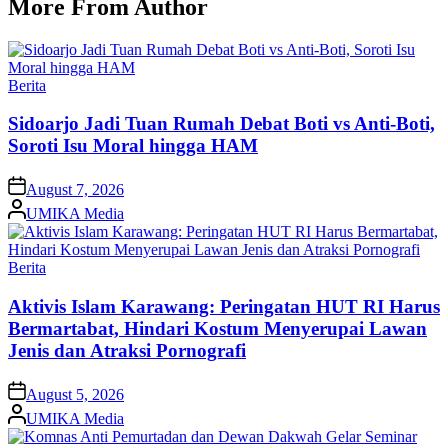
More From Author
Posted
Berita
in
Sidoarjo Jadi Tuan Rumah Debat Boti vs Anti-Boti,
Soroti Isu Moral hingga HAM
on
August 7, 2026
Posted
UMIKA Media
by
Posted
Berita
in
Aktivis Islam Karawang: Peringatan HUT RI Harus
Bermartabat, Hindari Kostum Menyerupai Lawan
Jenis dan Atraksi Pornografi
on
August 5, 2026
Posted
UMIKA Media
by