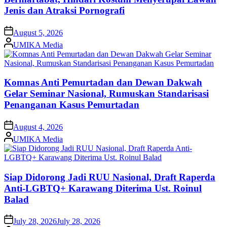
Jenis dan Atraksi Pornografi
on
August 5, 2026
Posted
UMIKA Media
by
Komnas Anti Pemurtadan dan Dewan Dakwah
Gelar Seminar Nasional, Rumuskan Standarisasi
Penanganan Kasus Pemurtadan
on
August 4, 2026
Posted
UMIKA Media
by
Siap Didorong Jadi RUU Nasional, Draft Raperda
Anti-LGBTQ+ Karawang Diterima Ust. Roinul
Balad
on
July 28, 2026
July 28, 2026