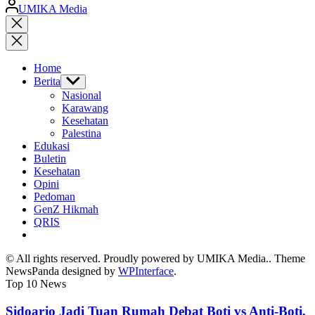
Posted
UMIKA Media
by
Close
search
Home
Berita
Show
sub
Nasional
menu
Karawang
Kesehatan
Palestina
Edukasi
Buletin
Kesehatan
Opini
Pedoman
GenZ Hikmah
QRIS
© All rights reserved. Proudly powered by UMIKA Media.. Theme
NewsPanda designed by
WPInterface
.
Top 10 News
Sidoarjo Jadi Tuan Rumah Debat Boti vs Anti-Boti,