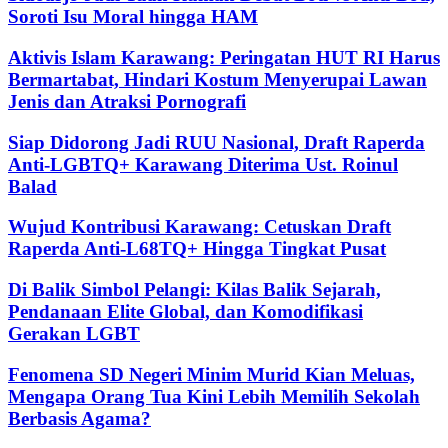
Soroti Isu Moral hingga HAM
Aktivis Islam Karawang: Peringatan HUT RI Harus
Bermartabat, Hindari Kostum Menyerupai Lawan
Jenis dan Atraksi Pornografi
Siap Didorong Jadi RUU Nasional, Draft Raperda
Anti-LGBTQ+ Karawang Diterima Ust. Roinul
Balad
Wujud Kontribusi Karawang: Cetuskan Draft
Raperda Anti-L68TQ+ Hingga Tingkat Pusat
Di Balik Simbol Pelangi: Kilas Balik Sejarah,
Pendanaan Elite Global, dan Komodifikasi
Gerakan LGBT
Fenomena SD Negeri Minim Murid Kian Meluas,
Mengapa Orang Tua Kini Lebih Memilih Sekolah
Berbasis Agama?