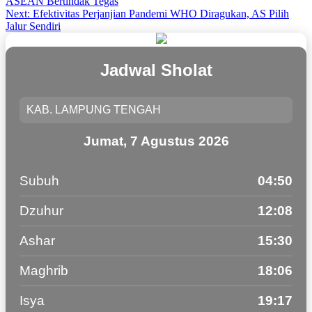
ASEAN Bertindak Tegas
navigation
Next:
Efektivitas Perjanjian Pandemi WHO Diragukan, AS Pilih
Jalur Sendiri
Jadwal Sholat
Jumat, 7 Agustus 2026
Subuh
04:50
Dzuhur
12:08
Ashar
15:30
Maghrib
18:06
Isya
19:17