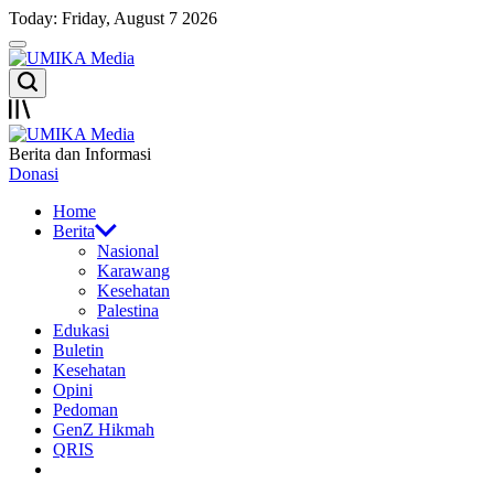
Skip
Today: Friday, August 7 2026
to
Menu
content
UMIKA
Search
Media
Offcanvas
UMIKA
Berita dan Informasi
Media
Donasi
Home
Berita
Nasional
Karawang
Kesehatan
Palestina
Edukasi
Buletin
Kesehatan
Opini
Pedoman
GenZ Hikmah
QRIS