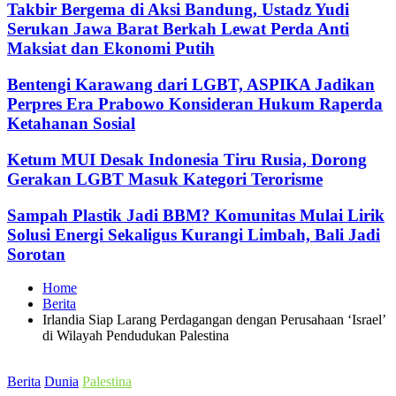
Takbir Bergema di Aksi Bandung, Ustadz Yudi
Serukan Jawa Barat Berkah Lewat Perda Anti
Maksiat dan Ekonomi Putih
Bentengi Karawang dari LGBT, ASPIKA Jadikan
Perpres Era Prabowo Konsideran Hukum Raperda
Ketahanan Sosial
Ketum MUI Desak Indonesia Tiru Rusia, Dorong
Gerakan LGBT Masuk Kategori Terorisme
Sampah Plastik Jadi BBM? Komunitas Mulai Lirik
Solusi Energi Sekaligus Kurangi Limbah, Bali Jadi
Sorotan
Home
Berita
Irlandia Siap Larang Perdagangan dengan Perusahaan ‘Israel’
di Wilayah Pendudukan Palestina
Posted
Berita
Dunia
Palestina