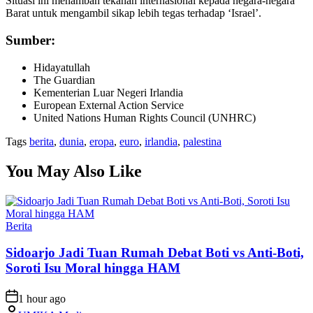
Situasi ini menambah tekanan internasional kepada negara-negara
Barat untuk mengambil sikap lebih tegas terhadap ‘Israel’.
Sumber:
Hidayatullah
The Guardian
Kementerian Luar Negeri Irlandia
European External Action Service
United Nations Human Rights Council (UNHRC)
Tags
berita
,
dunia
,
eropa
,
euro
,
irlandia
,
palestina
You May Also Like
Posted
Berita
in
Sidoarjo Jadi Tuan Rumah Debat Boti vs Anti-Boti,
Soroti Isu Moral hingga HAM
on
1 hour ago
Posted