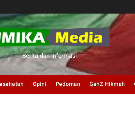
A
Berita dan Informasi
esehatan
Opini
Pedoman
GenZ Hikmah