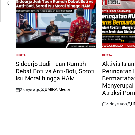
BERITA
BERITA
POSTED
POSTED
IN
IN
Sidoarjo Jadi Tuan Rumah
Aktivis Isl
Debat Boti vs Anti-Boti, Soroti
Peringatan 
Isu Moral hingga HAM
Bermartabat
Menyerupai
2 days ago
UMIKA Media
Atraksi Porn
on
Posted
by
4 days ago
U
on
Pos
by