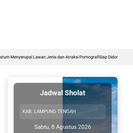
m Menyerupai Lawan Jenis dan Atraksi Pornografi
Siap Didorong Jadi RUU
Jadwal Sholat
Sabtu, 8 Agustus 2026