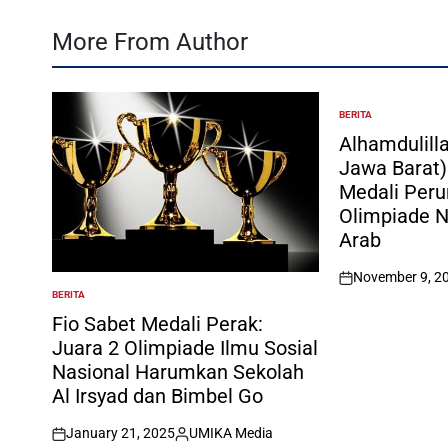
More From Author
BERITA
POSTED
IN
Alhamdulilla
Jawa Barat
Medali Per
Olimpiade N
Arab
November 9, 2
on
BERITA
POSTED
IN
Fio Sabet Medali Perak:
Juara 2 Olimpiade Ilmu Sosial
Nasional Harumkan Sekolah
Al Irsyad dan Bimbel Go
January 21, 2025
UMIKA Media
on
Posted