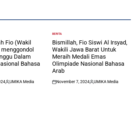
BERITA
POSTED
IN
h Fio (Wakil
Bismillah, Fio Siswi Al Irsyad,
) menggondol
Wakili Jawa Barat Untuk
unggu Dalam
Meraih Medali Emas
asional Bahasa
Olimpiade Nasional Bahasa
Arab
024
UMIKA Media
November 7, 2024
UMIKA Media
Posted
on
Posted
by
by