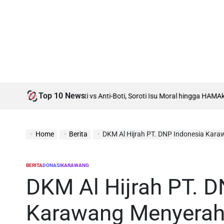
Top 10 News
 Tuan Rumah Debat Boti vs Anti-Boti, Soroti Isu Moral hingga HAM
Aktivi
Home
Berita
DKM Al Hijrah PT. DNP Indonesia Kar
BERITA
DONASI
KARAWANG
POSTED
IN
DKM Al Hijrah PT. D
Karawang Menyerahk