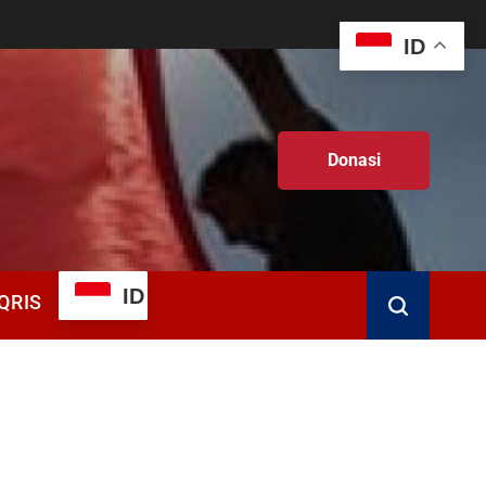
ID
Donasi
ID
QRIS
Search