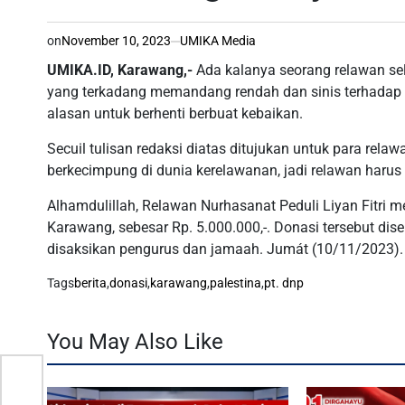
on
November 10, 2023
UMIKA Media
UMIKA.ID, Karawang,-
Ada kalanya seorang relawan sel
yang terkadang memandang rendah dan sinis terhadap pa
alasan untuk berhenti berbuat kebaikan.
Secuil tulisan redaksi diatas ditujukan untuk para rel
berkecimpung di dunia kerelawanan, jadi relawan harus
Alhamdulillah, Relawan Nurhasanat Peduli Liyan Fitri 
Karawang, sebesar Rp. 5.000.000,-. Donasi tersebut d
disaksikan pengurus dan jamaah. Jumát (10/11/2023).
Tags
berita
,
donasi
,
karawang
,
palestina
,
pt. dnp
You May Also Like