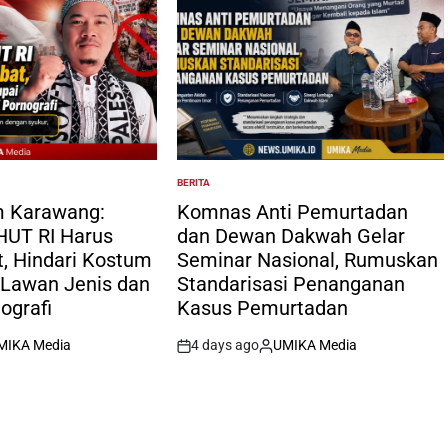
BERITA
POSTED
IN
am Karawang:
Komnas Anti Pemurtadan
HUT RI Harus
dan Dewan Dakwah Gelar
, Hindari Kostum
Seminar Nasional, Rumuskan
 Lawan Jenis dan
Standarisasi Penanganan
ografi
Kasus Pemurtadan
MIKA Media
4 days ago
UMIKA Media
ted
on
Posted
by