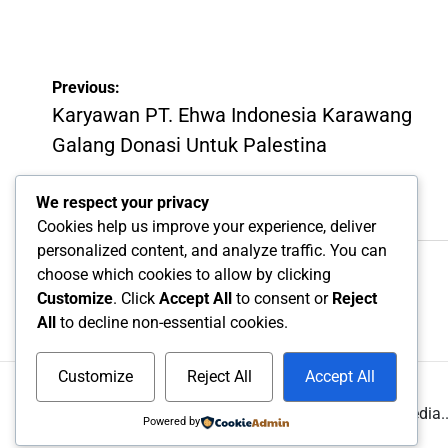
by
Post
Previous:
navigation
Karyawan PT. Ehwa Indonesia Karawang
Galang Donasi Untuk Palestina
We respect your privacy
Cookies help us improve your experience, deliver
personalized content, and analyze traffic. You can
choose which cookies to allow by clicking
Customize
. Click
Accept All
to consent or
Reject
All
to decline non-essential cookies.
Customize
Reject All
Accept All
© All rights reserved. Proudly powered by UMIKA Medi
Powered by