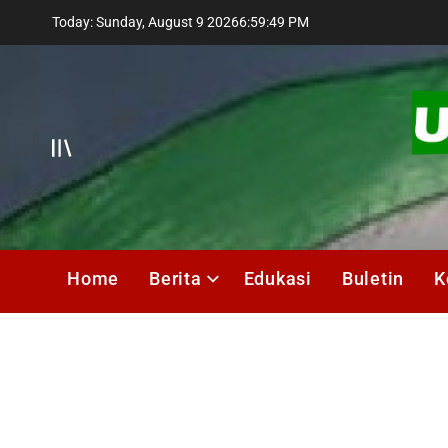
Skip
Today: Sunday, August 9 2026
6
:
59
:
50
PM
to
content
Offcanvas
UMIK
Media
Home
Berita
Edukasi
Buletin
K