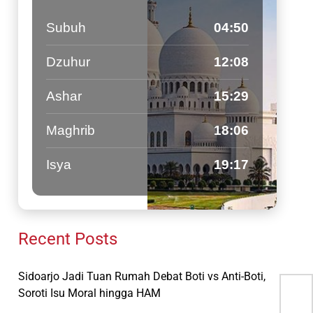
Subuh
04:50
Dzuhur
12:08
Ashar
15:29
Maghrib
18:06
Isya
19:17
Recent Posts
Sidoarjo Jadi Tuan Rumah Debat Boti vs Anti-Boti,
Soroti Isu Moral hingga HAM
Don