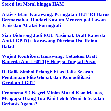
Soroti Isu Moral hingga HAM
Aktivis Islam Karawang: Peringatan HUT RI Harus
Bermartabat, Hindari Kostum Menyerupai Lawan
Jenis dan Atraksi Pornografi
Siap Didorong Jadi RUU Nasional, Draft Raperda
Anti-LGBTQ+ Karawang Diterima Ust. Roinul
Balad
Wujud Kontribusi Karawang: Cetuskan Draft
Raperda Anti-L68TQ+ Hingga Tingkat Pusat
Di Balik Simbol Pelangi: Kilas Balik Sejarah,
Pendanaan Elite Global, dan Komodifikasi
Gerakan LGBT
Fenomena SD Negeri Minim Murid Kian Meluas,
Mengapa Orang Tua Kini Lebih Memilih Sekolah
Berbasis Agama?