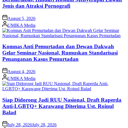
Jenis dan Atraksi Pornografi
on
August 5, 2026
Posted
UMIKA Media
by
Komnas Anti Pemurtadan dan Dewan Dakwah
Gelar Seminar Nasional, Rumuskan Standarisasi
Penanganan Kasus Pemurtadan
on
August 4, 2026
Posted
UMIKA Media
by
Siap Didorong Jadi RUU Nasional, Draft Raperda
Anti-LGBTQ+ Karawang Diterima Ust. Roinul
Balad
on
July 28, 2026
July 28, 2026