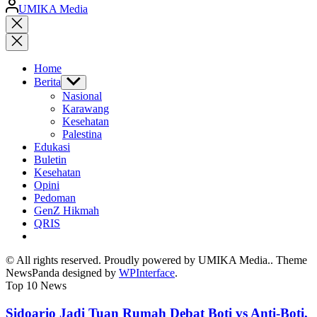
Posted
UMIKA Media
by
Close
search
Home
Berita
Show
sub
Nasional
menu
Karawang
Kesehatan
Palestina
Edukasi
Buletin
Kesehatan
Opini
Pedoman
GenZ Hikmah
QRIS
© All rights reserved. Proudly powered by UMIKA Media.. Theme
NewsPanda designed by
WPInterface
.
Top 10 News
Sidoarjo Jadi Tuan Rumah Debat Boti vs Anti-Boti,