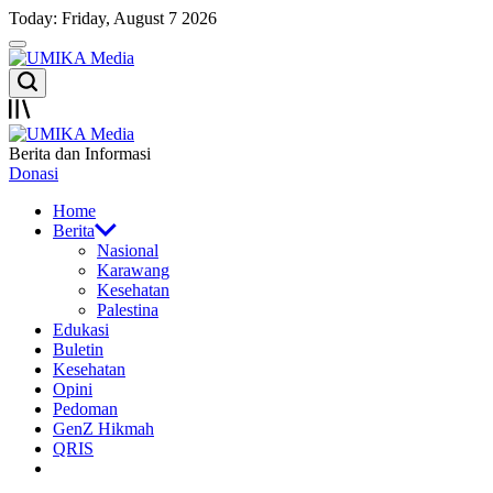
Skip
Today: Friday, August 7 2026
to
Menu
content
UMIKA
Search
Media
Offcanvas
UMIKA
Berita dan Informasi
Media
Donasi
Home
Berita
Nasional
Karawang
Kesehatan
Palestina
Edukasi
Buletin
Kesehatan
Opini
Pedoman
GenZ Hikmah
QRIS