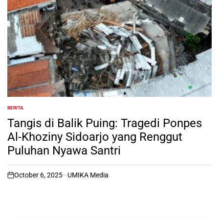
BERITA
POSTED
IN
Tangis di Balik Puing: Tragedi Ponpes
Al-Khoziny Sidoarjo yang Renggut
Puluhan Nyawa Santri
October 6, 2025
UMIKA Media
on