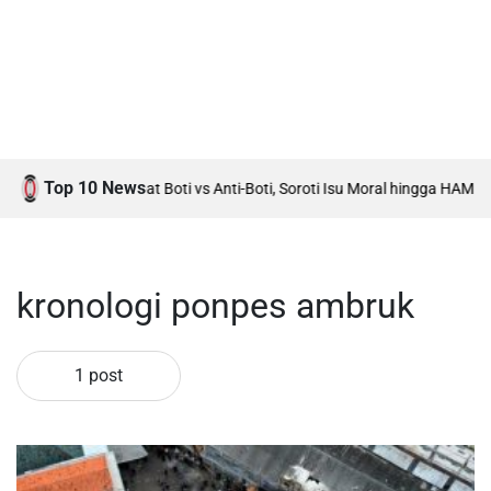
Top 10 News
di Tuan Rumah Debat Boti vs Anti-Boti, Soroti Isu Moral hingga HAM
Akti
kronologi ponpes ambruk
1 post