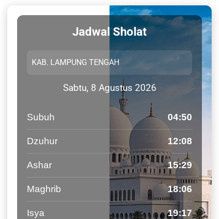
Jadwal Sholat
Sabtu, 8 Agustus 2026
Subuh
04:50
Dzuhur
12:08
Ashar
15:29
Maghrib
18:06
Isya
19:17