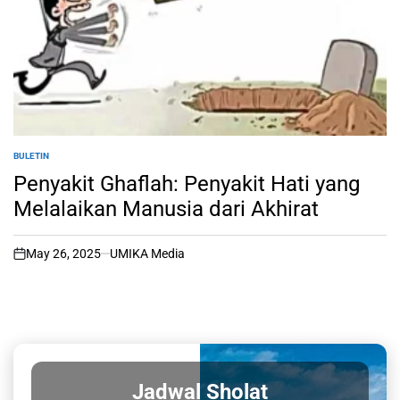
BULETIN
POSTED
IN
Penyakit Ghaflah: Penyakit Hati yang
Melalaikan Manusia dari Akhirat
May 26, 2025
UMIKA Media
on
Jadwal Sholat