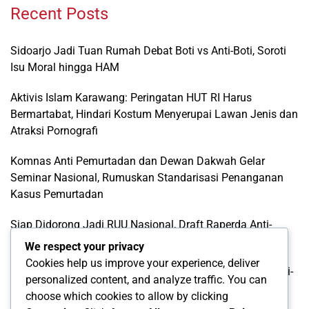
Recent Posts
Sidoarjo Jadi Tuan Rumah Debat Boti vs Anti-Boti, Soroti
Isu Moral hingga HAM
Aktivis Islam Karawang: Peringatan HUT RI Harus
Bermartabat, Hindari Kostum Menyerupai Lawan Jenis dan
Atraksi Pornografi
Komnas Anti Pemurtadan dan Dewan Dakwah Gelar
Seminar Nasional, Rumuskan Standarisasi Penanganan
Kasus Pemurtadan
Siap Didorong Jadi RUU Nasional, Draft Raperda Anti-
LGBTQ+ Karawang Diterima Ust. Roinul Balad
We respect your privacy
Cookies help us improve your experience, deliver
Wujud Kontribusi Karawang: Cetuskan Draft Raperda Anti-
personalized content, and analyze traffic. You can
L68TQ+ Hingga Tingkat Pusat
choose which cookies to allow by clicking