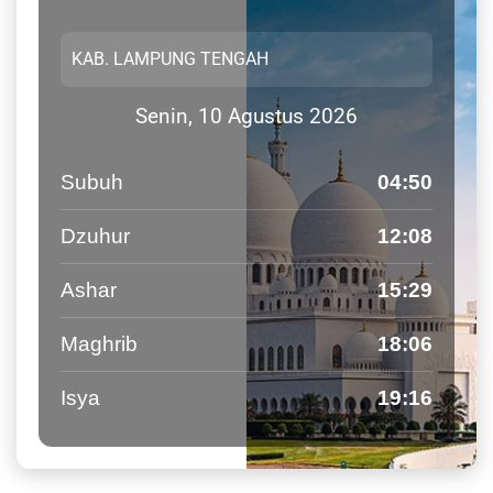
Senin, 10 Agustus 2026
Subuh
04:50
Dzuhur
12:08
Ashar
15:29
Maghrib
18:06
Isya
19:16