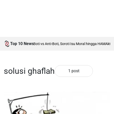
Top 10 News
 Tuan Rumah Debat Boti vs Anti-Boti, Soroti Isu Moral hingga HAM
Aktivi
solusi ghaflah
1 post