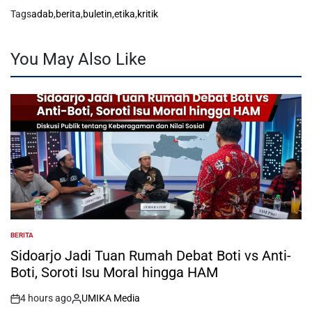
Tags
adab
,
berita
,
buletin
,
etika
,
kritik
You May Also Like
BERITA
POSTED
IN
Sidoarjo Jadi Tuan Rumah Debat Boti vs Anti-
Boti, Soroti Isu Moral hingga HAM
4 hours ago
UMIKA Media
on
Posted