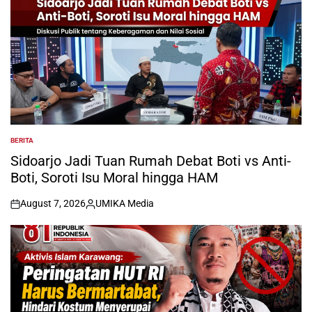
BERITA
POSTED
IN
Sidoarjo Jadi Tuan Rumah Debat Boti vs Anti-
Boti, Soroti Isu Moral hingga HAM
August 7, 2026
UMIKA Media
on
Posted
by