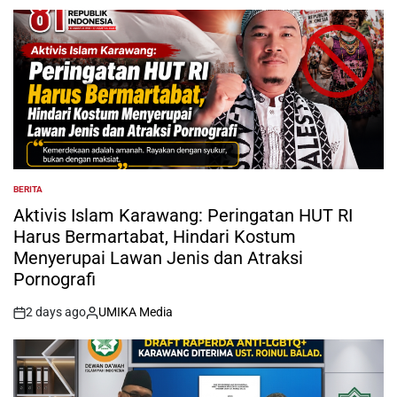
by
BERITA
POSTED
IN
Aktivis Islam Karawang: Peringatan HUT RI
Harus Bermartabat, Hindari Kostum
Menyerupai Lawan Jenis dan Atraksi
Pornografi
2 days ago
UMIKA Media
on
Posted
by