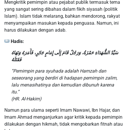
Mengkritik pemimpin atau pejabat publik termasuk tema
yang sangat sering dibahas dalam fikih siyasah (politik
Islam). Islam tidak melarang, bahkan mendorong, rakyat
menyampaikan masukan kepada penguasa. Namun, ini
harus dilakukan dengan adab.
Hadis:
سَيِّدُ الشُّهَدَاءِ حَمْزَةُ، وَرَجُلٌ قَامَ إِلَى إِمَامٍ جَائِرٍ، فَأَمَرَهُ وَنَهَاهُ
فَقَتَلَهُ
“Pemimpin para syuhada adalah Hamzah dan
seseorang yang berdiri di hadapan pemimpin zalim,
lalu menasihatinya dan kemudian dibunuh karena
itu.”
(HR. Al-Hakim)
Namun para ulama seperti Imam Nawawi, Ibn Hajar, dan
Imam Ahmad menganjurkan agar kritik kepada pemimpin
dilakukan dengan hikmah, tidak mengobarkan fitnah atau