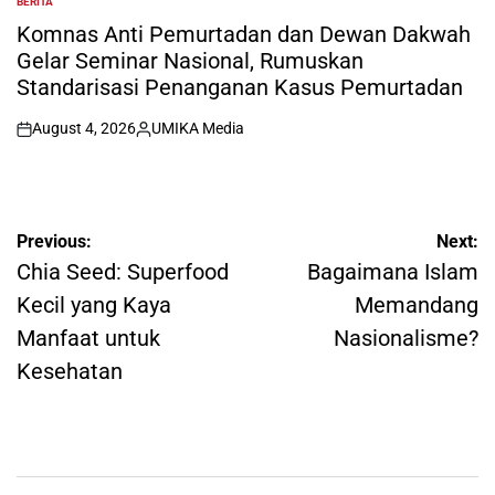
BERITA
POSTED
IN
Komnas Anti Pemurtadan dan Dewan Dakwah
Gelar Seminar Nasional, Rumuskan
Standarisasi Penanganan Kasus Pemurtadan
August 4, 2026
UMIKA Media
on
Posted
by
Post
Previous:
Next:
navigation
Chia Seed: Superfood
Bagaimana Islam
Kecil yang Kaya
Memandang
Manfaat untuk
Nasionalisme?
Kesehatan