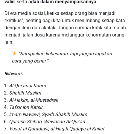
valid
, serta
adab dalam menyampaikannya
.
Di era media sosial, ketika setiap orang bisa menjadi
“kritikus”, penting bagi kita untuk menimbang setiap kata
dengan ilmu dan akhlak. Jangan sampai kritik kita malah
menjadi jalan dosa karena melanggar kehormatan orang
lain.
“Sampaikan kebenaran, tapi jangan lupakan
cara yang benar.”
Referensi:
Al-Qur’anul Karim
Shahih Muslim
Al-Hakim, al-Mustadrak
Tafsir Ibn Katsir
Imam Nawawi, Syarh Shahih Muslim
Quraish Shihab, Wawasan Al-Qur’an
Yusuf al-Qaradawi, al-Haq fi Qadaya al-Khilaf