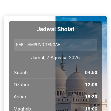
Jadwal Sholat
Jumat, 7 Agustus 2026
Subuh
04:50
Dzuhur
12:08
Ashar
15:30
Maghrib
18:06