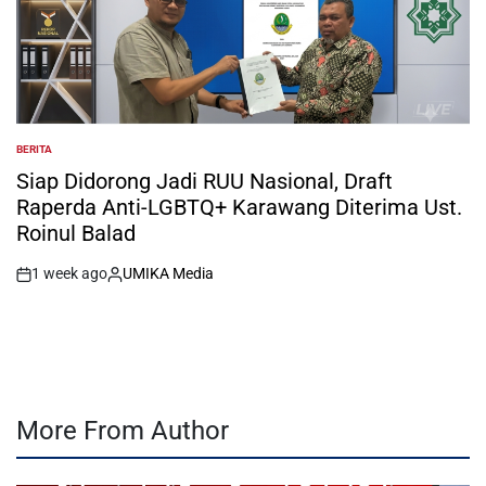
BERITA
POSTED
IN
Siap Didorong Jadi RUU Nasional, Draft
Raperda Anti-LGBTQ+ Karawang Diterima Ust.
Roinul Balad
1 week ago
UMIKA Media
on
Posted
by
More From Author