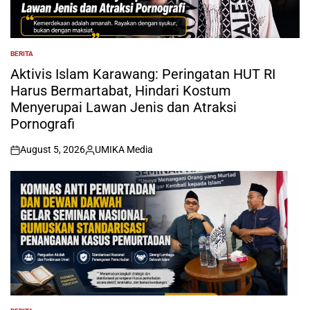
BERITA
POSTED
IN
Aktivis Islam Karawang: Peringatan HUT RI
Harus Bermartabat, Hindari Kostum
Menyerupai Lawan Jenis dan Atraksi
Pornografi
August 5, 2026
UMIKA Media
on
Posted
by