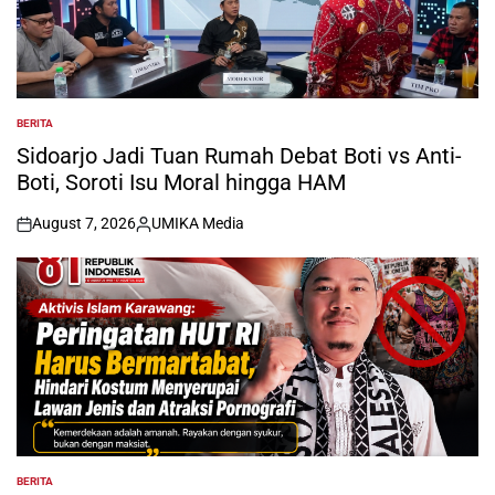
BERITA
POSTED
IN
Sidoarjo Jadi Tuan Rumah Debat Boti vs Anti-
Boti, Soroti Isu Moral hingga HAM
August 7, 2026
UMIKA Media
on
Posted
by
BERITA
POSTED