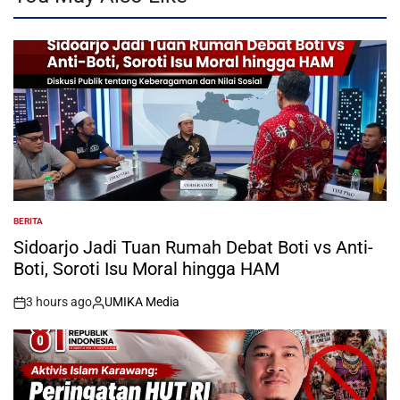
BERITA
POSTED
IN
Sidoarjo Jadi Tuan Rumah Debat Boti vs Anti-
Boti, Soroti Isu Moral hingga HAM
3 hours ago
UMIKA Media
on
Posted
by