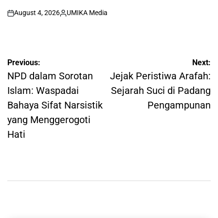
August 4, 2026
UMIKA Media
on
Posted
by
Post
Previous:
Next:
navigation
NPD dalam Sorotan
Jejak Peristiwa Arafah:
Islam: Waspadai
Sejarah Suci di Padang
Bahaya Sifat Narsistik
Pengampunan
yang Menggerogoti
Hati