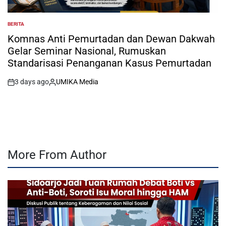
BERITA
POSTED
IN
Komnas Anti Pemurtadan dan Dewan Dakwah
Gelar Seminar Nasional, Rumuskan
Standarisasi Penanganan Kasus Pemurtadan
3 days ago
UMIKA Media
on
Posted
by
More From Author