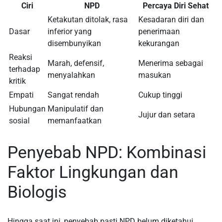
Ciri
NPD
Percaya Diri Sehat
Ketakutan ditolak, rasa
Kesadaran diri dan
Dasar
inferior yang
penerimaan
disembunyikan
kekurangan
Reaksi
Marah, defensif,
Menerima sebagai
terhadap
menyalahkan
masukan
kritik
Empati
Sangat rendah
Cukup tinggi
Hubungan
Manipulatif dan
Jujur dan setara
sosial
memanfaatkan
Penyebab NPD: Kombinasi
Faktor Lingkungan dan
Biologis
Hingga saat ini, penyebab pasti NPD belum diketahui.