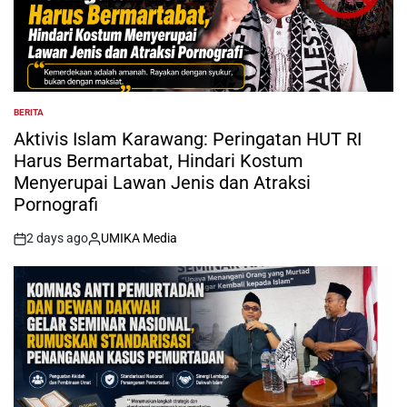
BERITA
POSTED
IN
Aktivis Islam Karawang: Peringatan HUT RI
Harus Bermartabat, Hindari Kostum
Menyerupai Lawan Jenis dan Atraksi
Pornografi
2 days ago
UMIKA Media
on
Posted
by