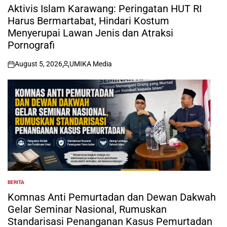
IN
Aktivis Islam Karawang: Peringatan HUT RI
Harus Bermartabat, Hindari Kostum
Menyerupai Lawan Jenis dan Atraksi
Pornografi
August 5, 2026
UMIKA Media
on
Posted
by
BERITA
POSTED
IN
Komnas Anti Pemurtadan dan Dewan Dakwah
Gelar Seminar Nasional, Rumuskan
Standarisasi Penanganan Kasus Pemurtadan