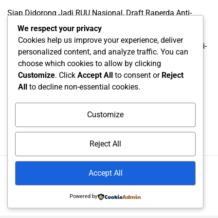
Siap Didorong Jadi RUU Nasional, Draft Raperda Anti-
LGBTQ+ Karawang Diterima Ust. Roinul Balad
We respect your privacy
Cookies help us improve your experience, deliver
Wujud Kontribusi Karawang: Cetuskan Draft Raperda Anti-
personalized content, and analyze traffic. You can
L68TQ+ Hingga Tingkat Pusat
choose which cookies to allow by clicking
Customize
. Click
Accept All
to consent or
Reject
Categories
All
to decline non-essential cookies.
Categories
Customize
Reject All
Accept All
© All rights reserved. Proudly powered by UMIKA Media..
Theme NewsPanda designed by
WPInterface
.
Powered by