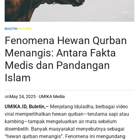
BULETIN
FEATURED
POSTED
IN
Fenomena Hewan Qurban
Menangis: Antara Fakta
Medis dan Pandangan
Islam
on
May 24, 2025
UMIKA Media
UMIKA.ID, Buletin,–
Menjelang Iduladha, berbagai video
viral memperlihatkan hewan qurban—terutama sapi atau
kambing—tampak mengeluarkan air mata sebelum
disembelih. Banyak masyarakat menyebutnya sebagai
“hewan qurban menangis”. Fenomena ini mengundang