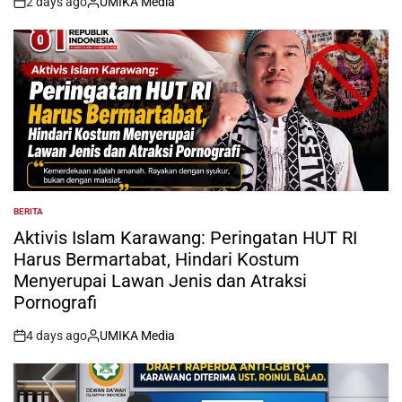
2 days ago
UMIKA Media
on
Posted
by
BERITA
POSTED
IN
Aktivis Islam Karawang: Peringatan HUT RI
Harus Bermartabat, Hindari Kostum
Menyerupai Lawan Jenis dan Atraksi
Pornografi
4 days ago
UMIKA Media
on
Posted
by