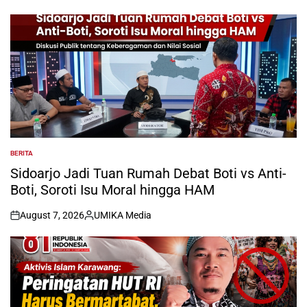
BERITA
POSTED
IN
Sidoarjo Jadi Tuan Rumah Debat Boti vs Anti-
Boti, Soroti Isu Moral hingga HAM
August 7, 2026
UMIKA Media
on
Posted
by