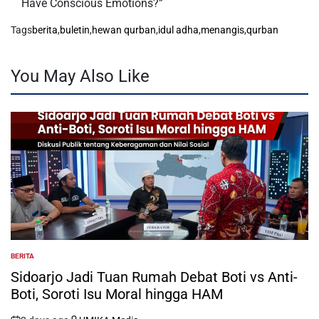
Have Conscious Emotions?”
Tags
berita
,
buletin
,
hewan qurban
,
idul adha
,
menangis
,
qurban
You May Also Like
BERITA
POSTED
IN
Sidoarjo Jadi Tuan Rumah Debat Boti vs Anti-
Boti, Soroti Isu Moral hingga HAM