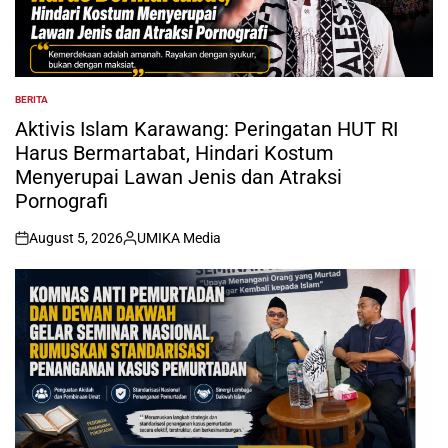
BERITA
POSTED
IN
Aktivis Islam Karawang: Peringatan HUT RI
Harus Bermartabat, Hindari Kostum
Menyerupai Lawan Jenis dan Atraksi
Pornografi
August 5, 2026
UMIKA Media
on
Posted
by