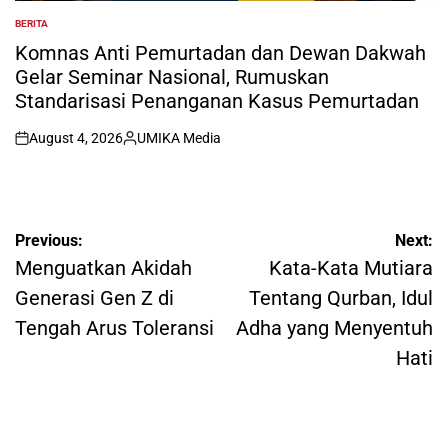
BERITA
POSTED
IN
Komnas Anti Pemurtadan dan Dewan Dakwah
Gelar Seminar Nasional, Rumuskan
Standarisasi Penanganan Kasus Pemurtadan
August 4, 2026
UMIKA Media
on
Posted
by
Post
Previous:
Next:
navigation
Menguatkan Akidah
Kata-Kata Mutiara
Generasi Gen Z di
Tentang Qurban, Idul
Tengah Arus Toleransi
Adha yang Menyentuh
Hati