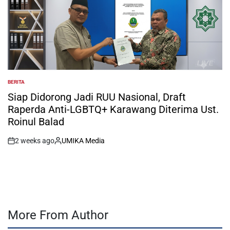
BERITA
POSTED
IN
Siap Didorong Jadi RUU Nasional, Draft
Raperda Anti-LGBTQ+ Karawang Diterima Ust.
Roinul Balad
2 weeks ago
UMIKA Media
on
Posted
by
More From Author